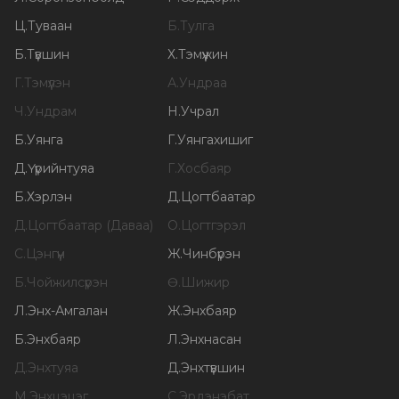
Ц
.
Туваан
Б
.
Тулга
Б
.
Түвшин
Х
.
Тэмүүжин
Г
.
Тэмүүлэн
А
.
Ундраа
Ч
.
Ундрам
Н
.
Учрал
Б
.
Уянга
Г
.
Уянгахишиг
Д
.
Үүрийнтуяа
Г
.
Хосбаяр
Б
.
Хэрлэн
Д
.
Цогтбаатар
Д
.
Цогтбаатар (Даваа)
О
.
Цогтгэрэл
С
.
Цэнгүүн
Ж
.
Чинбүрэн
Б
.
Чойжилсүрэн
Ө
.
Шижир
Л
.
Энх-Амгалан
Ж
.
Энхбаяр
Б
.
Энхбаяр
Л
.
Энхнасан
Д
.
Энхтуяа
Д
.
Энхтүвшин
М
.
Энхцэцэг
С
.
Эрдэнэбат