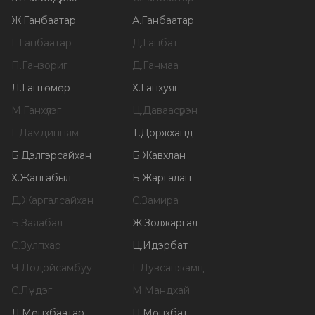
Ж
.
Ганбаатар
А
.
Ганбаатар
Г
.
Ганбаатар
Д
.
Ганбат
П
.
Ганзориг
Д
.
Ганмаа
Л
.
Гантөмөр
Х
.
Ганхуяг
М
.
Ганхүлэг
Ц
.
Даваасүрэн
Г
.
Дамдинням
Т
.
Доржханд
Б
.
Дэлгэрсайхан
Б
.
Жавхлан
Х
.
Жангабыл
Б
.
Жаргалан
Д
.
Жаргалсайхан
С
.
Замира
Б
.
Заяабал
Ж
.
Золжаргал
С
.
Зулпхар
Ц
.
Идэрбат
Ч
.
Лодойсамбуу
Г
.
Лувсанжамц
С
.
Лүндэг
М
.
Мандхай
Л
.
Мөнхбаатар
Ц
.
Мөнхбат