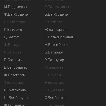
М
.
Бадамсүрэн
Э
.
Бат-Амгалан
Ж
.
Бат-Эрдэнэ
Б
.
Бат-Эрдэнэ
Б
.
Батбаатар
Д
.
Батбаяр
Р
.
Батболд
Ж
.
Батжаргал
Д
.
Батлут
О
.
Батнайрамдал
Ж
.
Батсуурь
Н
.
Батсүмбэрэл
Х
.
Баттулга
Б
.
Батцэцэг
П
.
Батчимэг
Э
.
Батшугар
Б
.
Баярбаатар
Ж
.
Баярмаа
Ж
.
Баясгалан
Б
.
Бейсен
Х
.
Болормаа
Э
.
Болормаа
Х
.
Булгантуяа
Д
.
Бум-Очир
Ш
.
Бямбасүрэн
С
.
Бямбацогт
Ж
.
Галбадрах
С
.
Ганбаатар