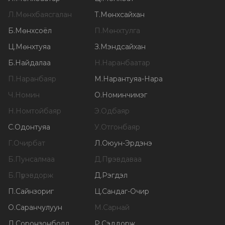
Л
.
Мөнхбаясгалан
Т
.
Мөнхсайхан
Б
.
Мөнхсоёл
П
.
Мөнхтулга
Ц
.
Мөнхтуяа
З
.
Мэндсайхан
Б
.
Найдалаа
Н
.
Наранбаатар
П
.
Наранбаяр
М
.
Нарантуяа-Нара
Ч
.
Номин
О
.
Номинчимэг
Н
.
Номтойбаяр
Э
.
Одбаяр
С
.
Одонтуяа
У
.
Отгонбаяр
Г
.
Очирбат
Л
.
Оюун-Эрдэнэ
Б
.
Пунсалмаа
Д
.
Пүрэвдаваа
Б
.
Пүрэвдорж
Д
.
Рэгдэл
П
.
Сайнзориг
Ц
.
Сандаг-Очир
О
.
Саранчулуун
М
.
Сарнай
Л
.
Соронзонболд
Р
.
Сэддорж