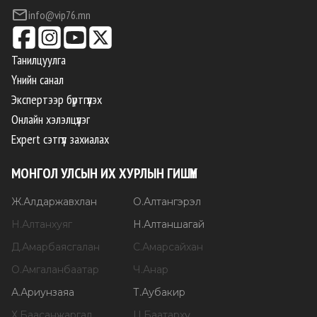
info@vip76.mn
Танилцуулга
Үнийн санал
Экспертээр бүртгүүлэх
Онлайн хэлэлцүүлэг
Expert сэтгүүл захиалах
МОНГОЛ УЛСЫН ИХ ХУРЛЫН ГИШҮҮН
Ж
.
Алдаржавхлан
О
.
Алтангэрэл
Н
.
Алтанхуяг
Н
.
Алтаншагай
Д
.
Амарбаясгалан
С
.
Амарсайхан
О
.
Амгаланбаатар
Ч
.
Анар
А
.
Ариунзаяа
Т
.
Аубакир
Х
.
Баасанжаргал
Ц
.
Баатархүү