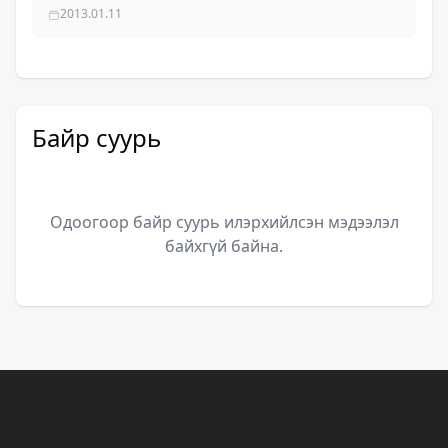
2013.01.11
Байр суурь
Одоогоор байр суурь илэрхийлсэн мэдээлэл
байхгүй байна.