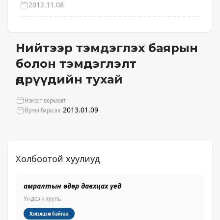
2012.11.08
Нийтээр тэмдэглэх баярын
болон тэмдэглэлт
өдрүүдийн тухай
Нэмэлт өөрчлөлт
2013.01.09
Өргөн барьсан:
Холбоотой хуулиуд
амралтын өдөр давхцах үед
06
хэ
Үндсэн хууль
Үн
Хэлэлцэж байгаа