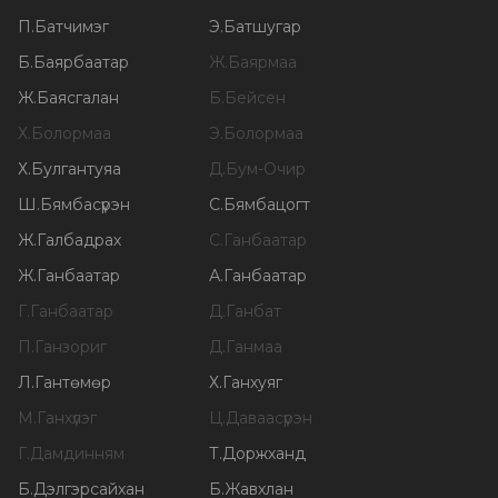
П
.
Батчимэг
Э
.
Батшугар
Б
.
Баярбаатар
Ж
.
Баярмаа
Ж
.
Баясгалан
Б
.
Бейсен
Х
.
Болормаа
Э
.
Болормаа
Х
.
Булгантуяа
Д
.
Бум-Очир
Ш
.
Бямбасүрэн
С
.
Бямбацогт
Ж
.
Галбадрах
С
.
Ганбаатар
Ж
.
Ганбаатар
А
.
Ганбаатар
Г
.
Ганбаатар
Д
.
Ганбат
П
.
Ганзориг
Д
.
Ганмаа
Л
.
Гантөмөр
Х
.
Ганхуяг
М
.
Ганхүлэг
Ц
.
Даваасүрэн
Г
.
Дамдинням
Т
.
Доржханд
Б
.
Дэлгэрсайхан
Б
.
Жавхлан