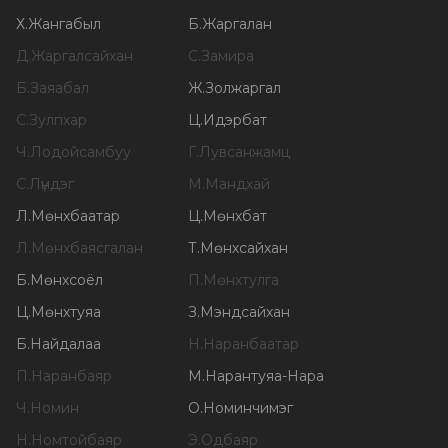
Х
.
Жангабыл
Б
.
Жаргалан
Д
.
Жаргалсайхан
С
.
Замира
Б
.
Заяабал
Ж
.
Золжаргал
С
.
Зулпхар
Ц
.
Идэрбат
Ч
.
Лодойсамбуу
Г
.
Лувсанжамц
С
.
Лүндэг
М
.
Мандхай
Л
.
Мөнхбаатар
Ц
.
Мөнхбат
Л
.
Мөнхбаясгалан
Т
.
Мөнхсайхан
Б
.
Мөнхсоёл
П
.
Мөнхтулга
Ц
.
Мөнхтуяа
З
.
Мэндсайхан
Б
.
Найдалаа
Н
.
Наранбаатар
П
.
Наранбаяр
М
.
Нарантуяа-Нара
Ч
.
Номин
О
.
Номинчимэг
Н
.
Номтойбаяр
Э
.
Одбаяр