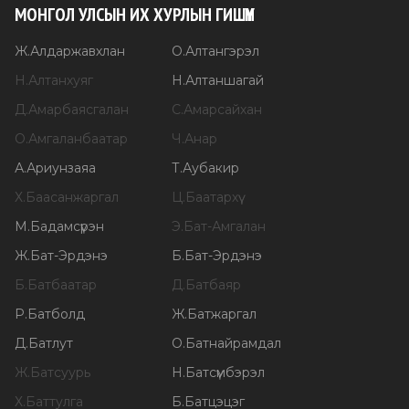
МОНГОЛ УЛСЫН ИХ ХУРЛЫН ГИШҮҮН
Ж
.
Алдаржавхлан
О
.
Алтангэрэл
Н
.
Алтанхуяг
Н
.
Алтаншагай
Д
.
Амарбаясгалан
С
.
Амарсайхан
О
.
Амгаланбаатар
Ч
.
Анар
А
.
Ариунзаяа
Т
.
Аубакир
Х
.
Баасанжаргал
Ц
.
Баатархүү
М
.
Бадамсүрэн
Э
.
Бат-Амгалан
Ж
.
Бат-Эрдэнэ
Б
.
Бат-Эрдэнэ
Б
.
Батбаатар
Д
.
Батбаяр
Р
.
Батболд
Ж
.
Батжаргал
Д
.
Батлут
О
.
Батнайрамдал
Ж
.
Батсуурь
Н
.
Батсүмбэрэл
Х
.
Баттулга
Б
.
Батцэцэг