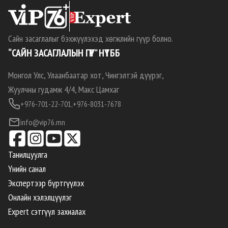
Сайн засаглалыг бэхжүүлэхэд хөгжлийн гүүр болно.
“САЙН ЗАСАГЛАЛЫН ГҮҮР” НҮТББ
Монгол Улс, Улаанбаатар хот, Чингэлтэй дүүрэг,
Жуулчны гудамж 4/4, Макс Цамхаг
+976-701-22-701,
+976-8031-7678
info@vip76.mn
Танилцуулга
Үнийн санал
Экспертээр бүртгүүлэх
Онлайн хэлэлцүүлэг
Expert сэтгүүл захиалах