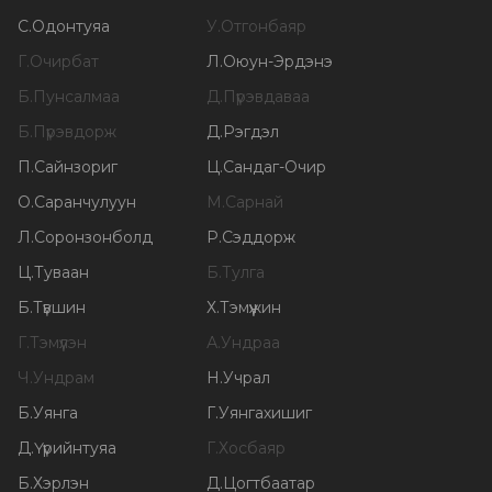
С
.
Одонтуяа
У
.
Отгонбаяр
Г
.
Очирбат
Л
.
Оюун-Эрдэнэ
Б
.
Пунсалмаа
Д
.
Пүрэвдаваа
Б
.
Пүрэвдорж
Д
.
Рэгдэл
П
.
Сайнзориг
Ц
.
Сандаг-Очир
О
.
Саранчулуун
М
.
Сарнай
Л
.
Соронзонболд
Р
.
Сэддорж
Ц
.
Туваан
Б
.
Тулга
Б
.
Түвшин
Х
.
Тэмүүжин
Г
.
Тэмүүлэн
А
.
Ундраа
Ч
.
Ундрам
Н
.
Учрал
Б
.
Уянга
Г
.
Уянгахишиг
Д
.
Үүрийнтуяа
Г
.
Хосбаяр
Б
.
Хэрлэн
Д
.
Цогтбаатар