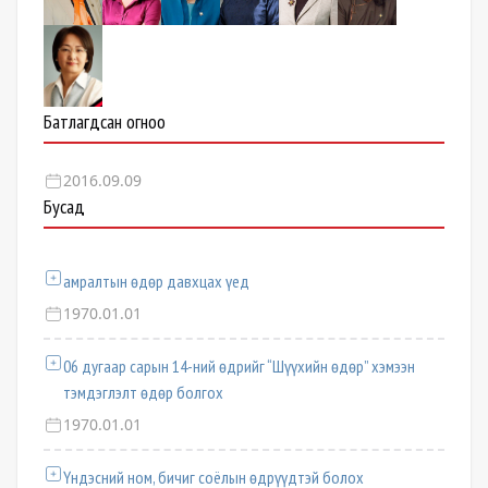
Батлагдсан огноо
2016.09.09
Бусад
амралтын өдөр давхцах үед
1970.01.01
06 дугаар сарын 14-ний өдрийг “Шүүхийн өдөр” хэмээн
тэмдэглэлт өдөр болгох
1970.01.01
Үндэсний ном, бичиг соёлын өдрүүдтэй болох