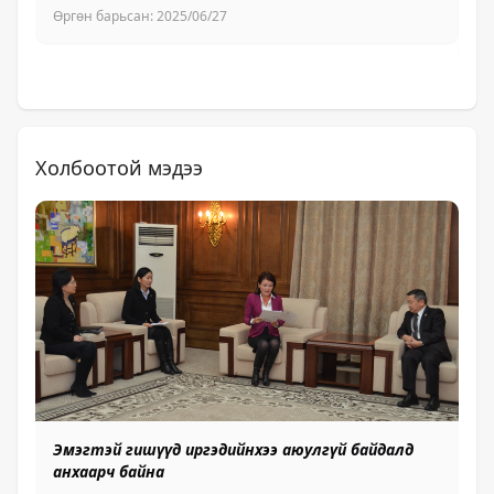
Өргөн барьсан:
2025/06/27
Өр
Холбоотой мэдээ
Эмэгтэй гишүүд иргэдийнхээ аюулгүй байдалд
анхаарч байна