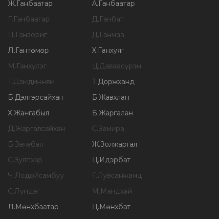
Ж
.
Ганбаатар
А
.
Ганбаатар
Г
.
Ганбаатар
Д
.
Ганбат
П
.
Ганзориг
Д
.
Ганмаа
Л
.
Гантөмөр
Х
.
Ганхуяг
М
.
Ганхүлэг
Ц
.
Даваасүрэн
Г
.
Дамдинням
Т
.
Доржханд
Б
.
Дэлгэрсайхан
Б
.
Жавхлан
Х
.
Жангабыл
Б
.
Жаргалан
Д
.
Жаргалсайхан
С
.
Замира
Б
.
Заяабал
Ж
.
Золжаргал
С
.
Зулпхар
Ц
.
Идэрбат
Ч
.
Лодойсамбуу
Г
.
Лувсанжамц
С
.
Лүндэг
М
.
Мандхай
Л
.
Мөнхбаатар
Ц
.
Мөнхбат