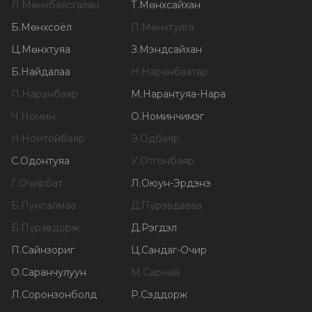
Л
.
Мөнхбаясгалан
Т
.
Мөнхсайхан
Б
.
Мөнхсоёл
П
.
Мөнхтулга
Ц
.
Мөнхтуяа
З
.
Мэндсайхан
Б
.
Найдалаа
Н
.
Наранбаатар
П
.
Наранбаяр
М
.
Нарантуяа-Нара
Ч
.
Номин
О
.
Номинчимэг
Н
.
Номтойбаяр
Э
.
Одбаяр
С
.
Одонтуяа
У
.
Отгонбаяр
Г
.
Очирбат
Л
.
Оюун-Эрдэнэ
Б
.
Пунсалмаа
Д
.
Пүрэвдаваа
Б
.
Пүрэвдорж
Д
.
Рэгдэл
П
.
Сайнзориг
Ц
.
Сандаг-Очир
О
.
Саранчулуун
М
.
Сарнай
Л
.
Соронзонболд
Р
.
Сэддорж