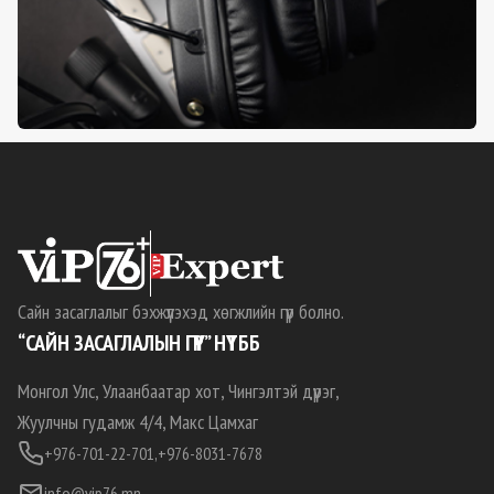
Сайн засаглалыг бэхжүүлэхэд хөгжлийн гүүр болно.
“САЙН ЗАСАГЛАЛЫН ГҮҮР” НҮТББ
Монгол Улс, Улаанбаатар хот, Чингэлтэй дүүрэг,
Жуулчны гудамж 4/4, Макс Цамхаг
+976-701-22-701,
+976-8031-7678
info@vip76.mn