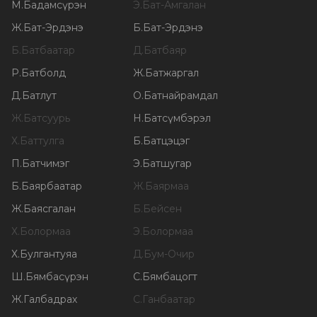
М
.
Бадамсүрэн
Э
.
Бат-Амгалан
Ж
.
Бат-Эрдэнэ
Б
.
Бат-Эрдэнэ
Б
.
Батбаатар
Д
.
Батбаяр
Р
.
Батболд
Ж
.
Батжаргал
Д
.
Батлут
О
.
Батнайрамдал
Ж
.
Батсуурь
Н
.
Батсүмбэрэл
Х
.
Баттулга
Б
.
Батцэцэг
П
.
Батчимэг
Э
.
Батшугар
Б
.
Баярбаатар
Ж
.
Баярмаа
Ж
.
Баясгалан
Б
.
Бейсен
Х
.
Болормаа
Э
.
Болормаа
Х
.
Булгантуяа
Д
.
Бум-Очир
Ш
.
Бямбасүрэн
С
.
Бямбацогт
Ж
.
Галбадрах
С
.
Ганбаатар