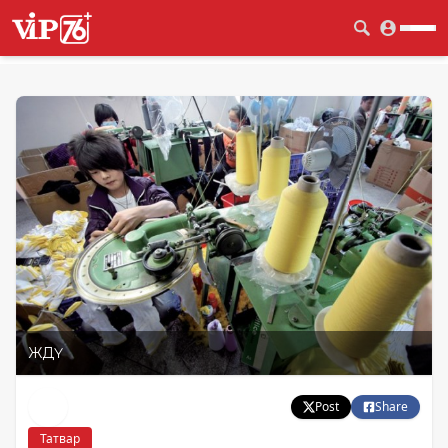
ЖДҮ
Post
Share
Татвар