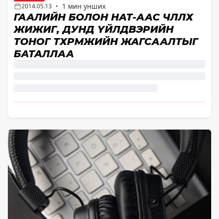
1 мин унших
2014.05.13
•
ГААЛИЙН БОЛОН НӨАТ-ААС ЧӨЛӨӨЛӨХ
ЖИЖИГ, ДУНД ҮЙЛДВЭРИЙН
ТОНОГ ТӨХӨӨРӨМЖИЙН ЖАГСААЛТЫГ
БАТАЛЛАА