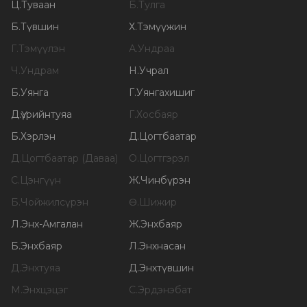
Ц
.
Туваан
Б
.
Тулга
Б
.
Түвшин
Х
.
Тэмүүжин
Г
.
Тэмүүлэн
А
.
Ундраа
Ч
.
Ундрам
Н
.
Учрал
Б
.
Уянга
Г
.
Уянгахишиг
Д
.
Үүрийнтуяа
Г
.
Хосбаяр
Б
.
Хэрлэн
Д
.
Цогтбаатар
Д
.
Цогтбаатар (Даваа)
О
.
Цогтгэрэл
С
.
Цэнгүүн
Ж
.
Чинбүрэн
Б
.
Чойжилсүрэн
Ө
.
Шижир
Л
.
Энх-Амгалан
Ж
.
Энхбаяр
Б
.
Энхбаяр
Л
.
Энхнасан
Д
.
Энхтуяа
Д
.
Энхтүвшин
М
.
Энхцэцэг
С
.
Эрдэнэбат