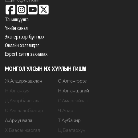
Танилцуулга
Үнийн санал
Экспертээр бүртгүүлэх
Онлайн хэлэлцүүлэг
Expert сэтгүүл захиалах
МОНГОЛ УЛСЫН ИХ ХУРЛЫН ГИШҮҮН
Ж
.
Алдаржавхлан
О
.
Алтангэрэл
Н
.
Алтанхуяг
Н
.
Алтаншагай
Д
.
Амарбаясгалан
С
.
Амарсайхан
О
.
Амгаланбаатар
Ч
.
Анар
А
.
Ариунзаяа
Т
.
Аубакир
Х
.
Баасанжаргал
Ц
.
Баатархүү