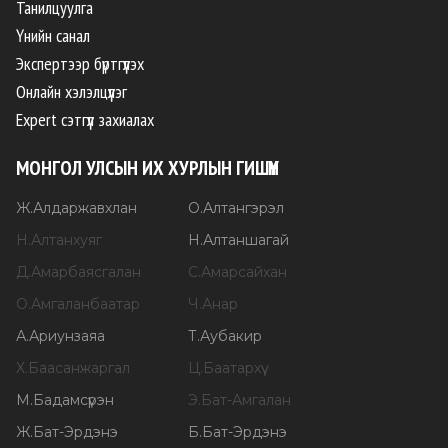
Танилцуулга
Үнийн санал
Экспертээр бүртгүүлэх
Онлайн хэлэлцүүлэг
Expert сэтгүүл захиалах
МОНГОЛ УЛСЫН ИХ ХУРЛЫН ГИШҮҮН
Ж
.
Алдаржавхлан
О
.
Алтангэрэл
Н
.
Алтанхуяг
Н
.
Алтаншагай
Д
.
Амарбаясгалан
С
.
Амарсайхан
О
.
Амгаланбаатар
Ч
.
Анар
А
.
Ариунзаяа
Т
.
Аубакир
Х
.
Баасанжаргал
Ц
.
Баатархүү
М
.
Бадамсүрэн
Э
.
Бат-Амгалан
Ж
.
Бат-Эрдэнэ
Б
.
Бат-Эрдэнэ