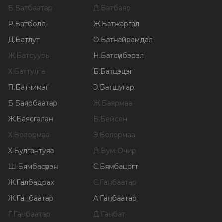
Б
.
Батбаатар
Д
.
Батбаяр
Р
.
Батболд
Ж
.
Батжаргал
Д
.
Батлут
О
.
Батнайрамдал
Ж
.
Батсуурь
Н
.
Батсүмбэрэл
Х
.
Баттулга
Б
.
Батцэцэг
П
.
Батчимэг
Э
.
Батшугар
Б
.
Баярбаатар
Ж
.
Баярмаа
Ж
.
Баясгалан
Б
.
Бейсен
Х
.
Болормаа
Э
.
Болормаа
Х
.
Булгантуяа
Д
.
Бум-Очир
Ш
.
Бямбасүрэн
С
.
Бямбацогт
Ж
.
Галбадрах
С
.
Ганбаатар
Ж
.
Ганбаатар
А
.
Ганбаатар
Г
.
Ганбаатар
Д
.
Ганбат