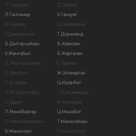
П
.
Ганзориг
Д
.
Ганмаа
Л
.
Гантөмөр
Х
.
Ганхуяг
М
.
Ганхүлэг
Ц
.
Даваасүрэн
Г
.
Дамдинням
Т
.
Доржханд
Б
.
Дэлгэрсайхан
Б
.
Жавхлан
Х
.
Жангабыл
Б
.
Жаргалан
Д
.
Жаргалсайхан
С
.
Замира
Б
.
Заяабал
Ж
.
Золжаргал
С
.
Зулпхар
Ц
.
Идэрбат
Ч
.
Лодойсамбуу
Г
.
Лувсанжамц
С
.
Лүндэг
М
.
Мандхай
Л
.
Мөнхбаатар
Ц
.
Мөнхбат
Л
.
Мөнхбаясгалан
Т
.
Мөнхсайхан
Б
.
Мөнхсоёл
П
.
Мөнхтулга