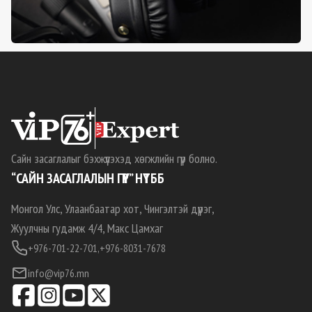
Сайн засаглалыг бэхжүүлэхэд хөгжлийн гүүр болно.
“САЙН ЗАСАГЛАЛЫН ГҮҮР” НҮТББ
Монгол Улс, Улаанбаатар хот, Чингэлтэй дүүрэг,
Жуулчны гудамж 4/4, Макс Цамхаг
+976-701-22-701,
+976-8031-7678
info@vip76.mn