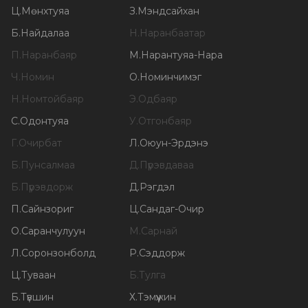
Ц
.
Мөнхтуяа
З
.
Мэндсайхан
Б
.
Найдалаа
Н
.
Наранбаатар
П
.
Наранбаяр
М
.
Нарантуяа-Нара
Ч
.
Номин
О
.
Номинчимэг
Н
.
Номтойбаяр
Э
.
Одбаяр
С
.
Одонтуяа
У
.
Отгонбаяр
Г
.
Очирбат
Л
.
Оюун-Эрдэнэ
Б
.
Пунсалмаа
Д
.
Пүрэвдаваа
Б
.
Пүрэвдорж
Д
.
Рэгдэл
П
.
Сайнзориг
Ц
.
Сандаг-Очир
О
.
Саранчулуун
М
.
Сарнай
Л
.
Соронзонболд
Р
.
Сэддорж
Ц
.
Туваан
Б
.
Тулга
Б
.
Түвшин
Х
.
Тэмүүжин