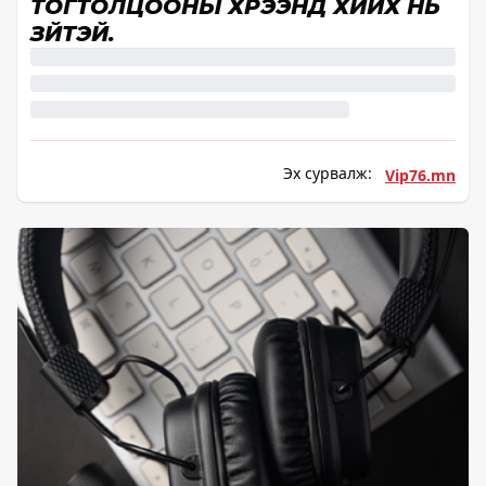
ТОГТОЛЦООНЫ ХҮРЭЭНД ХИЙХ НЬ
ЗҮЙТЭЙ.
Эх сурвалж:
Vip76.mn