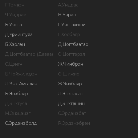
Г
.
Тэмүүлэн
А
.
Ундраа
Ч
.
Ундрам
Н
.
Учрал
Б
.
Уянга
Г
.
Уянгахишиг
Д
.
Үүрийнтуяа
Г
.
Хосбаяр
Б
.
Хэрлэн
Д
.
Цогтбаатар
Д
.
Цогтбаатар (Даваа)
О
.
Цогтгэрэл
С
.
Цэнгүүн
Ж
.
Чинбүрэн
Б
.
Чойжилсүрэн
Ө
.
Шижир
Л
.
Энх-Амгалан
Ж
.
Энхбаяр
Б
.
Энхбаяр
Л
.
Энхнасан
Д
.
Энхтуяа
Д
.
Энхтүвшин
М
.
Энхцэцэг
С
.
Эрдэнэбат
С
.
Эрдэнэболд
Р
.
Эрдэнэбүрэн