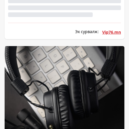
Эх сурвалж:
Vip76.mn