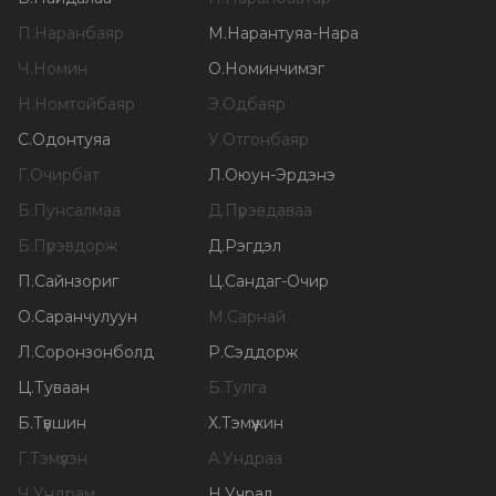
П
.
Наранбаяр
М
.
Нарантуяа-Нара
Ч
.
Номин
О
.
Номинчимэг
Н
.
Номтойбаяр
Э
.
Одбаяр
С
.
Одонтуяа
У
.
Отгонбаяр
Г
.
Очирбат
Л
.
Оюун-Эрдэнэ
Б
.
Пунсалмаа
Д
.
Пүрэвдаваа
Б
.
Пүрэвдорж
Д
.
Рэгдэл
П
.
Сайнзориг
Ц
.
Сандаг-Очир
О
.
Саранчулуун
М
.
Сарнай
Л
.
Соронзонболд
Р
.
Сэддорж
Ц
.
Туваан
Б
.
Тулга
Б
.
Түвшин
Х
.
Тэмүүжин
Г
.
Тэмүүлэн
А
.
Ундраа
Ч
.
Ундрам
Н
.
Учрал