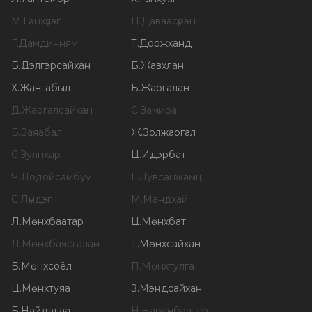
М
.
Ганхүлэг
Ц
.
Даваасүрэн
Г
.
Дамдинням
Т
.
Доржханд
Б
.
Дэлгэрсайхан
Б
.
Жавхлан
Х
.
Жангабыл
Б
.
Жаргалан
Д
.
Жаргалсайхан
С
.
Замира
Б
.
Заяабал
Ж
.
Золжаргал
С
.
Зулпхар
Ц
.
Идэрбат
Ч
.
Лодойсамбуу
Г
.
Лувсанжамц
С
.
Лүндэг
М
.
Мандхай
Л
.
Мөнхбаатар
Ц
.
Мөнхбат
Л
.
Мөнхбаясгалан
Т
.
Мөнхсайхан
Б
.
Мөнхсоёл
П
.
Мөнхтулга
Ц
.
Мөнхтуяа
З
.
Мэндсайхан
Б
.
Найдалаа
Н
.
Наранбаатар