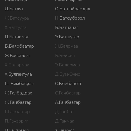
Д
.
Батлут
О
.
Батнайрамдал
Ж
.
Батсуурь
Н
.
Батсүмбэрэл
Х
.
Баттулга
Б
.
Батцэцэг
П
.
Батчимэг
Э
.
Батшугар
Б
.
Баярбаатар
Ж
.
Баярмаа
Ж
.
Баясгалан
Б
.
Бейсен
Х
.
Болормаа
Э
.
Болормаа
Х
.
Булгантуяа
Д
.
Бум-Очир
Ш
.
Бямбасүрэн
С
.
Бямбацогт
Ж
.
Галбадрах
С
.
Ганбаатар
Ж
.
Ганбаатар
А
.
Ганбаатар
Г
.
Ганбаатар
Д
.
Ганбат
П
.
Ганзориг
Д
.
Ганмаа
Л
.
Гантөмөр
Х
.
Ганхуяг