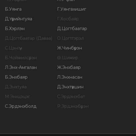
Б
.
Уянга
Г
.
Уянгахишиг
Д
.
Үүрийнтуяа
Г
.
Хосбаяр
Б
.
Хэрлэн
Д
.
Цогтбаатар
Д
.
Цогтбаатар (Даваа)
О
.
Цогтгэрэл
С
.
Цэнгүүн
Ж
.
Чинбүрэн
Б
.
Чойжилсүрэн
Ө
.
Шижир
Л
.
Энх-Амгалан
Ж
.
Энхбаяр
Б
.
Энхбаяр
Л
.
Энхнасан
Д
.
Энхтуяа
Д
.
Энхтүвшин
М
.
Энхцэцэг
С
.
Эрдэнэбат
С
.
Эрдэнэболд
Р
.
Эрдэнэбүрэн