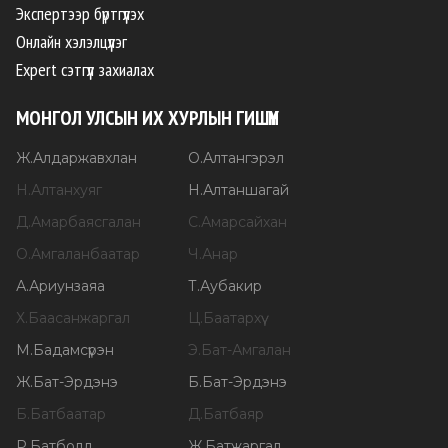
Экспертээр бүртгүүлэх
Онлайн хэлэлцүүлэг
Expert сэтгүүл захиалах
МОНГОЛ УЛСЫН ИХ ХУРЛЫН ГИШҮҮН
Ж
.
Алдаржавхлан
О
.
Алтангэрэл
Н
.
Алтанхуяг
Н
.
Алтаншагай
Д
.
Амарбаясгалан
С
.
Амарсайхан
О
.
Амгаланбаатар
Ч
.
Анар
А
.
Ариунзаяа
Т
.
Аубакир
Х
.
Баасанжаргал
Ц
.
Баатархүү
М
.
Бадамсүрэн
Э
.
Бат-Амгалан
Ж
.
Бат-Эрдэнэ
Б
.
Бат-Эрдэнэ
Б
.
Батбаатар
Д
.
Батбаяр
Р
.
Батболд
Ж
.
Батжаргал