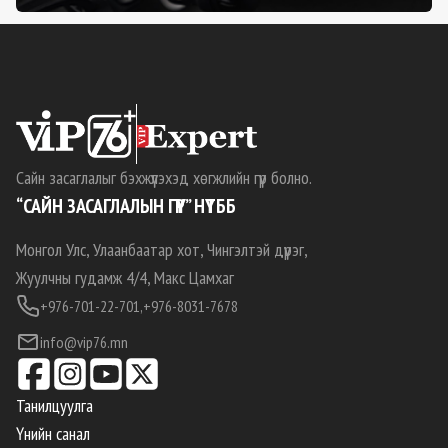
Сайн засаглалыг бэхжүүлэхэд хөгжлийн гүүр болно.
“САЙН ЗАСАГЛАЛЫН ГҮҮР” НҮТББ
Монгол Улс, Улаанбаатар хот, Чингэлтэй дүүрэг,
Жуулчны гудамж 4/4, Макс Цамхаг
+976-701-22-701,
+976-8031-7678
info@vip76.mn
Танилцуулга
Үнийн санал