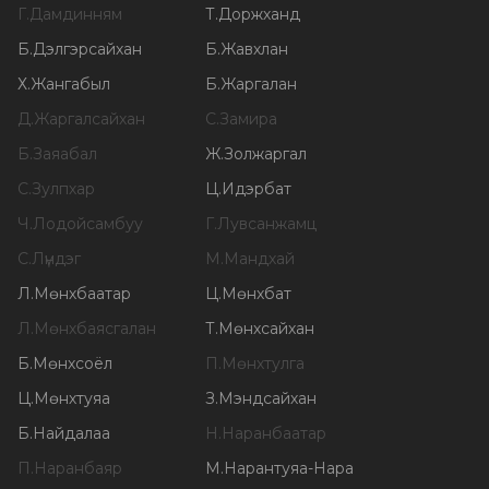
Г
.
Дамдинням
Т
.
Доржханд
Б
.
Дэлгэрсайхан
Б
.
Жавхлан
Х
.
Жангабыл
Б
.
Жаргалан
Д
.
Жаргалсайхан
С
.
Замира
Б
.
Заяабал
Ж
.
Золжаргал
С
.
Зулпхар
Ц
.
Идэрбат
Ч
.
Лодойсамбуу
Г
.
Лувсанжамц
С
.
Лүндэг
М
.
Мандхай
Л
.
Мөнхбаатар
Ц
.
Мөнхбат
Л
.
Мөнхбаясгалан
Т
.
Мөнхсайхан
Б
.
Мөнхсоёл
П
.
Мөнхтулга
Ц
.
Мөнхтуяа
З
.
Мэндсайхан
Б
.
Найдалаа
Н
.
Наранбаатар
П
.
Наранбаяр
М
.
Нарантуяа-Нара