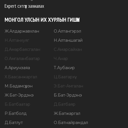
Expert сэтгүүл захиалах
МОНГОЛ УЛСЫН ИХ ХУРЛЫН ГИШҮҮН
Ж
.
Алдаржавхлан
О
.
Алтангэрэл
Н
.
Алтанхуяг
Н
.
Алтаншагай
Д
.
Амарбаясгалан
С
.
Амарсайхан
О
.
Амгаланбаатар
Ч
.
Анар
А
.
Ариунзаяа
Т
.
Аубакир
Х
.
Баасанжаргал
Ц
.
Баатархүү
М
.
Бадамсүрэн
Э
.
Бат-Амгалан
Ж
.
Бат-Эрдэнэ
Б
.
Бат-Эрдэнэ
Б
.
Батбаатар
Д
.
Батбаяр
Р
.
Батболд
Ж
.
Батжаргал
Д
.
Батлут
О
.
Батнайрамдал