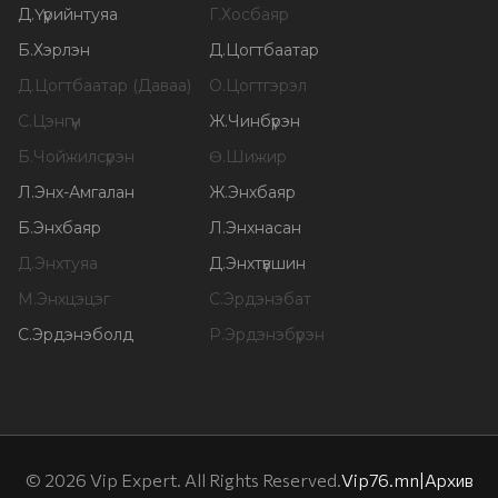
Д
.
Үүрийнтуяа
Г
.
Хосбаяр
Б
.
Хэрлэн
Д
.
Цогтбаатар
Д
.
Цогтбаатар (Даваа)
О
.
Цогтгэрэл
С
.
Цэнгүүн
Ж
.
Чинбүрэн
Б
.
Чойжилсүрэн
Ө
.
Шижир
Л
.
Энх-Амгалан
Ж
.
Энхбаяр
Б
.
Энхбаяр
Л
.
Энхнасан
Д
.
Энхтуяа
Д
.
Энхтүвшин
М
.
Энхцэцэг
С
.
Эрдэнэбат
С
.
Эрдэнэболд
Р
.
Эрдэнэбүрэн
©
2026
Vip Expert. All Rights Reserved.
Vip76.mn
|
Архив