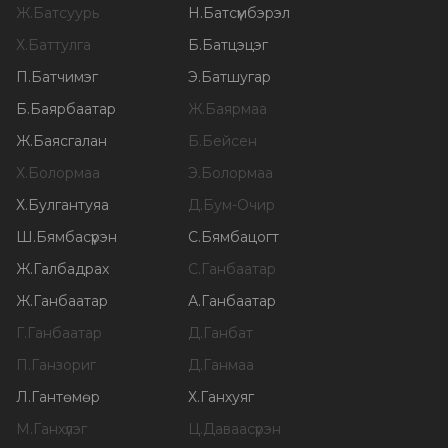
Ж
.
Батсуурь
Н
.
Батсүмбэрэл
Х
.
Баттулга
Б
.
Батцэцэг
П
.
Батчимэг
Э
.
Батшугар
Б
.
Баярбаатар
Ж
.
Баярмаа
Ж
.
Баясгалан
Б
.
Бейсен
Х
.
Болормаа
Э
.
Болормаа
Х
.
Булгантуяа
Д
.
Бум-Очир
Ш
.
Бямбасүрэн
С
.
Бямбацогт
Ж
.
Галбадрах
С
.
Ганбаатар
Ж
.
Ганбаатар
А
.
Ганбаатар
Г
.
Ганбаатар
Д
.
Ганбат
П
.
Ганзориг
Д
.
Ганмаа
Л
.
Гантөмөр
Х
.
Ганхуяг
М
.
Ганхүлэг
Ц
.
Даваасүрэн