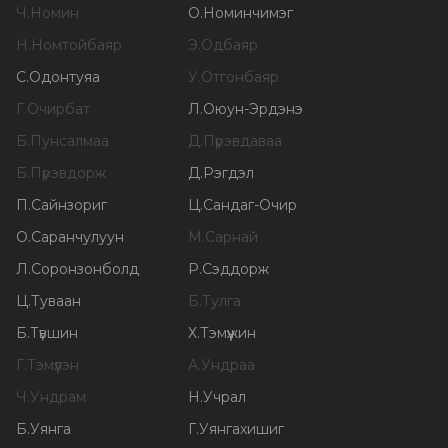
Ч
.
Номин
О
.
Номинчимэг
Н
.
Номтойбаяр
Э
.
Одбаяр
С
.
Одонтуяа
У
.
Отгонбаяр
Г
.
Очирбат
Л
.
Оюун-Эрдэнэ
Б
.
Пунсалмаа
Д
.
Пүрэвдаваа
Б
.
Пүрэвдорж
Д
.
Рэгдэл
П
.
Сайнзориг
Ц
.
Сандаг-Очир
О
.
Саранчулуун
М
.
Сарнай
Л
.
Соронзонболд
Р
.
Сэддорж
Ц
.
Туваан
Б
.
Тулга
Б
.
Түвшин
Х
.
Тэмүүжин
Г
.
Тэмүүлэн
А
.
Ундраа
Ч
.
Ундрам
Н
.
Учрал
Б
.
Уянга
Г
.
Уянгахишиг