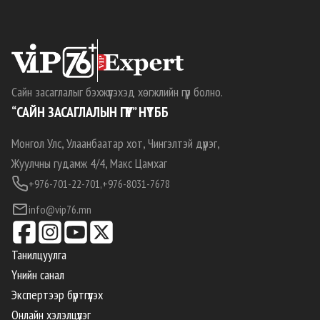
Сайн засаглалыг бэхжүүлэхэд хөгжлийн гүүр болно.
“САЙН ЗАСАГЛАЛЫН ГҮҮР” НҮТББ
Монгол Улс, Улаанбаатар хот, Чингэлтэй дүүрэг,
Жуулчны гудамж 4/4, Макс Цамхаг
+976-701-22-701,
+976-8031-7678
info@vip76.mn
Танилцуулга
Үнийн санал
Экспертээр бүртгүүлэх
Онлайн хэлэлцүүлэг