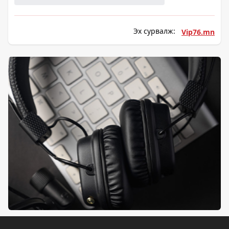
Эх сурвалж:
Vip76.mn