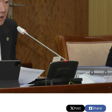
Post
Share