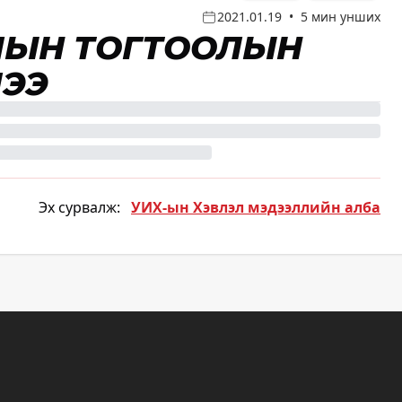
2021.01.19
•
5 мин унших
ЛЫН ТОГТООЛЫН
ЛЭЭ
Эх сурвалж:
УИХ-ын Хэвлэл мэдээллийн алба