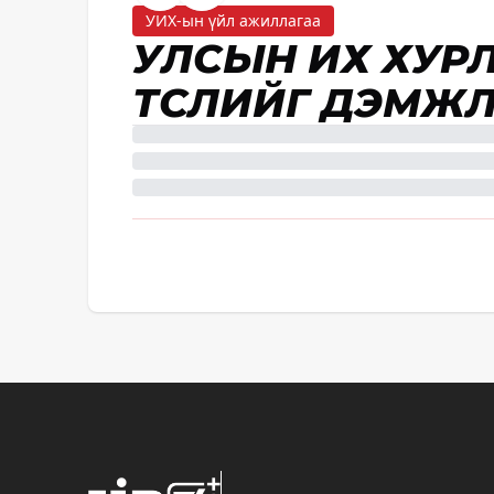
УИХ-ын үйл ажиллагаа
УЛСЫН ИХ ХУР
ТӨСЛИЙГ ДЭМЖ