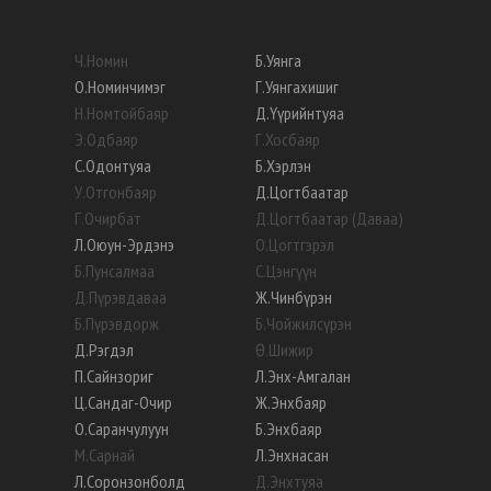
Ч
.
Номин
Б
.
Уянга
О
.
Номинчимэг
Г
.
Уянгахишиг
Н
.
Номтойбаяр
Д
.
Үүрийнтуяа
Э
.
Одбаяр
Г
.
Хосбаяр
С
.
Одонтуяа
Б
.
Хэрлэн
У
.
Отгонбаяр
Д
.
Цогтбаатар
Г
.
Очирбат
Д
.
Цогтбаатар (Даваа)
Л
.
Оюун-Эрдэнэ
О
.
Цогтгэрэл
Б
.
Пунсалмаа
С
.
Цэнгүүн
Д
.
Пүрэвдаваа
Ж
.
Чинбүрэн
Б
.
Пүрэвдорж
Б
.
Чойжилсүрэн
Д
.
Рэгдэл
Ө
.
Шижир
П
.
Сайнзориг
Л
.
Энх-Амгалан
Ц
.
Сандаг-Очир
Ж
.
Энхбаяр
О
.
Саранчулуун
Б
.
Энхбаяр
М
.
Сарнай
Л
.
Энхнасан
Л
.
Соронзонболд
Д
.
Энхтуяа