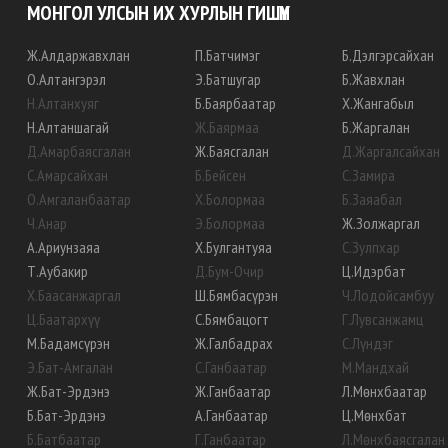
МОНГОЛ УЛСЫН ИХ ХУРЛЫН ГИШҮҮН
Ж
.
Алдаржавхлан
П
.
Батчимэг
Б
.
Дэлгэрсайхан
О
.
Алтангэрэл
Э
.
Батшугар
Б
.
Жавхлан
Н
.
Алтанхуяг
Б
.
Баярбаатар
Х
.
Жангабыл
Н
.
Алтаншагай
Ж
.
Баярмаа
Б
.
Жаргалан
Д
.
Амарбаясгалан
Ж
.
Баясгалан
Д
.
Жаргалсайхан
С
.
Амарсайхан
Б
.
Бейсен
С
.
Замира
О
.
Амгаланбаатар
Х
.
Болормаа
Б
.
Заяабал
Ч
.
Анар
Э
.
Болормаа
Ж
.
Золжаргал
А
.
Ариунзаяа
Х
.
Булгантуяа
С
.
Зулпхар
Т
.
Аубакир
Д
.
Бум-Очир
Ц
.
Идэрбат
Х
.
Баасанжаргал
Ш
.
Бямбасүрэн
Ч
.
Лодойсамбуу
Ц
.
Баатархүү
С
.
Бямбацогт
Г
.
Лувсанжамц
М
.
Бадамсүрэн
Ж
.
Галбадрах
С
.
Лүндэг
Э
.
Бат-Амгалан
С
.
Ганбаатар
М
.
Мандхай
Ж
.
Бат-Эрдэнэ
Ж
.
Ганбаатар
Л
.
Мөнхбаатар
Б
.
Бат-Эрдэнэ
А
.
Ганбаатар
Ц
.
Мөнхбат
Б
.
Батбаатар
Г
.
Ганбаатар
Л
.
Мөнхбаясгалан