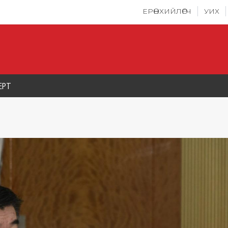
ЕРӨНХИЙЛӨГЧ
УИХ
ЕРТ