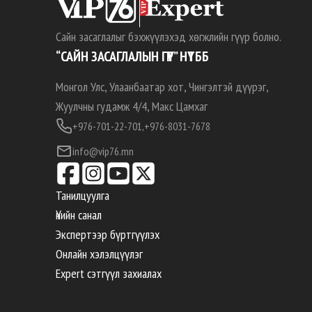
Сайн засаглалыг бэхжүүлэхэд хөгжлийн гүүр болно.
“САЙН ЗАСАГЛАЛЫН ГҮҮР” НҮТББ
Монгол Улс, Улаанбаатар хот, Чингэлтэй дүүрэг,
Жуулчны гудамж 4/4, Макс Цамхаг
+976-701-22-701,
+976-8031-7678
info@vip76.mn
Танилцуулга
Үнийн санал
Экспертээр бүртгүүлэх
Онлайн хэлэлцүүлэг
Expert сэтгүүл захиалах