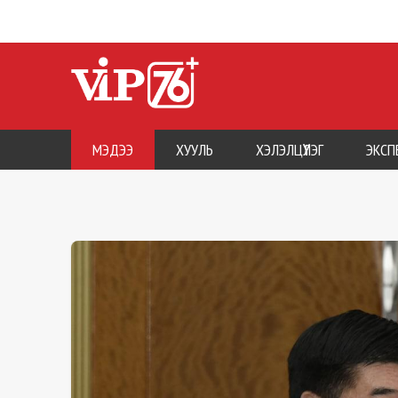
МЭДЭЭ
ХУУЛЬ
ХЭЛЭЛЦҮҮЛЭГ
ЭКСП