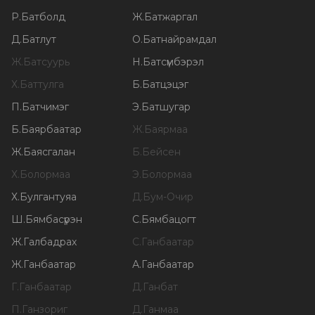
Р
.
Батболд
Ж
.
Батжаргал
Д
.
Батлут
О
.
Батнайрамдал
Ж
.
Батсуурь
Н
.
Батсүмбэрэл
Х
.
Баттулга
Б
.
Батцэцэг
П
.
Батчимэг
Э
.
Батшугар
Б
.
Баярбаатар
Ж
.
Баярмаа
Ж
.
Баясгалан
Б
.
Бейсен
Х
.
Болормаа
Э
.
Болормаа
Х
.
Булгантуяа
Д
.
Бум-Очир
Ш
.
Бямбасүрэн
С
.
Бямбацогт
Ж
.
Галбадрах
С
.
Ганбаатар
Ж
.
Ганбаатар
А
.
Ганбаатар
Г
.
Ганбаатар
Д
.
Ганбат
П
.
Ганзориг
Д
.
Ганмаа