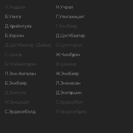
Ч
.
Ундрам
Н
.
Учрал
Б
.
Уянга
Г
.
Уянгахишиг
Д
.
Үүрийнтуяа
Г
.
Хосбаяр
Б
.
Хэрлэн
Д
.
Цогтбаатар
Д
.
Цогтбаатар (Даваа)
О
.
Цогтгэрэл
С
.
Цэнгүүн
Ж
.
Чинбүрэн
Б
.
Чойжилсүрэн
Ө
.
Шижир
Л
.
Энх-Амгалан
Ж
.
Энхбаяр
Б
.
Энхбаяр
Л
.
Энхнасан
Д
.
Энхтуяа
Д
.
Энхтүвшин
М
.
Энхцэцэг
С
.
Эрдэнэбат
С
.
Эрдэнэболд
Р
.
Эрдэнэбүрэн