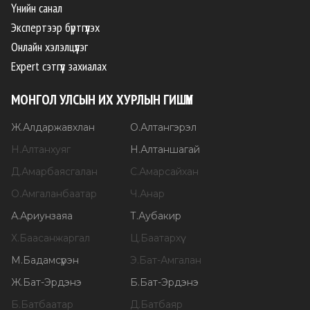
Үнийн санал
Экспертээр бүртгүүлэх
Онлайн хэлэлцүүлэг
Expert сэтгүүл захиалах
МОНГОЛ УЛСЫН ИХ ХУРЛЫН ГИШҮҮН
Ж
.
Алдаржавхлан
О
.
Алтангэрэл
Н
.
Алтанхуяг
Н
.
Алтаншагай
Д
.
Амарбаясгалан
С
.
Амарсайхан
О
.
Амгаланбаатар
Ч
.
Анар
А
.
Ариунзаяа
Т
.
Аубакир
Х
.
Баасанжаргал
Ц
.
Баатархүү
М
.
Бадамсүрэн
Э
.
Бат-Амгалан
Ж
.
Бат-Эрдэнэ
Б
.
Бат-Эрдэнэ
Б
.
Батбаатар
Д
.
Батбаяр