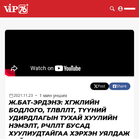
Post
Share
1 мин унших
2021.11.23
•
Ж.БАТ-ЭРДЭНЭ: ХӨГЖЛИЙН
БОДЛОГО, ТӨЛӨВЛӨЛТ, ТҮҮНИЙ
УДИРДЛАГЫН ТУХАЙ ХУУЛИЙН
НЭМЭЛТ, ӨӨРЧЛӨЛТ БУСАД
ХУУЛИУДТАЙГАА ХЭРХЭН УЯЛДАЖ