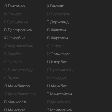
Л
.
Гантөмөр
Х
.
Ганхуяг
М
.
Ганхүлэг
Ц
.
Даваасүрэн
Г
.
Дамдинням
Т
.
Доржханд
Б
.
Дэлгэрсайхан
Б
.
Жавхлан
Х
.
Жангабыл
Б
.
Жаргалан
Д
.
Жаргалсайхан
С
.
Замира
Б
.
Заяабал
Ж
.
Золжаргал
С
.
Зулпхар
Ц
.
Идэрбат
Ч
.
Лодойсамбуу
Г
.
Лувсанжамц
С
.
Лүндэг
М
.
Мандхай
Л
.
Мөнхбаатар
Ц
.
Мөнхбат
Л
.
Мөнхбаясгалан
Т
.
Мөнхсайхан
Б
.
Мөнхсоёл
П
.
Мөнхтулга
Ц
.
Мөнхтуяа
З
.
Мэндсайхан