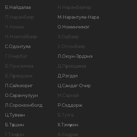
Б
.
Найдалаа
Н
.
Наранбаатар
П
.
Наранбаяр
М
.
Нарантуяа-Нара
Ч
.
Номин
О
.
Номинчимэг
Н
.
Номтойбаяр
Э
.
Одбаяр
С
.
Одонтуяа
У
.
Отгонбаяр
Г
.
Очирбат
Л
.
Оюун-Эрдэнэ
Б
.
Пунсалмаа
Д
.
Пүрэвдаваа
Б
.
Пүрэвдорж
Д
.
Рэгдэл
П
.
Сайнзориг
Ц
.
Сандаг-Очир
О
.
Саранчулуун
М
.
Сарнай
Л
.
Соронзонболд
Р
.
Сэддорж
Ц
.
Туваан
Б
.
Тулга
Б
.
Түвшин
Х
.
Тэмүүжин
Г
.
Тэмүүлэн
А
.
Ундраа