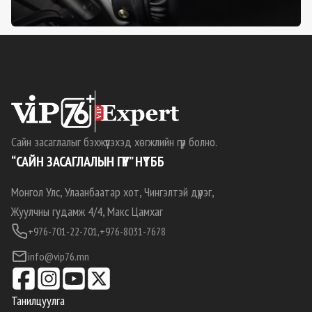
Сайн засаглалыг бэхжүүлэхэд хөгжлийн гүүр болно.
“САЙН ЗАСАГЛАЛЫН ГҮҮР” НҮТББ
Монгол Улс, Улаанбаатар хот, Чингэлтэй дүүрэг,
Жуулчны гудамж 4/4, Макс Цамхаг
+976-701-22-701,
+976-8031-7678
info@vip76.mn
Танилцуулга