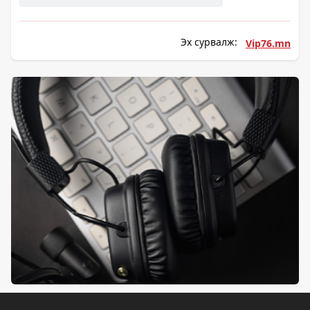
Эх сурвалж:
Vip76.mn