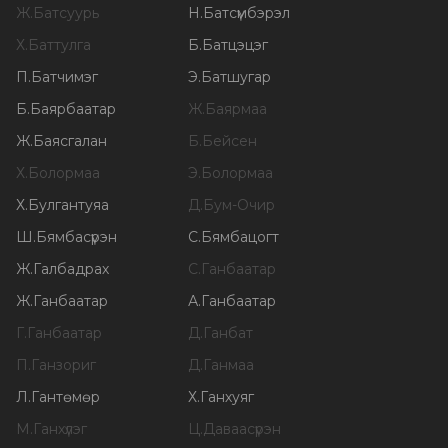
Ж
.
Батсуурь
Н
.
Батсүмбэрэл
Х
.
Баттулга
Б
.
Батцэцэг
П
.
Батчимэг
Э
.
Батшугар
Б
.
Баярбаатар
Ж
.
Баярмаа
Ж
.
Баясгалан
Б
.
Бейсен
Х
.
Болормаа
Э
.
Болормаа
Х
.
Булгантуяа
Д
.
Бум-Очир
Ш
.
Бямбасүрэн
С
.
Бямбацогт
Ж
.
Галбадрах
С
.
Ганбаатар
Ж
.
Ганбаатар
А
.
Ганбаатар
Г
.
Ганбаатар
Д
.
Ганбат
П
.
Ганзориг
Д
.
Ганмаа
Л
.
Гантөмөр
Х
.
Ганхуяг
М
.
Ганхүлэг
Ц
.
Даваасүрэн