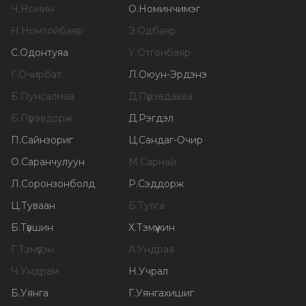
Ч
.
Номин
О
.
Номинчимэг
Н
.
Номтойбаяр
Э
.
Одбаяр
С
.
Одонтуяа
У
.
Отгонбаяр
Г
.
Очирбат
Л
.
Оюун-Эрдэнэ
Б
.
Пунсалмаа
Д
.
Пүрэвдаваа
Б
.
Пүрэвдорж
Д
.
Рэгдэл
П
.
Сайнзориг
Ц
.
Сандаг-Очир
О
.
Саранчулуун
М
.
Сарнай
Л
.
Соронзонболд
Р
.
Сэддорж
Ц
.
Туваан
Б
.
Тулга
Б
.
Түвшин
Х
.
Тэмүүжин
Г
.
Тэмүүлэн
А
.
Ундраа
Ч
.
Ундрам
Н
.
Учрал
Б
.
Уянга
Г
.
Уянгахишиг