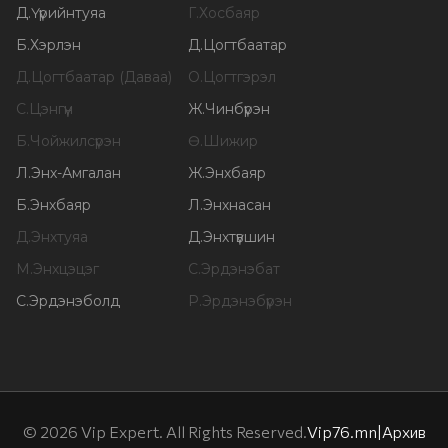
Д
.
Үүрийнтуяа
Г
.
Хосбаяр
Б
.
Хэрлэн
Д
.
Цогтбаатар
Д
.
Цогтбаатар (Даваа)
О
.
Цогтгэрэл
С
.
Цэнгүүн
Ж
.
Чинбүрэн
Б
.
Чойжилсүрэн
Ө
.
Шижир
Л
.
Энх-Амгалан
Ж
.
Энхбаяр
Б
.
Энхбаяр
Л
.
Энхнасан
Д
.
Энхтуяа
Д
.
Энхтүвшин
М
.
Энхцэцэг
С
.
Эрдэнэбат
С
.
Эрдэнэболд
Р
.
Эрдэнэбүрэн
©
2026
Vip Expert. All Rights Reserved.
Vip76.mn
|
Архив