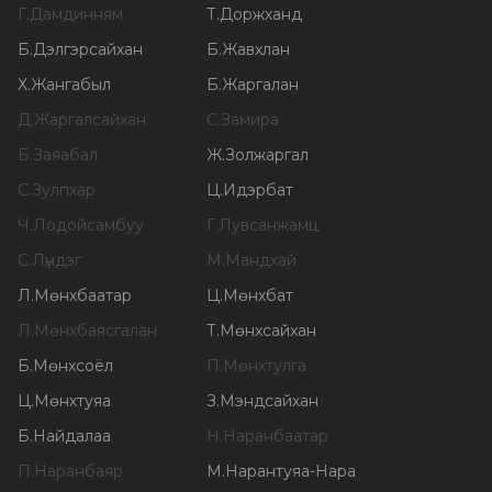
Г
.
Дамдинням
Т
.
Доржханд
Б
.
Дэлгэрсайхан
Б
.
Жавхлан
Х
.
Жангабыл
Б
.
Жаргалан
Д
.
Жаргалсайхан
С
.
Замира
Б
.
Заяабал
Ж
.
Золжаргал
С
.
Зулпхар
Ц
.
Идэрбат
Ч
.
Лодойсамбуу
Г
.
Лувсанжамц
С
.
Лүндэг
М
.
Мандхай
Л
.
Мөнхбаатар
Ц
.
Мөнхбат
Л
.
Мөнхбаясгалан
Т
.
Мөнхсайхан
Б
.
Мөнхсоёл
П
.
Мөнхтулга
Ц
.
Мөнхтуяа
З
.
Мэндсайхан
Б
.
Найдалаа
Н
.
Наранбаатар
П
.
Наранбаяр
М
.
Нарантуяа-Нара