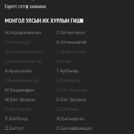
Expert сэтгүүл захиалах
МОНГОЛ УЛСЫН ИХ ХУРЛЫН ГИШҮҮН
Ж
.
Алдаржавхлан
О
.
Алтангэрэл
Н
.
Алтанхуяг
Н
.
Алтаншагай
Д
.
Амарбаясгалан
С
.
Амарсайхан
О
.
Амгаланбаатар
Ч
.
Анар
А
.
Ариунзаяа
Т
.
Аубакир
Х
.
Баасанжаргал
Ц
.
Баатархүү
М
.
Бадамсүрэн
Э
.
Бат-Амгалан
Ж
.
Бат-Эрдэнэ
Б
.
Бат-Эрдэнэ
Б
.
Батбаатар
Д
.
Батбаяр
Р
.
Батболд
Ж
.
Батжаргал
Д
.
Батлут
О
.
Батнайрамдал