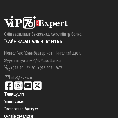
Сайн засаглалыг бэхжүүлэхэд хөгжлийн гүүр болно.
“САЙН ЗАСАГЛАЛЫН ГҮҮР” НҮТББ
Монгол Улс, Улаанбаатар хот, Чингэлтэй дүүрэг,
Жуулчны гудамж 4/4, Макс Цамхаг
+976-701-22-701,
+976-8031-7678
info@vip76.mn
Танилцуулга
Үнийн санал
Экспертээр бүртгүүлэх
Онлайн хэлэлцүүлэг