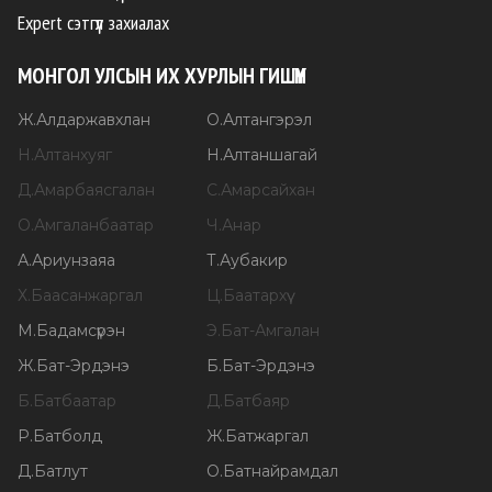
Expert сэтгүүл захиалах
МОНГОЛ УЛСЫН ИХ ХУРЛЫН ГИШҮҮН
Ж
.
Алдаржавхлан
О
.
Алтангэрэл
Н
.
Алтанхуяг
Н
.
Алтаншагай
Д
.
Амарбаясгалан
С
.
Амарсайхан
О
.
Амгаланбаатар
Ч
.
Анар
А
.
Ариунзаяа
Т
.
Аубакир
Х
.
Баасанжаргал
Ц
.
Баатархүү
М
.
Бадамсүрэн
Э
.
Бат-Амгалан
Ж
.
Бат-Эрдэнэ
Б
.
Бат-Эрдэнэ
Б
.
Батбаатар
Д
.
Батбаяр
Р
.
Батболд
Ж
.
Батжаргал
Д
.
Батлут
О
.
Батнайрамдал