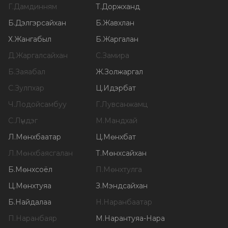
Г
.
Дамдинням
Т
.
Доржханд
Б
.
Дэлгэрсайхан
Б
.
Жавхлан
Х
.
Жангабыл
Б
.
Жаргалан
Д
.
Жаргалсайхан
С
.
Замира
Б
.
Заяабал
Ж
.
Золжаргал
С
.
Зулпхар
Ц
.
Идэрбат
Ч
.
Лодойсамбуу
Г
.
Лувсанжамц
С
.
Лүндэг
М
.
Мандхай
Л
.
Мөнхбаатар
Ц
.
Мөнхбат
Л
.
Мөнхбаясгалан
Т
.
Мөнхсайхан
Б
.
Мөнхсоёл
П
.
Мөнхтулга
Ц
.
Мөнхтуяа
З
.
Мэндсайхан
Б
.
Найдалаа
Н
.
Наранбаатар
П
.
Наранбаяр
М
.
Нарантуяа-Нара