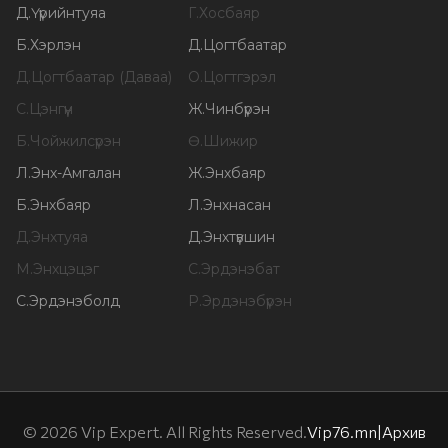
Д
.
Үүрийнтуяа
Г
.
Хосбаяр
Б
.
Хэрлэн
Д
.
Цогтбаатар
Д
.
Цогтбаатар (Даваа)
О
.
Цогтгэрэл
С
.
Цэнгүүн
Ж
.
Чинбүрэн
Б
.
Чойжилсүрэн
Ө
.
Шижир
Л
.
Энх-Амгалан
Ж
.
Энхбаяр
Б
.
Энхбаяр
Л
.
Энхнасан
Д
.
Энхтуяа
Д
.
Энхтүвшин
М
.
Энхцэцэг
С
.
Эрдэнэбат
С
.
Эрдэнэболд
Р
.
Эрдэнэбүрэн
©
2026
Vip Expert. All Rights Reserved.
Vip76.mn
|
Архив