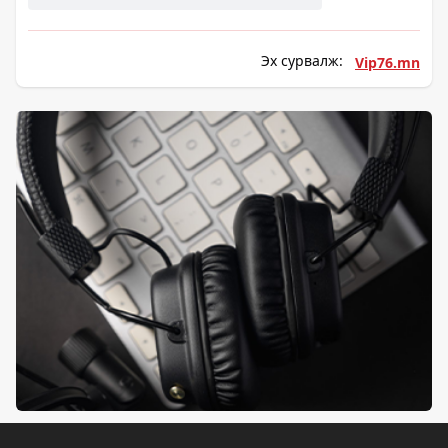
Эх сурвалж:
Vip76.mn