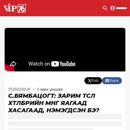
Post
Share
1 мин унших
2022.03.31
•
С.БЯМБАЦОГТ: ЗАРИМ ТӨСӨЛ
ХӨТӨЛБӨРИЙН МӨНГӨ ЯАГААД
ХАСАГААД, НЭМЭГДСЭН БЭ?