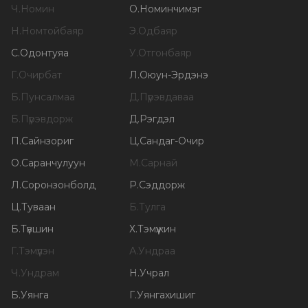
Ч
.
Номин
О
.
Номинчимэг
Н
.
Номтойбаяр
Э
.
Одбаяр
С
.
Одонтуяа
У
.
Отгонбаяр
Г
.
Очирбат
Л
.
Оюун-Эрдэнэ
Б
.
Пунсалмаа
Д
.
Пүрэвдаваа
Б
.
Пүрэвдорж
Д
.
Рэгдэл
П
.
Сайнзориг
Ц
.
Сандаг-Очир
О
.
Саранчулуун
М
.
Сарнай
Л
.
Соронзонболд
Р
.
Сэддорж
Ц
.
Туваан
Б
.
Тулга
Б
.
Түвшин
Х
.
Тэмүүжин
Г
.
Тэмүүлэн
А
.
Ундраа
Ч
.
Ундрам
Н
.
Учрал
Б
.
Уянга
Г
.
Уянгахишиг