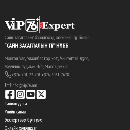
Сайн засаглалыг бэхжүүлэхэд хөгжлийн гүүр болно.
“САЙН ЗАСАГЛАЛЫН ГҮҮР” НҮТББ
Монгол Улс, Улаанбаатар хот, Чингэлтэй дүүрэг,
Жуулчны гудамж 4/4, Макс Цамхаг
+976-701-22-701,
+976-8031-7678
info@vip76.mn
Танилцуулга
Үнийн санал
Экспертээр бүртгүүлэх
Онлайн хэлэлцүүлэг