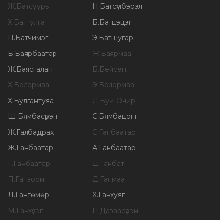
Ж
.
Батсуурь
Н
.
Батсүмбэрэл
Х
.
Баттулга
Б
.
Батцэцэг
П
.
Батчимэг
Э
.
Батшугар
Б
.
Баярбаатар
Ж
.
Баярмаа
Ж
.
Баясгалан
Б
.
Бейсен
Х
.
Болормаа
Э
.
Болормаа
Х
.
Булгантуяа
Д
.
Бум-Очир
Ш
.
Бямбасүрэн
С
.
Бямбацогт
Ж
.
Галбадрах
С
.
Ганбаатар
Ж
.
Ганбаатар
А
.
Ганбаатар
Г
.
Ганбаатар
Д
.
Ганбат
П
.
Ганзориг
Д
.
Ганмаа
Л
.
Гантөмөр
Х
.
Ганхуяг
М
.
Ганхүлэг
Ц
.
Даваасүрэн