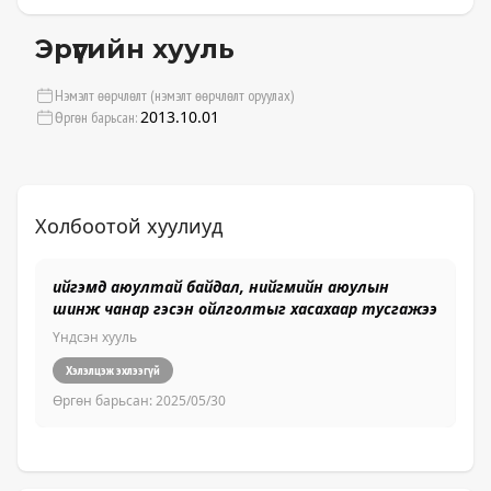
Эрүүгийн хууль
Нэмэлт өөрчлөлт (нэмэлт өөрчлөлт оруулах)
2013.10.01
Өргөн барьсан:
Холбоотой хуулиуд
ийгэмд аюултай байдал, нийгмийн аюулын
Эр
шинж чанар гэсэн ойлголтыг хасахаар тусгажээ
хэ
Үндсэн хууль
Үн
Хэлэлцэж эхлээгүй
Өргөн барьсан:
2025/05/30
Өр