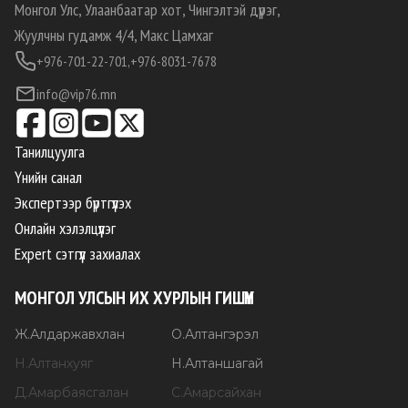
Монгол Улс, Улаанбаатар хот, Чингэлтэй дүүрэг,
Жуулчны гудамж 4/4, Макс Цамхаг
+976-701-22-701,
+976-8031-7678
info@vip76.mn
Танилцуулга
Үнийн санал
Экспертээр бүртгүүлэх
Онлайн хэлэлцүүлэг
Expert сэтгүүл захиалах
МОНГОЛ УЛСЫН ИХ ХУРЛЫН ГИШҮҮН
Ж
.
Алдаржавхлан
О
.
Алтангэрэл
Н
.
Алтанхуяг
Н
.
Алтаншагай
Д
.
Амарбаясгалан
С
.
Амарсайхан