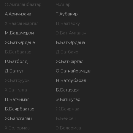
О
.
Амгаланбаатар
Ч
.
Анар
А
.
Ариунзаяа
Т
.
Аубакир
Х
.
Баасанжаргал
Ц
.
Баатархүү
М
.
Бадамсүрэн
Э
.
Бат-Амгалан
Ж
.
Бат-Эрдэнэ
Б
.
Бат-Эрдэнэ
Б
.
Батбаатар
Д
.
Батбаяр
Р
.
Батболд
Ж
.
Батжаргал
Д
.
Батлут
О
.
Батнайрамдал
Ж
.
Батсуурь
Н
.
Батсүмбэрэл
Х
.
Баттулга
Б
.
Батцэцэг
П
.
Батчимэг
Э
.
Батшугар
Б
.
Баярбаатар
Ж
.
Баярмаа
Ж
.
Баясгалан
Б
.
Бейсен
Х
.
Болормаа
Э
.
Болормаа