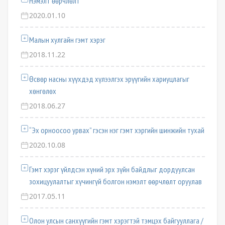
Нэмэлт өөрчлөлт
2020.01.10
Малын хулгайн гэмт хэрэг
2018.11.22
Өсвөр насны хүүхдэд хүлээлгэх эрүүгийн хариуцлагыг
хөнгөлөх
2018.06.27
“Эх орноосоо урвах” гэсэн нэг гэмт хэргийн шинжийн тухай
2020.10.08
Гэмт хэрэг үйлдсэн хүний эрх зүйн байдлыг дордуулсан
зохицуулалтыг хүчингүй болгон нэмэлт өөрчлөлт оруулав
2017.05.11
Олон улсын санхүүгийн гэмт хэрэгтэй тэмцэх байгууллага /