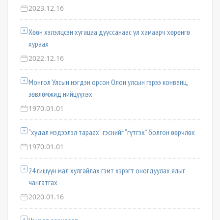
2023.12.16
Хөөн хэлэлцсэн хугацаа дууссанаас үл хамаарч хөрөнгө
хураах
2022.12.16
Монгол Улсын нэгдэн орсон Олон улсын гэрээ конвенц,
зөвлөмжид нийцүүлэх
1970.01.01
“худал мэдээлэл тараах” гэснийг “гүтгэх” болгон өөрчлөх
1970.01.01
24 гишүүн мал хулгайлах гэмт хэрэгт оногдуулах ялыг
чангатгах
2020.01.16