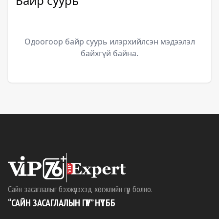
Байр суурь
Одоогоор байр суурь илэрхийлсэн мэдээлэл
байхгүй байна.
Сайн засаглалыг бэхжүүлэхэд хөгжлийн гүүр болно.
“САЙН ЗАСАГЛАЛЫН ГҮҮР” НҮТББ