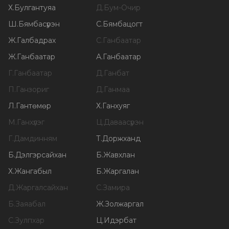
Х
.
Булгантуяа
Д
.
Бум-Очир
Ш
.
Бямбасүрэн
С
.
Бямбацогт
Ж
.
Галбадрах
С
.
Ганбаатар
Ж
.
Ганбаатар
А
.
Ганбаатар
Г
.
Ганбаатар
Д
.
Ганбат
П
.
Ганзориг
Д
.
Ганмаа
Л
.
Гантөмөр
Х
.
Ганхуяг
М
.
Ганхүлэг
Ц
.
Даваасүрэн
Г
.
Дамдинням
Т
.
Доржханд
Б
.
Дэлгэрсайхан
Б
.
Жавхлан
Х
.
Жангабыл
Б
.
Жаргалан
Д
.
Жаргалсайхан
С
.
Замира
Б
.
Заяабал
Ж
.
Золжаргал
С
.
Зулпхар
Ц
.
Идэрбат