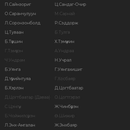
П
.
Сайнзориг
Ц
.
Сандаг-Очир
О
.
Саранчулуун
М
.
Сарнай
Л
.
Соронзонболд
Р
.
Сэддорж
Ц
.
Туваан
Б
.
Тулга
Б
.
Түвшин
Х
.
Тэмүүжин
Г
.
Тэмүүлэн
А
.
Ундраа
Ч
.
Ундрам
Н
.
Учрал
Б
.
Уянга
Г
.
Уянгахишиг
Д
.
Үүрийнтуяа
Г
.
Хосбаяр
Б
.
Хэрлэн
Д
.
Цогтбаатар
Д
.
Цогтбаатар (Даваа)
О
.
Цогтгэрэл
С
.
Цэнгүүн
Ж
.
Чинбүрэн
Б
.
Чойжилсүрэн
Ө
.
Шижир
Л
.
Энх-Амгалан
Ж
.
Энхбаяр