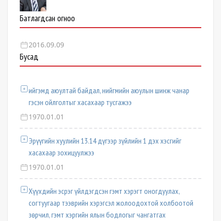
Батлагдсан огноо
2016.09.09
Бусад
ийгэмд аюултай байдал, нийгмийн аюулын шинж чанар
гэсэн ойлголтыг хасахаар тусгажээ
1970.01.01
Эрүүгийн хуулийн 13.14 дүгээр зүйлийн 1 дэх хэсгийг
хасахаар зохицуулжээ
1970.01.01
Хүүхдийн эсрэг үйлдэгдсэн гэмт хэрэгт оногдуулах,
согтуугаар тээврийн хэрэгсэл жолоодохтой холбоотой
зөрчил, гэмт хэргийн ялын бодлогыг чангатгах