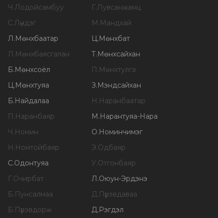
Ч
.
Лодойсамбуу
Г
.
Лувсанжамц
С
.
Лүндэг
М
.
Мандхай
Л
.
Мөнхбаатар
Ц
.
Мөнхбат
Л
.
Мөнхбаясгалан
Т
.
Мөнхсайхан
Б
.
Мөнхсоёл
П
.
Мөнхтулга
Ц
.
Мөнхтуяа
З
.
Мэндсайхан
Б
.
Найдалаа
Н
.
Наранбаатар
П
.
Наранбаяр
М
.
Нарантуяа-Нара
Ч
.
Номин
О
.
Номинчимэг
Н
.
Номтойбаяр
Э
.
Одбаяр
С
.
Одонтуяа
У
.
Отгонбаяр
Г
.
Очирбат
Л
.
Оюун-Эрдэнэ
Б
.
Пунсалмаа
Д
.
Пүрэвдаваа
Б
.
Пүрэвдорж
Д
.
Рэгдэл