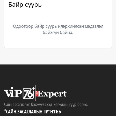
Байр суурь
Одоогоор байр суурь илэрхийлсэн мэдээлэл
байхгүй байна.
Сайн засаглалыг бэхжүүлэхэд хөгжлийн гүүр болно.
“САЙН ЗАСАГЛАЛЫН ГҮҮР” НҮТББ