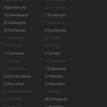
Х
.
Булгантуяа
Д
.
Бум-Очир
Ш
.
Бямбасүрэн
С
.
Бямбацогт
Ж
.
Галбадрах
С
.
Ганбаатар
Ж
.
Ганбаатар
А
.
Ганбаатар
Г
.
Ганбаатар
Д
.
Ганбат
П
.
Ганзориг
Д
.
Ганмаа
Л
.
Гантөмөр
Х
.
Ганхуяг
М
.
Ганхүлэг
Ц
.
Даваасүрэн
Г
.
Дамдинням
Т
.
Доржханд
Б
.
Дэлгэрсайхан
Б
.
Жавхлан
Х
.
Жангабыл
Б
.
Жаргалан
Д
.
Жаргалсайхан
С
.
Замира
Б
.
Заяабал
Ж
.
Золжаргал
С
.
Зулпхар
Ц
.
Идэрбат