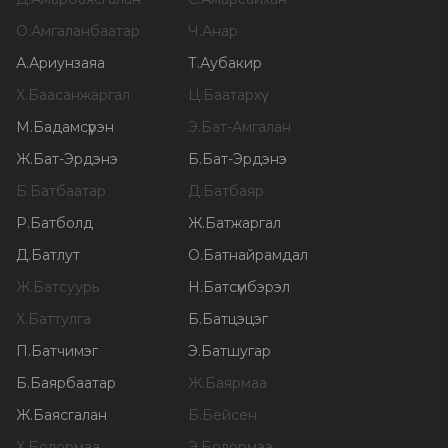
О
.
Амгаланбаатар
Ч
.
Анар
А
.
Ариунзаяа
Т
.
Аубакир
Х
.
Баасанжаргал
Ц
.
Баатархүү
М
.
Бадамсүрэн
Э
.
Бат-Амгалан
Ж
.
Бат-Эрдэнэ
Б
.
Бат-Эрдэнэ
Б
.
Батбаатар
Д
.
Батбаяр
Р
.
Батболд
Ж
.
Батжаргал
Д
.
Батлут
О
.
Батнайрамдал
Ж
.
Батсуурь
Н
.
Батсүмбэрэл
Х
.
Баттулга
Б
.
Батцэцэг
П
.
Батчимэг
Э
.
Батшугар
Б
.
Баярбаатар
Ж
.
Баярмаа
Ж
.
Баясгалан
Б
.
Бейсен
Х
.
Болормаа
Э
.
Болормаа