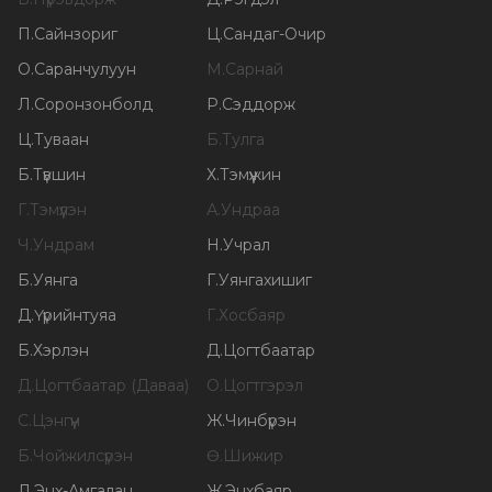
П
.
Сайнзориг
Ц
.
Сандаг-Очир
О
.
Саранчулуун
М
.
Сарнай
Л
.
Соронзонболд
Р
.
Сэддорж
Ц
.
Туваан
Б
.
Тулга
Б
.
Түвшин
Х
.
Тэмүүжин
Г
.
Тэмүүлэн
А
.
Ундраа
Ч
.
Ундрам
Н
.
Учрал
Б
.
Уянга
Г
.
Уянгахишиг
Д
.
Үүрийнтуяа
Г
.
Хосбаяр
Б
.
Хэрлэн
Д
.
Цогтбаатар
Д
.
Цогтбаатар (Даваа)
О
.
Цогтгэрэл
С
.
Цэнгүүн
Ж
.
Чинбүрэн
Б
.
Чойжилсүрэн
Ө
.
Шижир
Л
.
Энх-Амгалан
Ж
.
Энхбаяр