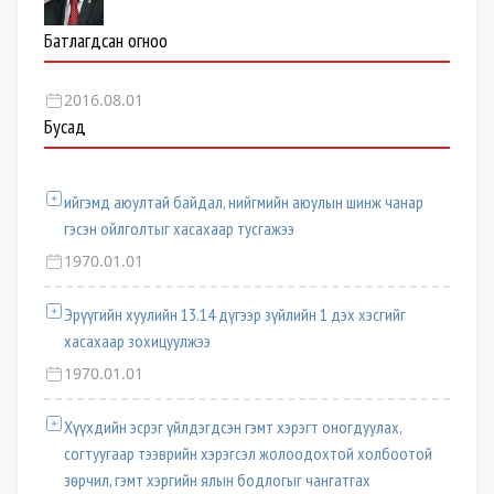
Батлагдсан огноо
2016.08.01
Бусад
ийгэмд аюултай байдал, нийгмийн аюулын шинж чанар
гэсэн ойлголтыг хасахаар тусгажээ
1970.01.01
Эрүүгийн хуулийн 13.14 дүгээр зүйлийн 1 дэх хэсгийг
хасахаар зохицуулжээ
1970.01.01
Хүүхдийн эсрэг үйлдэгдсэн гэмт хэрэгт оногдуулах,
согтуугаар тээврийн хэрэгсэл жолоодохтой холбоотой
зөрчил, гэмт хэргийн ялын бодлогыг чангатгах