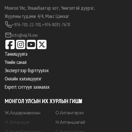
Монгол Улс, Улаанбаатар хот, Чингэлтэй дүүрэг,
Жуулчны гудамж 4/4, Макс Цамхаг
+976-701-22-701,
+976-8031-7678
info@vip76.mn
Танилцуулга
Үнийн санал
Экспертээр бүртгүүлэх
Онлайн хэлэлцүүлэг
Expert сэтгүүл захиалах
МОНГОЛ УЛСЫН ИХ ХУРЛЫН ГИШҮҮН
Ж
.
Алдаржавхлан
О
.
Алтангэрэл
Н
.
Алтанхуяг
Н
.
Алтаншагай
Д
.
Амарбаясгалан
С
.
Амарсайхан