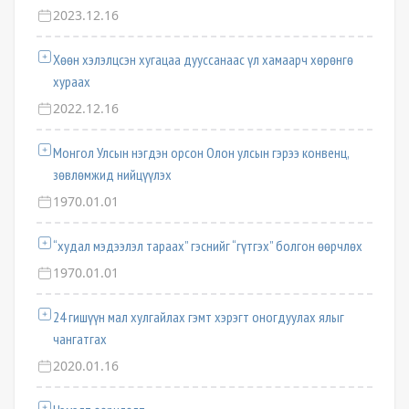
2023.12.16
Хөөн хэлэлцсэн хугацаа дууссанаас үл хамаарч хөрөнгө
хураах
2022.12.16
Монгол Улсын нэгдэн орсон Олон улсын гэрээ конвенц,
зөвлөмжид нийцүүлэх
1970.01.01
“худал мэдээлэл тараах” гэснийг “гүтгэх” болгон өөрчлөх
1970.01.01
24 гишүүн мал хулгайлах гэмт хэрэгт оногдуулах ялыг
чангатгах
2020.01.16