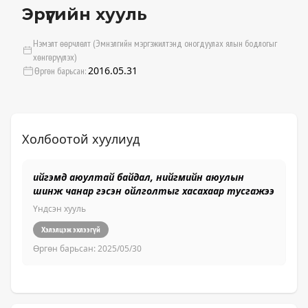
Эрүүгийн хууль
Нэмэлт өөрчлөлт (Эмнэлгийн мэргэжилтэнд оногдуулах ялын бодлогыг
хөнгөрүүлэх)
2016.05.31
Өргөн барьсан:
Холбоотой хуулиуд
ийгэмд аюултай байдал, нийгмийн аюулын
Эр
шинж чанар гэсэн ойлголтыг хасахаар тусгажээ
хэ
Үндсэн хууль
Үн
Хэлэлцэж эхлээгүй
Өргөн барьсан:
2025/05/30
Өр