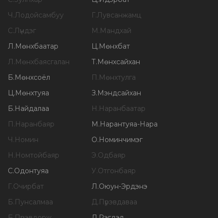
Ч
.
Лодойсамбуу
Г
.
Лувсанжамц
С
.
Лүндэг
М
.
Мандхай
Л
.
Мөнхбаатар
Ц
.
Мөнхбат
Л
.
Мөнхбаясгалан
Т
.
Мөнхсайхан
Б
.
Мөнхсоёл
П
.
Мөнхтулга
Ц
.
Мөнхтуяа
З
.
Мэндсайхан
Б
.
Найдалаа
Н
.
Наранбаатар
П
.
Наранбаяр
М
.
Нарантуяа-Нара
Ч
.
Номин
О
.
Номинчимэг
Н
.
Номтойбаяр
Э
.
Одбаяр
С
.
Одонтуяа
У
.
Отгонбаяр
Г
.
Очирбат
Л
.
Оюун-Эрдэнэ
Б
.
Пунсалмаа
Д
.
Пүрэвдаваа
Б
.
Пүрэвдорж
Д
.
Рэгдэл