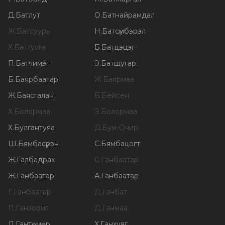
Д
.
Батлут
О
.
Батнайрамдал
Ж
.
Батсуурь
Н
.
Батсүмбэрэл
Х
.
Баттулга
Б
.
Батцэцэг
П
.
Батчимэг
Э
.
Батшугар
Б
.
Баярбаатар
Ж
.
Баярмаа
Ж
.
Баясгалан
Б
.
Бейсен
Х
.
Болормаа
Э
.
Болормаа
Х
.
Булгантуяа
Д
.
Бум-Очир
Ш
.
Бямбасүрэн
С
.
Бямбацогт
Ж
.
Галбадрах
С
.
Ганбаатар
Ж
.
Ганбаатар
А
.
Ганбаатар
Г
.
Ганбаатар
Д
.
Ганбат
П
.
Ганзориг
Д
.
Ганмаа
Л
.
Гантөмөр
Х
.
Ганхуяг