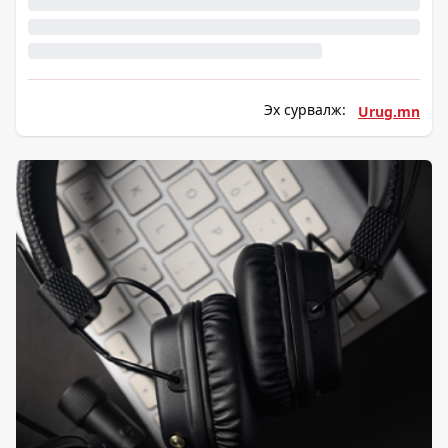
Эх сурвалж:
Urug.mn