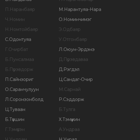
П
.
Наранбаяр
М
.
Нарантуяа-Нара
Ч
.
Номин
О
.
Номинчимэг
Н
.
Номтойбаяр
Э
.
Одбаяр
С
.
Одонтуяа
У
.
Отгонбаяр
Г
.
Очирбат
Л
.
Оюун-Эрдэнэ
Б
.
Пунсалмаа
Д
.
Пүрэвдаваа
Б
.
Пүрэвдорж
Д
.
Рэгдэл
П
.
Сайнзориг
Ц
.
Сандаг-Очир
О
.
Саранчулуун
М
.
Сарнай
Л
.
Соронзонболд
Р
.
Сэддорж
Ц
.
Туваан
Б
.
Тулга
Б
.
Түвшин
Х
.
Тэмүүжин
Г
.
Тэмүүлэн
А
.
Ундраа
Ч
.
Ундрам
Н
.
Учрал