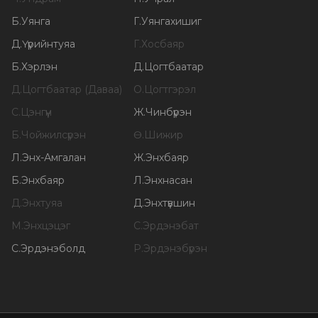
Б
.
Уянга
Г
.
Уянгахишиг
Д
.
Үүрийнтуяа
Г
.
Хосбаяр
Б
.
Хэрлэн
Д
.
Цогтбаатар
Д
.
Цогтбаатар (Даваа)
О
.
Цогтгэрэл
С
.
Цэнгүүн
Ж
.
Чинбүрэн
Б
.
Чойжилсүрэн
Ө
.
Шижир
Л
.
Энх-Амгалан
Ж
.
Энхбаяр
Б
.
Энхбаяр
Л
.
Энхнасан
Д
.
Энхтуяа
Д
.
Энхтүвшин
М
.
Энхцэцэг
С
.
Эрдэнэбат
С
.
Эрдэнэболд
Р
.
Эрдэнэбүрэн