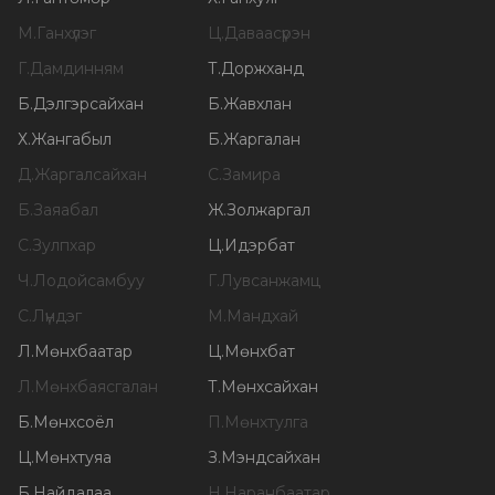
М
.
Ганхүлэг
Ц
.
Даваасүрэн
Г
.
Дамдинням
Т
.
Доржханд
Б
.
Дэлгэрсайхан
Б
.
Жавхлан
Х
.
Жангабыл
Б
.
Жаргалан
Д
.
Жаргалсайхан
С
.
Замира
Б
.
Заяабал
Ж
.
Золжаргал
С
.
Зулпхар
Ц
.
Идэрбат
Ч
.
Лодойсамбуу
Г
.
Лувсанжамц
С
.
Лүндэг
М
.
Мандхай
Л
.
Мөнхбаатар
Ц
.
Мөнхбат
Л
.
Мөнхбаясгалан
Т
.
Мөнхсайхан
Б
.
Мөнхсоёл
П
.
Мөнхтулга
Ц
.
Мөнхтуяа
З
.
Мэндсайхан
Б
.
Найдалаа
Н
.
Наранбаатар