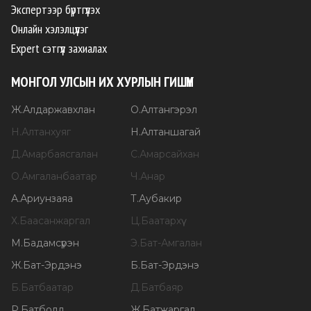
Экспертээр бүртгүүлэх
Онлайн хэлэлцүүлэг
Expert сэтгүүл захиалах
МОНГОЛ УЛСЫН ИХ ХУРЛЫН ГИШҮҮН
Ж
.
Алдаржавхлан
О
.
Алтангэрэл
Н
.
Алтанхуяг
Н
.
Алтаншагай
Д
.
Амарбаясгалан
С
.
Амарсайхан
О
.
Амгаланбаатар
Ч
.
Анар
А
.
Ариунзаяа
Т
.
Аубакир
Х
.
Баасанжаргал
Ц
.
Баатархүү
М
.
Бадамсүрэн
Э
.
Бат-Амгалан
Ж
.
Бат-Эрдэнэ
Б
.
Бат-Эрдэнэ
Б
.
Батбаатар
Д
.
Батбаяр
Р
.
Батболд
Ж
.
Батжаргал