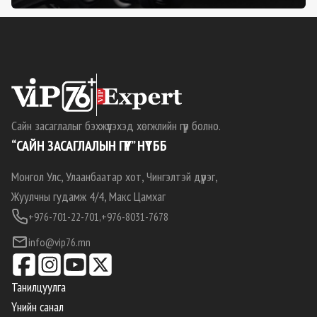
Сайн засаглалыг бэхжүүлэхэд хөгжлийн гүүр болно.
“САЙН ЗАСАГЛАЛЫН ГҮҮР” НҮТББ
Монгол Улс, Улаанбаатар хот, Чингэлтэй дүүрэг,
Жуулчны гудамж 4/4, Макс Цамхаг
+976-701-22-701,
+976-8031-7678
info@vip76.mn
Танилцуулга
Үнийн санал