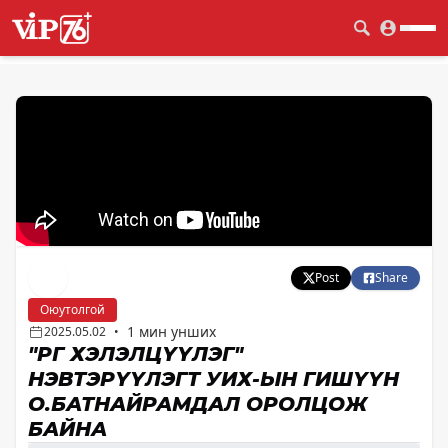
Post
Share
Оюутолгой
1 мин унших
2025.05.02
•
"ӨРӨГ ХЭЛЭЛЦҮҮЛЭГ"
НЭВТЭРҮҮЛЭГТ УИХ-ЫН ГИШҮҮН
О.БАТНАЙРАМДАЛ ОРОЛЦОЖ
БАЙНА