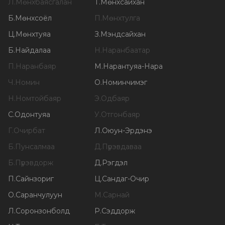
Л
.
Мөнхбаясгалан
Т
.
Мөнхсайхан
Б
.
Мөнхсоёл
П
.
Мөнхтулга
Ц
.
Мөнхтуяа
З
.
Мэндсайхан
Б
.
Найдалаа
Н
.
Наранбаатар
П
.
Наранбаяр
М
.
Нарантуяа-Нара
Ч
.
Номин
О
.
Номинчимэг
Н
.
Номтойбаяр
Э
.
Одбаяр
С
.
Одонтуяа
У
.
Отгонбаяр
Г
.
Очирбат
Л
.
Оюун-Эрдэнэ
Б
.
Пунсалмаа
Д
.
Пүрэвдаваа
Б
.
Пүрэвдорж
Д
.
Рэгдэл
П
.
Сайнзориг
Ц
.
Сандаг-Очир
О
.
Саранчулуун
М
.
Сарнай
Л
.
Соронзонболд
Р
.
Сэддорж