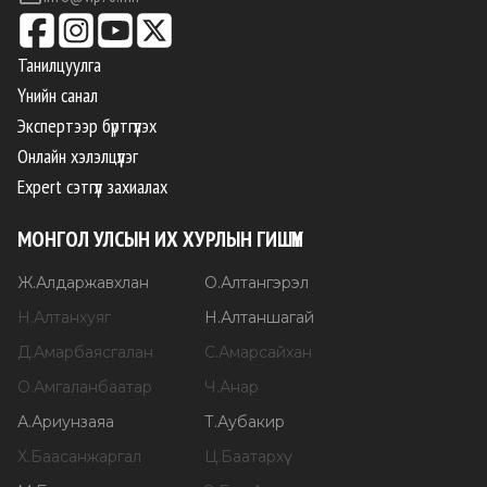
Танилцуулга
Үнийн санал
Экспертээр бүртгүүлэх
Онлайн хэлэлцүүлэг
Expert сэтгүүл захиалах
МОНГОЛ УЛСЫН ИХ ХУРЛЫН ГИШҮҮН
Ж
.
Алдаржавхлан
О
.
Алтангэрэл
Н
.
Алтанхуяг
Н
.
Алтаншагай
Д
.
Амарбаясгалан
С
.
Амарсайхан
О
.
Амгаланбаатар
Ч
.
Анар
А
.
Ариунзаяа
Т
.
Аубакир
Х
.
Баасанжаргал
Ц
.
Баатархүү