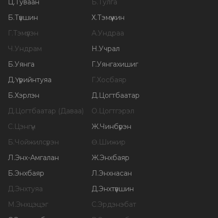
Ц
.
Туваан
Б
.
Тулга
Б
.
Түвшин
Х
.
Тэмүүжин
Г
.
Тэмүүлэн
А
.
Ундраа
Ч
.
Ундрам
Н
.
Учрал
Б
.
Уянга
Г
.
Уянгахишиг
Д
.
Үүрийнтуяа
Г
.
Хосбаяр
Б
.
Хэрлэн
Д
.
Цогтбаатар
Д
.
Цогтбаатар (Даваа)
О
.
Цогтгэрэл
С
.
Цэнгүүн
Ж
.
Чинбүрэн
Б
.
Чойжилсүрэн
Ө
.
Шижир
Л
.
Энх-Амгалан
Ж
.
Энхбаяр
Б
.
Энхбаяр
Л
.
Энхнасан
Д
.
Энхтуяа
Д
.
Энхтүвшин
М
.
Энхцэцэг
С
.
Эрдэнэбат