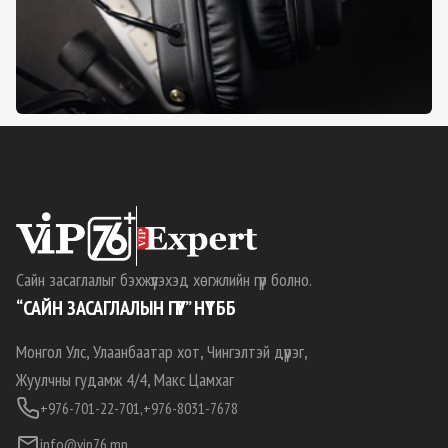
Сайн засаглалыг бэхжүүлэхэд хөгжлийн гүүр болно.
“САЙН ЗАСАГЛАЛЫН ГҮҮР” НҮТББ
Монгол Улс, Улаанбаатар хот, Чингэлтэй дүүрэг,
Жуулчны гудамж 4/4, Макс Цамхаг
+976-701-22-701,
+976-8031-7678
info@vip76.mn