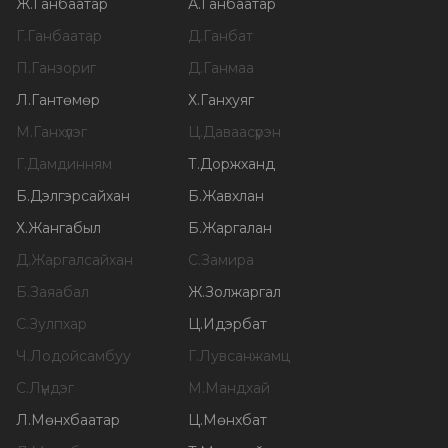
Ж
.
Ганбаатар
А
.
Ганбаатар
Г
.
Ганбаатар
Д
.
Ганбат
П
.
Ганзориг
Д
.
Ганмаа
Л
.
Гантөмөр
Х
.
Ганхуяг
М
.
Ганхүлэг
Ц
.
Даваасүрэн
Г
.
Дамдинням
Т
.
Доржханд
Б
.
Дэлгэрсайхан
Б
.
Жавхлан
Х
.
Жангабыл
Б
.
Жаргалан
Д
.
Жаргалсайхан
С
.
Замира
Б
.
Заяабал
Ж
.
Золжаргал
С
.
Зулпхар
Ц
.
Идэрбат
Ч
.
Лодойсамбуу
Г
.
Лувсанжамц
С
.
Лүндэг
М
.
Мандхай
Л
.
Мөнхбаатар
Ц
.
Мөнхбат