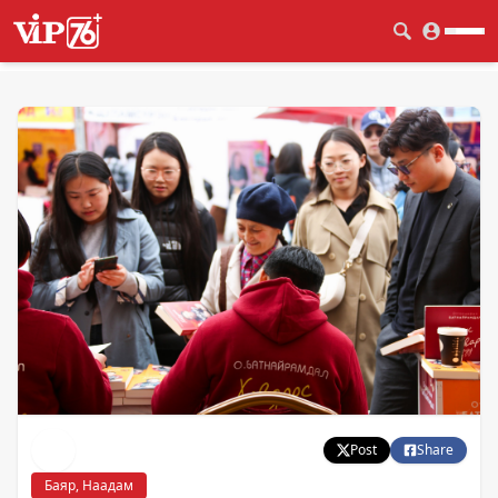
Post
Share
Баяр, Наадам