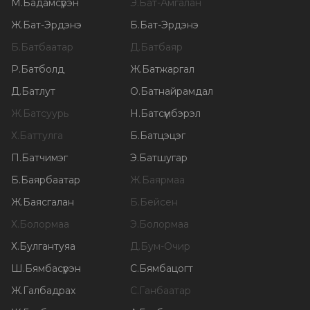
М
.
Бадамсүрэн
Э
.
Бат-Амгалан
Ж
.
Бат-Эрдэнэ
Б
.
Бат-Эрдэнэ
Б
.
Батбаатар
Д
.
Батбаяр
Р
.
Батболд
Ж
.
Батжаргал
Д
.
Батлут
О
.
Батнайрамдал
Ж
.
Батсуурь
Н
.
Батсүмбэрэл
Х
.
Баттулга
Б
.
Батцэцэг
П
.
Батчимэг
Э
.
Батшугар
Б
.
Баярбаатар
Ж
.
Баярмаа
Ж
.
Баясгалан
Б
.
Бейсен
Х
.
Болормаа
Э
.
Болормаа
Х
.
Булгантуяа
Д
.
Бум-Очир
Ш
.
Бямбасүрэн
С
.
Бямбацогт
Ж
.
Галбадрах
С
.
Ганбаатар