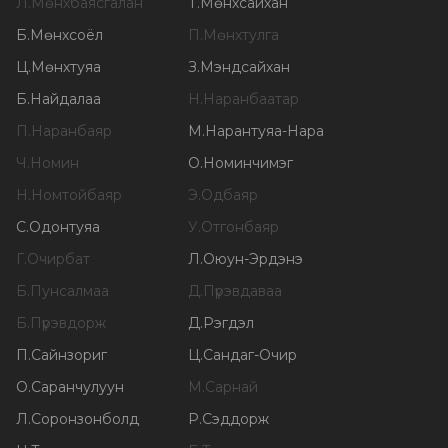
Л
.
Мөнхбаясгалан
Т
.
Мөнхсайхан
Б
.
Мөнхсоёл
П
.
Мөнхтулга
Ц
.
Мөнхтуяа
З
.
Мэндсайхан
Б
.
Найдалаа
Н
.
Наранбаатар
П
.
Наранбаяр
М
.
Нарантуяа-Нара
Ч
.
Номин
О
.
Номинчимэг
Н
.
Номтойбаяр
Э
.
Одбаяр
С
.
Одонтуяа
У
.
Отгонбаяр
Г
.
Очирбат
Л
.
Оюун-Эрдэнэ
Б
.
Пунсалмаа
Д
.
Пүрэвдаваа
Б
.
Пүрэвдорж
Д
.
Рэгдэл
П
.
Сайнзориг
Ц
.
Сандаг-Очир
О
.
Саранчулуун
М
.
Сарнай
Л
.
Соронзонболд
Р
.
Сэддорж