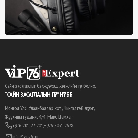
Сайн засаглалыг бэхжүүлэхэд хөгжлийн гүүр болно.
“САЙН ЗАСАГЛАЛЫН ГҮҮР” НҮТББ
Монгол Улс, Улаанбаатар хот, Чингэлтэй дүүрэг,
Жуулчны гудамж 4/4, Макс Цамхаг
+976-701-22-701,
+976-8031-7678
info@vip76.mn