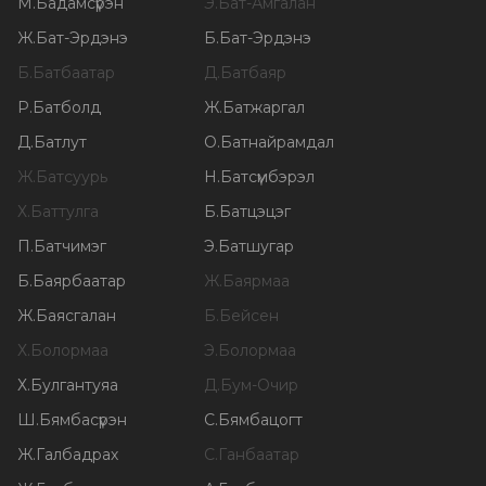
М
.
Бадамсүрэн
Э
.
Бат-Амгалан
Ж
.
Бат-Эрдэнэ
Б
.
Бат-Эрдэнэ
Б
.
Батбаатар
Д
.
Батбаяр
Р
.
Батболд
Ж
.
Батжаргал
Д
.
Батлут
О
.
Батнайрамдал
Ж
.
Батсуурь
Н
.
Батсүмбэрэл
Х
.
Баттулга
Б
.
Батцэцэг
П
.
Батчимэг
Э
.
Батшугар
Б
.
Баярбаатар
Ж
.
Баярмаа
Ж
.
Баясгалан
Б
.
Бейсен
Х
.
Болормаа
Э
.
Болормаа
Х
.
Булгантуяа
Д
.
Бум-Очир
Ш
.
Бямбасүрэн
С
.
Бямбацогт
Ж
.
Галбадрах
С
.
Ганбаатар