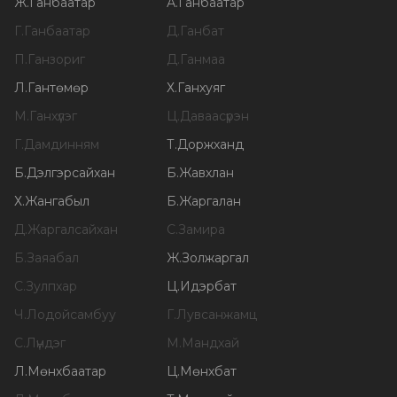
Ж
.
Ганбаатар
А
.
Ганбаатар
Г
.
Ганбаатар
Д
.
Ганбат
П
.
Ганзориг
Д
.
Ганмаа
Л
.
Гантөмөр
Х
.
Ганхуяг
М
.
Ганхүлэг
Ц
.
Даваасүрэн
Г
.
Дамдинням
Т
.
Доржханд
Б
.
Дэлгэрсайхан
Б
.
Жавхлан
Х
.
Жангабыл
Б
.
Жаргалан
Д
.
Жаргалсайхан
С
.
Замира
Б
.
Заяабал
Ж
.
Золжаргал
С
.
Зулпхар
Ц
.
Идэрбат
Ч
.
Лодойсамбуу
Г
.
Лувсанжамц
С
.
Лүндэг
М
.
Мандхай
Л
.
Мөнхбаатар
Ц
.
Мөнхбат