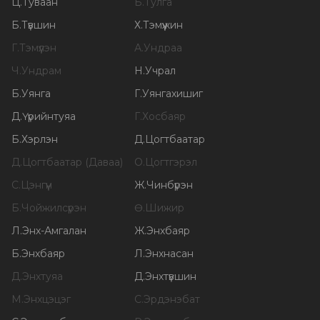
Ц
.
Туваан
Б
.
Тулга
Б
.
Түвшин
Х
.
Тэмүүжин
Г
.
Тэмүүлэн
А
.
Ундраа
Ч
.
Ундрам
Н
.
Учрал
Б
.
Уянга
Г
.
Уянгахишиг
Д
.
Үүрийнтуяа
Г
.
Хосбаяр
Б
.
Хэрлэн
Д
.
Цогтбаатар
Д
.
Цогтбаатар (Даваа)
О
.
Цогтгэрэл
С
.
Цэнгүүн
Ж
.
Чинбүрэн
Б
.
Чойжилсүрэн
Ө
.
Шижир
Л
.
Энх-Амгалан
Ж
.
Энхбаяр
Б
.
Энхбаяр
Л
.
Энхнасан
Д
.
Энхтуяа
Д
.
Энхтүвшин
М
.
Энхцэцэг
С
.
Эрдэнэбат