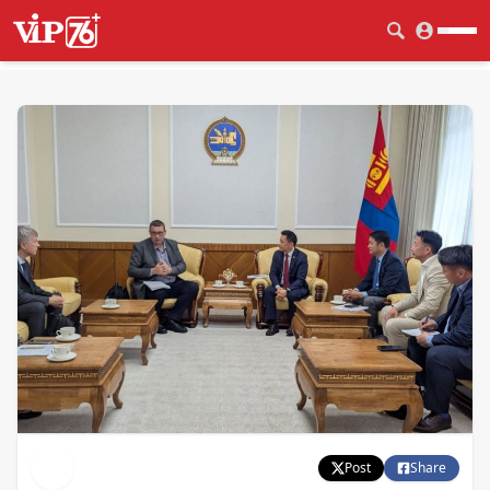
Post
Share