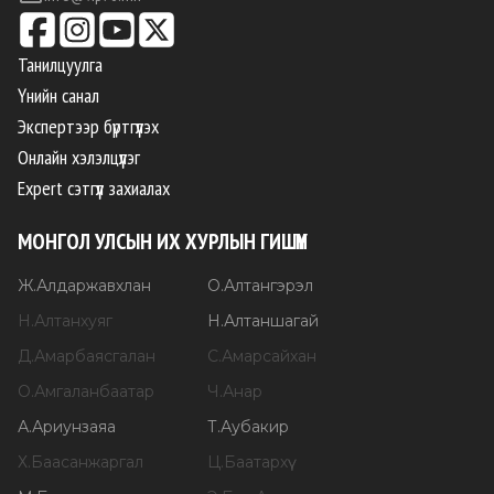
Танилцуулга
Үнийн санал
Экспертээр бүртгүүлэх
Онлайн хэлэлцүүлэг
Expert сэтгүүл захиалах
МОНГОЛ УЛСЫН ИХ ХУРЛЫН ГИШҮҮН
Ж
.
Алдаржавхлан
О
.
Алтангэрэл
Н
.
Алтанхуяг
Н
.
Алтаншагай
Д
.
Амарбаясгалан
С
.
Амарсайхан
О
.
Амгаланбаатар
Ч
.
Анар
А
.
Ариунзаяа
Т
.
Аубакир
Х
.
Баасанжаргал
Ц
.
Баатархүү