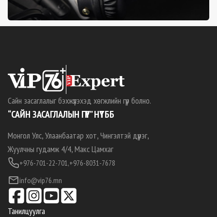
Сайн засаглалыг бэхжүүлэхэд хөгжлийн гүүр болно.
“САЙН ЗАСАГЛАЛЫН ГҮҮР” НҮТББ
Монгол Улс, Улаанбаатар хот, Чингэлтэй дүүрэг,
Жуулчны гудамж 4/4, Макс Цамхаг
+976-701-22-701,
+976-8031-7678
info@vip76.mn
Танилцуулга