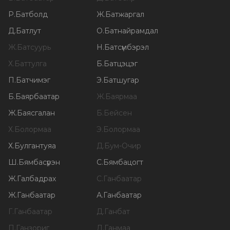
Р
.
Батболд
Ж
.
Батжаргал
Д
.
Батлут
О
.
Батнайрамдал
Ж
.
Батсуурь
Н
.
Батсүмбэрэл
Х
.
Баттулга
Б
.
Батцэцэг
П
.
Батчимэг
Э
.
Батшугар
Б
.
Баярбаатар
Ж
.
Баярмаа
Ж
.
Баясгалан
Б
.
Бейсен
Х
.
Болормаа
Э
.
Болормаа
Х
.
Булгантуяа
Д
.
Бум-Очир
Ш
.
Бямбасүрэн
С
.
Бямбацогт
Ж
.
Галбадрах
С
.
Ганбаатар
Ж
.
Ганбаатар
А
.
Ганбаатар
Г
.
Ганбаатар
Д
.
Ганбат
П
.
Ганзориг
Д
.
Ганмаа