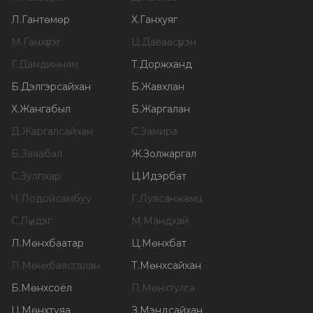
Л
.
Гантөмөр
Х
.
Ганхуяг
М
.
Ганхүлэг
Ц
.
Даваасүрэн
Г
.
Дамдинням
Т
.
Доржханд
Б
.
Дэлгэрсайхан
Б
.
Жавхлан
Х
.
Жангабыл
Б
.
Жаргалан
Д
.
Жаргалсайхан
С
.
Замира
Б
.
Заяабал
Ж
.
Золжаргал
С
.
Зулпхар
Ц
.
Идэрбат
Ч
.
Лодойсамбуу
Г
.
Лувсанжамц
С
.
Лүндэг
М
.
Мандхай
Л
.
Мөнхбаатар
Ц
.
Мөнхбат
Л
.
Мөнхбаясгалан
Т
.
Мөнхсайхан
Б
.
Мөнхсоёл
П
.
Мөнхтулга
Ц
.
Мөнхтуяа
З
.
Мэндсайхан