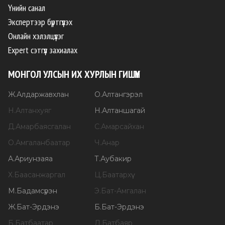
Үнийн санал
Экспертээр бүртгүүлэх
Онлайн хэлэлцүүлэг
Expert сэтгүүл захиалах
МОНГОЛ УЛСЫН ИХ ХУРЛЫН ГИШҮҮН
Ж
.
Алдаржавхлан
О
.
Алтангэрэл
Н
.
Алтанхуяг
Н
.
Алтаншагай
Д
.
Амарбаясгалан
С
.
Амарсайхан
О
.
Амгаланбаатар
Ч
.
Анар
А
.
Ариунзаяа
Т
.
Аубакир
Х
.
Баасанжаргал
Ц
.
Баатархүү
М
.
Бадамсүрэн
Э
.
Бат-Амгалан
Ж
.
Бат-Эрдэнэ
Б
.
Бат-Эрдэнэ
Б
.
Батбаатар
Д
.
Батбаяр