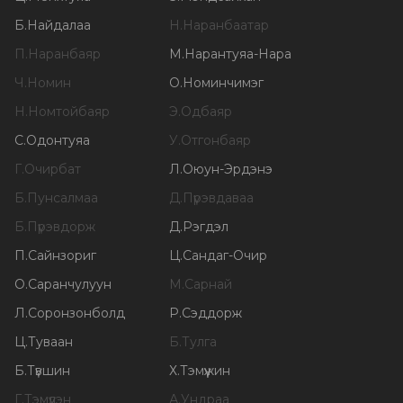
Б
.
Найдалаа
Н
.
Наранбаатар
П
.
Наранбаяр
М
.
Нарантуяа-Нара
Ч
.
Номин
О
.
Номинчимэг
Н
.
Номтойбаяр
Э
.
Одбаяр
С
.
Одонтуяа
У
.
Отгонбаяр
Г
.
Очирбат
Л
.
Оюун-Эрдэнэ
Б
.
Пунсалмаа
Д
.
Пүрэвдаваа
Б
.
Пүрэвдорж
Д
.
Рэгдэл
П
.
Сайнзориг
Ц
.
Сандаг-Очир
О
.
Саранчулуун
М
.
Сарнай
Л
.
Соронзонболд
Р
.
Сэддорж
Ц
.
Туваан
Б
.
Тулга
Б
.
Түвшин
Х
.
Тэмүүжин
Г
.
Тэмүүлэн
А
.
Ундраа