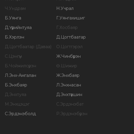
Ч
.
Ундрам
Н
.
Учрал
Б
.
Уянга
Г
.
Уянгахишиг
Д
.
Үүрийнтуяа
Г
.
Хосбаяр
Б
.
Хэрлэн
Д
.
Цогтбаатар
Д
.
Цогтбаатар (Даваа)
О
.
Цогтгэрэл
С
.
Цэнгүүн
Ж
.
Чинбүрэн
Б
.
Чойжилсүрэн
Ө
.
Шижир
Л
.
Энх-Амгалан
Ж
.
Энхбаяр
Б
.
Энхбаяр
Л
.
Энхнасан
Д
.
Энхтуяа
Д
.
Энхтүвшин
М
.
Энхцэцэг
С
.
Эрдэнэбат
С
.
Эрдэнэболд
Р
.
Эрдэнэбүрэн