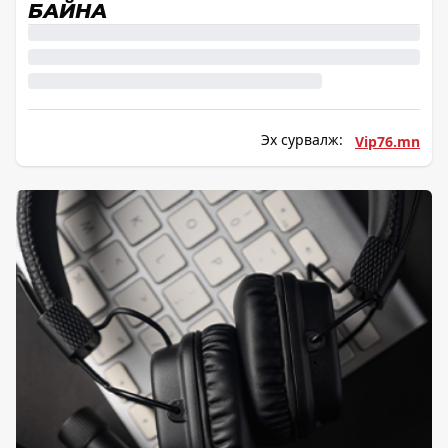
БАЙНА
Эх сурвалж:
Vip76.mn