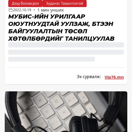
Дээд боловсрол
Эрдэнэс Тавантолгой
1 мин унших
2022.10.19
•
МУБИС-ИЙН УРИЛГААР
ОЮУТНУУДТАЙ УУЛЗАЖ, БҮТЭЭН
БАЙГУУЛАЛТЫН ТӨСӨЛ
ХӨТӨЛБӨРҮҮДИЙГ ТАНИЛЦУУЛАВ
Эх сурвалж:
Vip76.mn