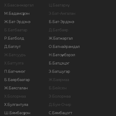
Х
.
Баасанжаргал
Ц
.
Баатархүү
М
.
Бадамсүрэн
Э
.
Бат-Амгалан
Ж
.
Бат-Эрдэнэ
Б
.
Бат-Эрдэнэ
Б
.
Батбаатар
Д
.
Батбаяр
Р
.
Батболд
Ж
.
Батжаргал
Д
.
Батлут
О
.
Батнайрамдал
Ж
.
Батсуурь
Н
.
Батсүмбэрэл
Х
.
Баттулга
Б
.
Батцэцэг
П
.
Батчимэг
Э
.
Батшугар
Б
.
Баярбаатар
Ж
.
Баярмаа
Ж
.
Баясгалан
Б
.
Бейсен
Х
.
Болормаа
Э
.
Болормаа
Х
.
Булгантуяа
Д
.
Бум-Очир
Ш
.
Бямбасүрэн
С
.
Бямбацогт