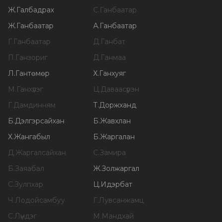
Ж
.
Галбадрах
С
.
Ганбаатар
Ж
.
Ганбаатар
А
.
Ганбаатар
Г
.
Ганбаатар
Д
.
Ганбат
П
.
Ганзориг
Д
.
Ганмаа
Л
.
Гантөмөр
Х
.
Ганхуяг
М
.
Ганхүлэг
Ц
.
Даваасүрэн
Г
.
Дамдинням
Т
.
Доржханд
Б
.
Дэлгэрсайхан
Б
.
Жавхлан
Х
.
Жангабыл
Б
.
Жаргалан
Д
.
Жаргалсайхан
С
.
Замира
Б
.
Заяабал
Ж
.
Золжаргал
С
.
Зулпхар
Ц
.
Идэрбат
Ч
.
Лодойсамбуу
Г
.
Лувсанжамц
С
.
Лүндэг
М
.
Мандхай