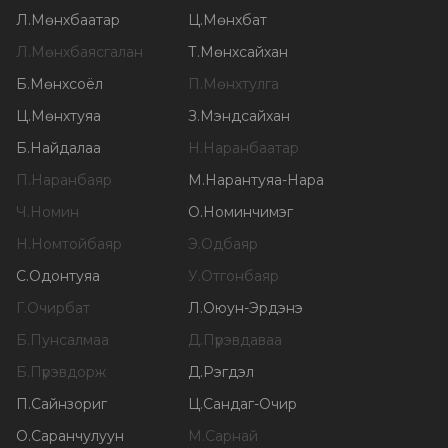
Л
.
Мөнхбаатар
Ц
.
Мөнхбат
Л
.
Мөнхбаясгалан
Т
.
Мөнхсайхан
Б
.
Мөнхсоёл
П
.
Мөнхтулга
Ц
.
Мөнхтуяа
З
.
Мэндсайхан
Б
.
Найдалаа
Н
.
Наранбаатар
П
.
Наранбаяр
М
.
Нарантуяа-Нара
Ч
.
Номин
О
.
Номинчимэг
Н
.
Номтойбаяр
Э
.
Одбаяр
С
.
Одонтуяа
У
.
Отгонбаяр
Г
.
Очирбат
Л
.
Оюун-Эрдэнэ
Б
.
Пунсалмаа
Д
.
Пүрэвдаваа
Б
.
Пүрэвдорж
Д
.
Рэгдэл
П
.
Сайнзориг
Ц
.
Сандаг-Очир
О
.
Саранчулуун
М
.
Сарнай