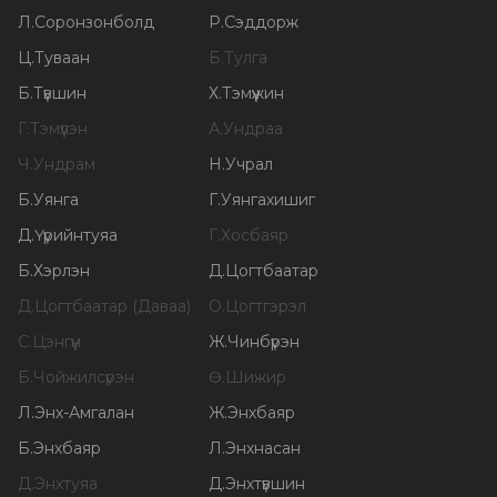
Л
.
Соронзонболд
Р
.
Сэддорж
Ц
.
Туваан
Б
.
Тулга
Б
.
Түвшин
Х
.
Тэмүүжин
Г
.
Тэмүүлэн
А
.
Ундраа
Ч
.
Ундрам
Н
.
Учрал
Б
.
Уянга
Г
.
Уянгахишиг
Д
.
Үүрийнтуяа
Г
.
Хосбаяр
Б
.
Хэрлэн
Д
.
Цогтбаатар
Д
.
Цогтбаатар (Даваа)
О
.
Цогтгэрэл
С
.
Цэнгүүн
Ж
.
Чинбүрэн
Б
.
Чойжилсүрэн
Ө
.
Шижир
Л
.
Энх-Амгалан
Ж
.
Энхбаяр
Б
.
Энхбаяр
Л
.
Энхнасан
Д
.
Энхтуяа
Д
.
Энхтүвшин