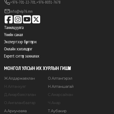
+976-701-22-701,
+976-8031-7678
info@vip76.mn
Танилцуулга
Үнийн санал
Экспертээр бүртгүүлэх
Онлайн хэлэлцүүлэг
Expert сэтгүүл захиалах
МОНГОЛ УЛСЫН ИХ ХУРЛЫН ГИШҮҮН
Ж
.
Алдаржавхлан
О
.
Алтангэрэл
Н
.
Алтанхуяг
Н
.
Алтаншагай
Д
.
Амарбаясгалан
С
.
Амарсайхан
О
.
Амгаланбаатар
Ч
.
Анар
А
.
Ариунзаяа
Т
.
Аубакир