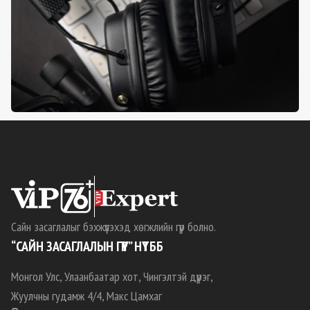
Сайн засаглалыг бэхжүүлэхэд хөгжлийн гүүр болно.
“САЙН ЗАСАГЛАЛЫН ГҮҮР” НҮТББ
Монгол Улс, Улаанбаатар хот, Чингэлтэй дүүрэг,
Жуулчны гудамж 4/4, Макс Цамхаг