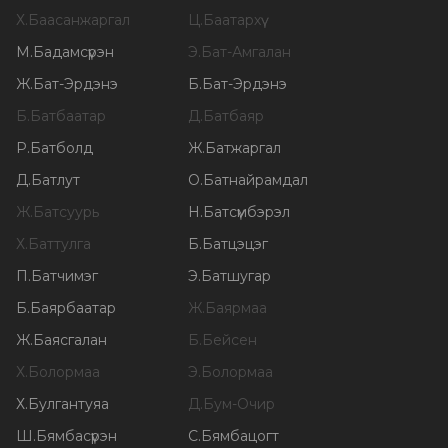
Х
.
Баасанжаргал
Ц
.
Баатархүү
М
.
Бадамсүрэн
Э
.
Бат-Амгалан
Ж
.
Бат-Эрдэнэ
Б
.
Бат-Эрдэнэ
Б
.
Батбаатар
Д
.
Батбаяр
Р
.
Батболд
Ж
.
Батжаргал
Д
.
Батлут
О
.
Батнайрамдал
Ж
.
Батсуурь
Н
.
Батсүмбэрэл
Х
.
Баттулга
Б
.
Батцэцэг
П
.
Батчимэг
Э
.
Батшугар
Б
.
Баярбаатар
Ж
.
Баярмаа
Ж
.
Баясгалан
Б
.
Бейсен
Х
.
Болормаа
Э
.
Болормаа
Х
.
Булгантуяа
Д
.
Бум-Очир
Ш
.
Бямбасүрэн
С
.
Бямбацогт