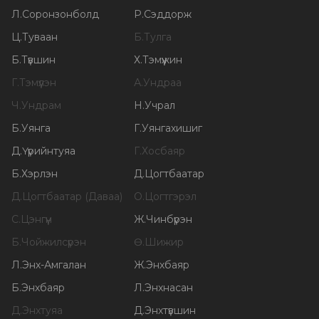
Л
.
Соронзонболд
Р
.
Сэддорж
Ц
.
Туваан
Б
.
Тулга
Б
.
Түвшин
Х
.
Тэмүүжин
Г
.
Тэмүүлэн
А
.
Ундраа
Ч
.
Ундрам
Н
.
Учрал
Б
.
Уянга
Г
.
Уянгахишиг
Д
.
Үүрийнтуяа
Г
.
Хосбаяр
Б
.
Хэрлэн
Д
.
Цогтбаатар
Д
.
Цогтбаатар (Даваа)
О
.
Цогтгэрэл
С
.
Цэнгүүн
Ж
.
Чинбүрэн
Б
.
Чойжилсүрэн
Ө
.
Шижир
Л
.
Энх-Амгалан
Ж
.
Энхбаяр
Б
.
Энхбаяр
Л
.
Энхнасан
Д
.
Энхтуяа
Д
.
Энхтүвшин