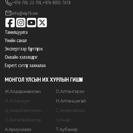
+976-701-22-701,
+976-8031-7678
info@vip76.mn
Танилцуулга
Үнийн санал
Экспертээр бүртгүүлэх
Онлайн хэлэлцүүлэг
Expert сэтгүүл захиалах
МОНГОЛ УЛСЫН ИХ ХУРЛЫН ГИШҮҮН
Ж
.
Алдаржавхлан
О
.
Алтангэрэл
Н
.
Алтанхуяг
Н
.
Алтаншагай
Д
.
Амарбаясгалан
С
.
Амарсайхан
О
.
Амгаланбаатар
Ч
.
Анар
А
.
Ариунзаяа
Т
.
Аубакир