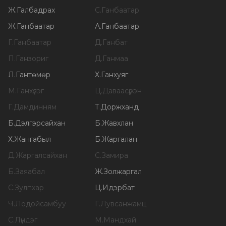
Ж
.
Галбадрах
С
.
Ганбаатар
Ж
.
Ганбаатар
А
.
Ганбаатар
Г
.
Ганбаатар
Д
.
Ганбат
П
.
Ганзориг
Д
.
Ганмаа
Л
.
Гантөмөр
Х
.
Ганхуяг
М
.
Ганхүлэг
Ц
.
Даваасүрэн
Г
.
Дамдинням
Т
.
Доржханд
Б
.
Дэлгэрсайхан
Б
.
Жавхлан
Х
.
Жангабыл
Б
.
Жаргалан
Д
.
Жаргалсайхан
С
.
Замира
Б
.
Заяабал
Ж
.
Золжаргал
С
.
Зулпхар
Ц
.
Идэрбат
Ч
.
Лодойсамбуу
Г
.
Лувсанжамц
С
.
Лүндэг
М
.
Мандхай