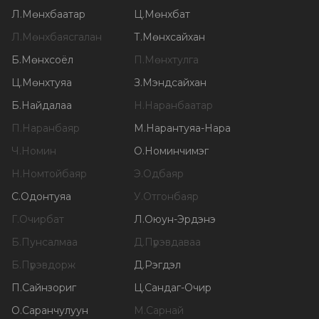
Л
.
Мөнхбаатар
Ц
.
Мөнхбат
Л
.
Мөнхбаясгалан
Т
.
Мөнхсайхан
Б
.
Мөнхсоёл
П
.
Мөнхтулга
Ц
.
Мөнхтуяа
З
.
Мэндсайхан
Б
.
Найдалаа
Н
.
Наранбаатар
П
.
Наранбаяр
М
.
Нарантуяа-Нара
Ч
.
Номин
О
.
Номинчимэг
Н
.
Номтойбаяр
Э
.
Одбаяр
С
.
Одонтуяа
У
.
Отгонбаяр
Г
.
Очирбат
Л
.
Оюун-Эрдэнэ
Б
.
Пунсалмаа
Д
.
Пүрэвдаваа
Б
.
Пүрэвдорж
Д
.
Рэгдэл
П
.
Сайнзориг
Ц
.
Сандаг-Очир
О
.
Саранчулуун
М
.
Сарнай