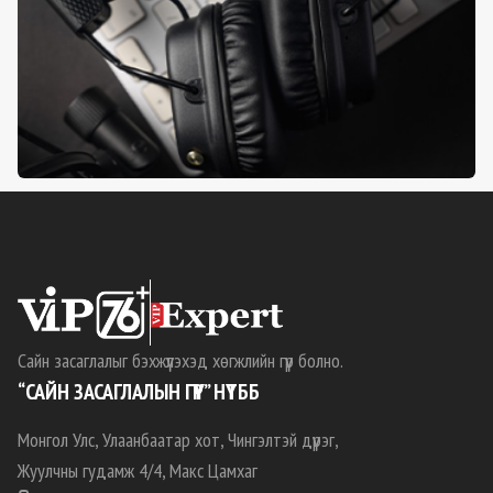
Сайн засаглалыг бэхжүүлэхэд хөгжлийн гүүр болно.
“САЙН ЗАСАГЛАЛЫН ГҮҮР” НҮТББ
Монгол Улс, Улаанбаатар хот, Чингэлтэй дүүрэг,
Жуулчны гудамж 4/4, Макс Цамхаг