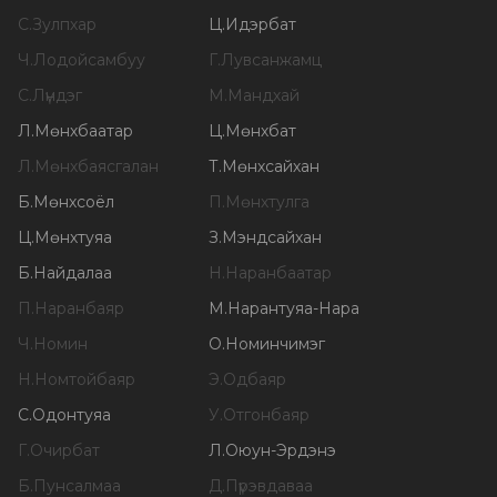
С
.
Зулпхар
Ц
.
Идэрбат
Ч
.
Лодойсамбуу
Г
.
Лувсанжамц
С
.
Лүндэг
М
.
Мандхай
Л
.
Мөнхбаатар
Ц
.
Мөнхбат
Л
.
Мөнхбаясгалан
Т
.
Мөнхсайхан
Б
.
Мөнхсоёл
П
.
Мөнхтулга
Ц
.
Мөнхтуяа
З
.
Мэндсайхан
Б
.
Найдалаа
Н
.
Наранбаатар
П
.
Наранбаяр
М
.
Нарантуяа-Нара
Ч
.
Номин
О
.
Номинчимэг
Н
.
Номтойбаяр
Э
.
Одбаяр
С
.
Одонтуяа
У
.
Отгонбаяр
Г
.
Очирбат
Л
.
Оюун-Эрдэнэ
Б
.
Пунсалмаа
Д
.
Пүрэвдаваа