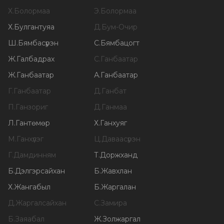
Х
.
Болормаа
Э
.
Болормаа
Х
.
Булгантуяа
Д
.
Бум-Очир
Ш
.
Бямбасүрэн
С
.
Бямбацогт
Ж
.
Галбадрах
С
.
Ганбаатар
Ж
.
Ганбаатар
А
.
Ганбаатар
Г
.
Ганбаатар
Д
.
Ганбат
П
.
Ганзориг
Д
.
Ганмаа
Л
.
Гантөмөр
Х
.
Ганхуяг
М
.
Ганхүлэг
Ц
.
Даваасүрэн
Г
.
Дамдинням
Т
.
Доржханд
Б
.
Дэлгэрсайхан
Б
.
Жавхлан
Х
.
Жангабыл
Б
.
Жаргалан
Д
.
Жаргалсайхан
С
.
Замира
Б
.
Заяабал
Ж
.
Золжаргал