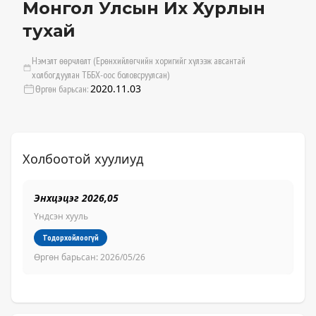
Монгол Улсын Их Хурлын
тухай
Нэмэлт өөрчлөлт (Ерөнхийлөгчийн хоригийг хүлээж авсантай
холбогдуулан ТББХ-оос боловсруулсан)
2020.11.03
Өргөн барьсан:
Холбоотой хуулиуд
Энхцэцэг 2026,05
Ж.
Үндсэн хууль
Үн
Тодорхойлоогүй
Өргөн барьсан:
2026/05/26
Өр