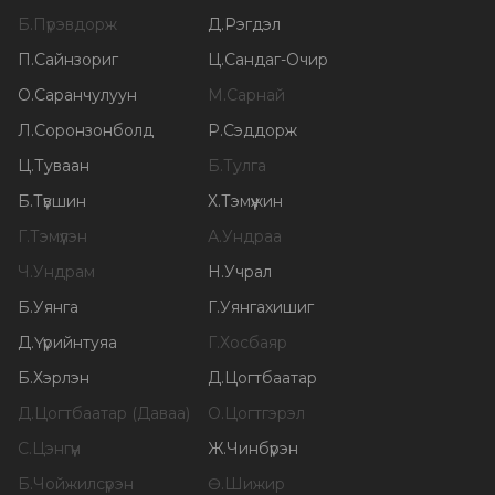
Б
.
Пүрэвдорж
Д
.
Рэгдэл
П
.
Сайнзориг
Ц
.
Сандаг-Очир
О
.
Саранчулуун
М
.
Сарнай
Л
.
Соронзонболд
Р
.
Сэддорж
Ц
.
Туваан
Б
.
Тулга
Б
.
Түвшин
Х
.
Тэмүүжин
Г
.
Тэмүүлэн
А
.
Ундраа
Ч
.
Ундрам
Н
.
Учрал
Б
.
Уянга
Г
.
Уянгахишиг
Д
.
Үүрийнтуяа
Г
.
Хосбаяр
Б
.
Хэрлэн
Д
.
Цогтбаатар
Д
.
Цогтбаатар (Даваа)
О
.
Цогтгэрэл
С
.
Цэнгүүн
Ж
.
Чинбүрэн
Б
.
Чойжилсүрэн
Ө
.
Шижир