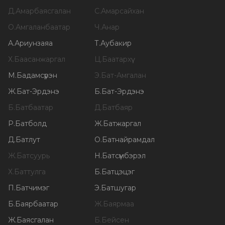
Д
.
Амарбаясгалан
С
.
Амарсайхан
О
.
Амгаланбаатар
Ч
.
Анар
А
.
Ариунзаяа
Т
.
Аубакир
Х
.
Баасанжаргал
Ц
.
Баатархүү
М
.
Бадамсүрэн
Э
.
Бат-Амгалан
Ж
.
Бат-Эрдэнэ
Б
.
Бат-Эрдэнэ
Б
.
Батбаатар
Д
.
Батбаяр
Р
.
Батболд
Ж
.
Батжаргал
Д
.
Батлут
О
.
Батнайрамдал
Ж
.
Батсуурь
Н
.
Батсүмбэрэл
Х
.
Баттулга
Б
.
Батцэцэг
П
.
Батчимэг
Э
.
Батшугар
Б
.
Баярбаатар
Ж
.
Баярмаа
Ж
.
Баясгалан
Б
.
Бейсен