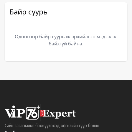
Байр суурь
Одоогоор байр суурь илэрхийлсэн мэдээлэл
байхгүй байна.
Сайн засаглалыг бэхжүүлэхэд хөгжлийн гүүр болно.