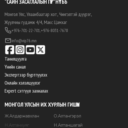
“САЙН ЗАСАГЛАЛЫН ГҮҮР” НҮТББ
Монгол Улс, Улаанбаатар хот, Чингэлтэй дүүрэг,
Жуулчны гудамж 4/4, Макс Цамхаг
+976-701-22-701,
+976-8031-7678
info@vip76.mn
Танилцуулга
Үнийн санал
Экспертээр бүртгүүлэх
Онлайн хэлэлцүүлэг
Expert сэтгүүл захиалах
МОНГОЛ УЛСЫН ИХ ХУРЛЫН ГИШҮҮН
Ж
.
Алдаржавхлан
О
.
Алтангэрэл
Н
.
Алтанхуяг
Н
.
Алтаншагай