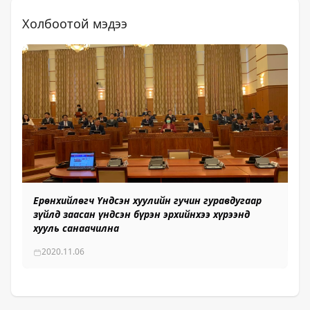
Холбоотой мэдээ
Ерөнхийлөгч Үндсэн хуулийн гучин гуравдугаар
Ер
зүйлд заасан үндсэн бүрэн эрхийнхээ хүрээнд
нэ
хууль санаачилна
2020.11.06