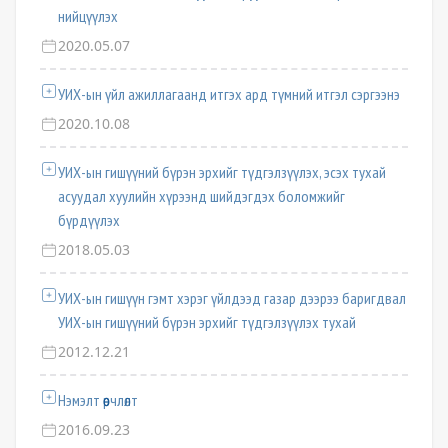
нийцүүлэх
2020.05.07
УИХ-ын үйл ажиллагаанд итгэх ард түмний итгэл сэргээнэ
2020.10.08
УИХ-ын гишүүний бүрэн эрхийг түдгэлзүүлэх, эсэх тухай
асуудал хуулийн хүрээнд шийдэгдэх боломжийг
бүрдүүлэх
2018.05.03
УИХ-ын гишүүн гэмт хэрэг үйлдээд газар дээрээ баригдвал
УИХ-ын гишүүний бүрэн эрхийг түдгэлзүүлэх тухай
2012.12.21
Нэмэлт өөрчлөлт
2016.09.23