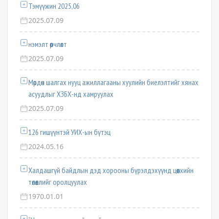
Тэмүүжин 2025,06
2025.07.09
нэмэлт өөрчлөлт
2025.07.09
Мөрдөн шалгах нууц ажиллагааны хуулийн биелэлтийг хянах
асуудлыг ХЗБХ-нд хамруулах
2025.07.09
126 гишүүнтэй УИХ-ын бүтэц
2024.05.16
Халдашгүй байдлын дэд хорооны бүрэлдэхүүнд цөөнхийн
төлөөллийг оролцуулах
1970.01.01