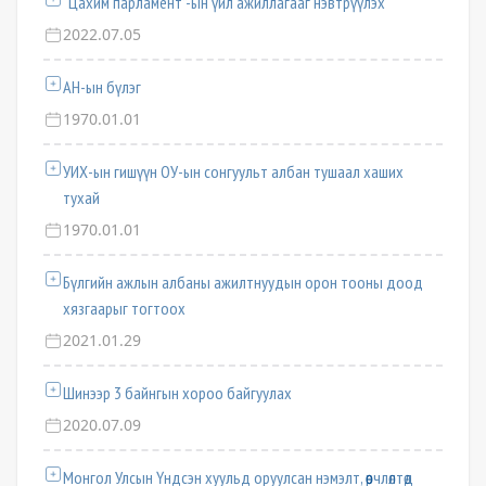
“Цахим парламент”-ын үйл ажиллагааг нэвтрүүлэх
2022.07.05
АН-ын бүлэг
1970.01.01
УИХ-ын гишүүн ОУ-ын сонгуульт албан тушаал хаших
тухай
1970.01.01
Бүлгийн ажлын албаны ажилтнуудын орон тооны доод
хязгаарыг тогтоох
2021.01.29
Шинээр 3 байнгын хороо байгуулах
2020.07.09
Монгол Улсын Үндсэн хуульд оруулсан нэмэлт, өөрчлөлтөд