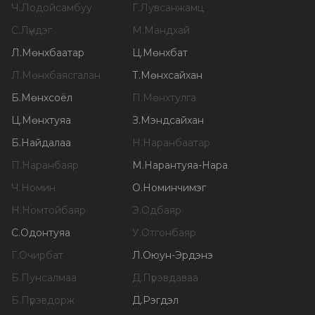
Ч
.
Лодойсамбуу
Г
.
Лувсанжамц
С
.
Лүндэг
М
.
Мандхай
Л
.
Мөнхбаатар
Ц
.
Мөнхбат
Л
.
Мөнхбаясгалан
Т
.
Мөнхсайхан
Б
.
Мөнхсоёл
П
.
Мөнхтулга
Ц
.
Мөнхтуяа
З
.
Мэндсайхан
Б
.
Найдалаа
Н
.
Наранбаатар
П
.
Наранбаяр
М
.
Нарантуяа-Нара
Ч
.
Номин
О
.
Номинчимэг
Н
.
Номтойбаяр
Э
.
Одбаяр
С
.
Одонтуяа
У
.
Отгонбаяр
Г
.
Очирбат
Л
.
Оюун-Эрдэнэ
Б
.
Пунсалмаа
Д
.
Пүрэвдаваа
Б
.
Пүрэвдорж
Д
.
Рэгдэл