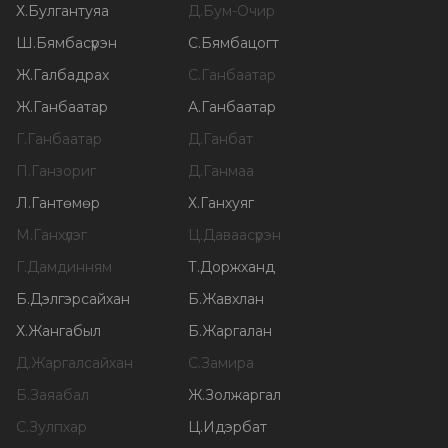
Х
.
Булгантуяа
Д
.
Бум-Очир
Ш
.
Бямбасүрэн
С
.
Бямбацогт
Ж
.
Галбадрах
С
.
Ганбаатар
Ж
.
Ганбаатар
А
.
Ганбаатар
Г
.
Ганбаатар
Д
.
Ганбат
П
.
Ганзориг
Д
.
Ганмаа
Л
.
Гантөмөр
Х
.
Ганхуяг
М
.
Ганхүлэг
Ц
.
Даваасүрэн
Г
.
Дамдинням
Т
.
Доржханд
Б
.
Дэлгэрсайхан
Б
.
Жавхлан
Х
.
Жангабыл
Б
.
Жаргалан
Д
.
Жаргалсайхан
С
.
Замира
Б
.
Заяабал
Ж
.
Золжаргал
С
.
Зулпхар
Ц
.
Идэрбат