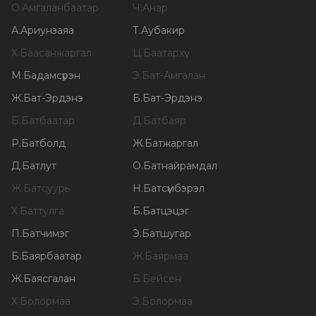
О
.
Амгаланбаатар
Ч
.
Анар
А
.
Ариунзаяа
Т
.
Аубакир
Х
.
Баасанжаргал
Ц
.
Баатархүү
М
.
Бадамсүрэн
Э
.
Бат-Амгалан
Ж
.
Бат-Эрдэнэ
Б
.
Бат-Эрдэнэ
Б
.
Батбаатар
Д
.
Батбаяр
Р
.
Батболд
Ж
.
Батжаргал
Д
.
Батлут
О
.
Батнайрамдал
Ж
.
Батсуурь
Н
.
Батсүмбэрэл
Х
.
Баттулга
Б
.
Батцэцэг
П
.
Батчимэг
Э
.
Батшугар
Б
.
Баярбаатар
Ж
.
Баярмаа
Ж
.
Баясгалан
Б
.
Бейсен
Х
.
Болормаа
Э
.
Болормаа