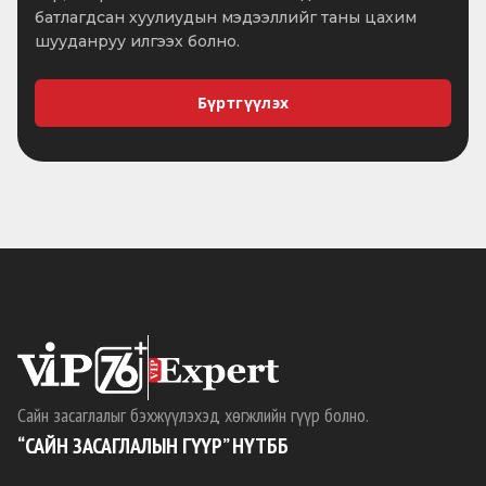
батлагдсан хуулиудын мэдээллийг таны цахим
шууданруу илгээх болно.
Бүртгүүлэх
Сайн засаглалыг бэхжүүлэхэд хөгжлийн гүүр болно.
“САЙН ЗАСАГЛАЛЫН ГҮҮР” НҮТББ