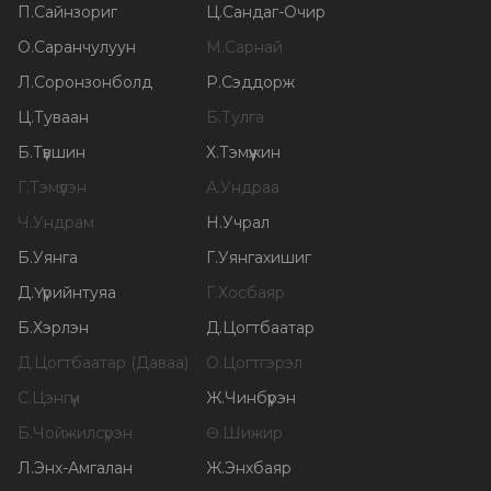
П
.
Сайнзориг
Ц
.
Сандаг-Очир
О
.
Саранчулуун
М
.
Сарнай
Л
.
Соронзонболд
Р
.
Сэддорж
Ц
.
Туваан
Б
.
Тулга
Б
.
Түвшин
Х
.
Тэмүүжин
Г
.
Тэмүүлэн
А
.
Ундраа
Ч
.
Ундрам
Н
.
Учрал
Б
.
Уянга
Г
.
Уянгахишиг
Д
.
Үүрийнтуяа
Г
.
Хосбаяр
Б
.
Хэрлэн
Д
.
Цогтбаатар
Д
.
Цогтбаатар (Даваа)
О
.
Цогтгэрэл
С
.
Цэнгүүн
Ж
.
Чинбүрэн
Б
.
Чойжилсүрэн
Ө
.
Шижир
Л
.
Энх-Амгалан
Ж
.
Энхбаяр