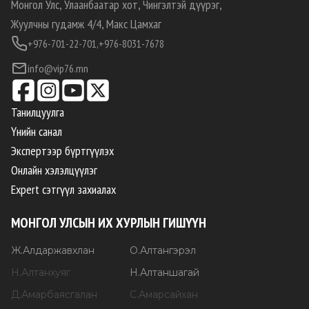
Монгол Улс, Улаанбаатар хот, Чингэлтэй дүүрэг,
Жуулчны гудамж 4/4, Макс Цамхаг
+976-701-22-701,
+976-8031-7678
info@vip76.mn
Танилцуулга
Үнийн санал
Экспертээр бүртгүүлэх
Онлайн хэлэлцүүлэг
Expert сэтгүүл захиалах
МОНГОЛ УЛСЫН ИХ ХУРЛЫН ГИШҮҮН
Ж
.
Алдаржавхлан
О
.
Алтангэрэл
Н
.
Алтанхуяг
Н
.
Алтаншагай
Д
.
Амарбаясгалан
С
.
Амарсайхан