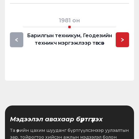
1981
он
Барилгын техникум, Геодезийн
Улсын г
<
>
техникч мэргэжлээр төгсөв
т
Мэдээлэл авахаар бүртгүүлэх
Та өөрийн цахим шууданг бүртгүүлсэнээр уулзалтын
зар, тойрогтоо хийсэн ажлын мэдээлэл болон