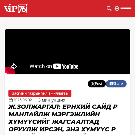
Post
Share
Засгийн газрын үйл ажиллагаа
3 мин унших
2025.06.02
•
Ж.ЗОЛЖАРГАЛ: ЕРӨНХИЙ САЙД ӨӨРӨӨ
МАНЛАЙЛЖ МЭРГЭЖЛИЙН
ХҮМҮҮСИЙГ ЖАГСААЛТАД
ОРУУЛЖ ИРСЭН, ЭНЭ ХҮМҮҮС ӨӨР