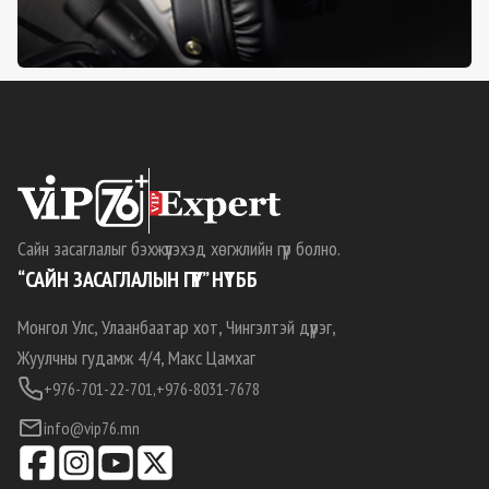
Сайн засаглалыг бэхжүүлэхэд хөгжлийн гүүр болно.
“САЙН ЗАСАГЛАЛЫН ГҮҮР” НҮТББ
Монгол Улс, Улаанбаатар хот, Чингэлтэй дүүрэг,
Жуулчны гудамж 4/4, Макс Цамхаг
+976-701-22-701,
+976-8031-7678
info@vip76.mn