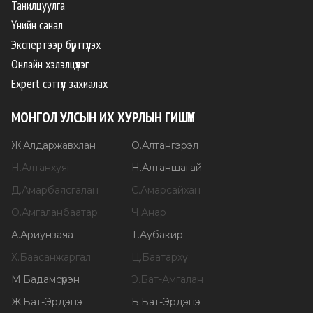
Танилцуулга
Үнийн санал
Экспертээр бүртгүүлэх
Онлайн хэлэлцүүлэг
Expert сэтгүүл захиалах
МОНГОЛ УЛСЫН ИХ ХУРЛЫН ГИШҮҮН
Ж
.
Алдаржавхлан
О
.
Алтангэрэл
Н
.
Алтанхуяг
Н
.
Алтаншагай
Д
.
Амарбаясгалан
С
.
Амарсайхан
О
.
Амгаланбаатар
Ч
.
Анар
А
.
Ариунзаяа
Т
.
Аубакир
Х
.
Баасанжаргал
Ц
.
Баатархүү
М
.
Бадамсүрэн
Э
.
Бат-Амгалан
Ж
.
Бат-Эрдэнэ
Б
.
Бат-Эрдэнэ