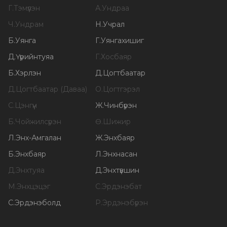
Г
.
Тэмүүлэн
А
.
Ундраа
Ч
.
Ундрам
Н
.
Учрал
Б
.
Уянга
Г
.
Уянгахишиг
Д
.
Үүрийнтуяа
Г
.
Хосбаяр
Б
.
Хэрлэн
Д
.
Цогтбаатар
Д
.
Цогтбаатар (Даваа)
О
.
Цогтгэрэл
С
.
Цэнгүүн
Ж
.
Чинбүрэн
Б
.
Чойжилсүрэн
Ө
.
Шижир
Л
.
Энх-Амгалан
Ж
.
Энхбаяр
Б
.
Энхбаяр
Л
.
Энхнасан
Д
.
Энхтуяа
Д
.
Энхтүвшин
М
.
Энхцэцэг
С
.
Эрдэнэбат
С
.
Эрдэнэболд
Р
.
Эрдэнэбүрэн