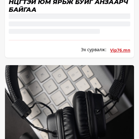
ӨНЦӨГТЭЙ ЮМ ЯРЬЖ БУЙГ АНЗААРЧ
БАЙГАА
Эх сурвалж:
Vip76.mn