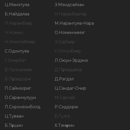
Ц
.
Мөнхтуяа
З
.
Мэндсайхан
Б
.
Найдалаа
Н
.
Наранбаатар
П
.
Наранбаяр
М
.
Нарантуяа-Нара
Ч
.
Номин
О
.
Номинчимэг
Н
.
Номтойбаяр
Э
.
Одбаяр
С
.
Одонтуяа
У
.
Отгонбаяр
Г
.
Очирбат
Л
.
Оюун-Эрдэнэ
Б
.
Пунсалмаа
Д
.
Пүрэвдаваа
Б
.
Пүрэвдорж
Д
.
Рэгдэл
П
.
Сайнзориг
Ц
.
Сандаг-Очир
О
.
Саранчулуун
М
.
Сарнай
Л
.
Соронзонболд
Р
.
Сэддорж
Ц
.
Туваан
Б
.
Тулга
Б
.
Түвшин
Х
.
Тэмүүжин