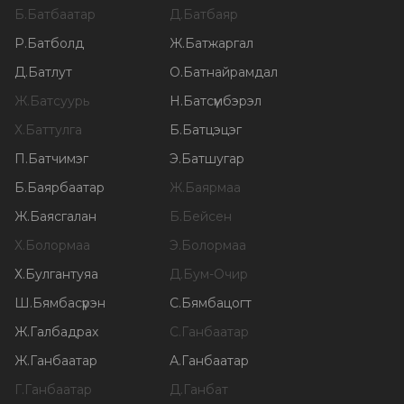
Б
.
Батбаатар
Д
.
Батбаяр
Р
.
Батболд
Ж
.
Батжаргал
Д
.
Батлут
О
.
Батнайрамдал
Ж
.
Батсуурь
Н
.
Батсүмбэрэл
Х
.
Баттулга
Б
.
Батцэцэг
П
.
Батчимэг
Э
.
Батшугар
Б
.
Баярбаатар
Ж
.
Баярмаа
Ж
.
Баясгалан
Б
.
Бейсен
Х
.
Болормаа
Э
.
Болормаа
Х
.
Булгантуяа
Д
.
Бум-Очир
Ш
.
Бямбасүрэн
С
.
Бямбацогт
Ж
.
Галбадрах
С
.
Ганбаатар
Ж
.
Ганбаатар
А
.
Ганбаатар
Г
.
Ганбаатар
Д
.
Ганбат