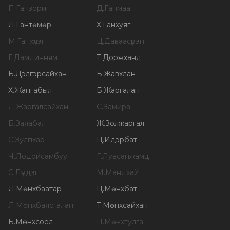
П
.
Ганзориг
Д
.
Ганмаа
Л
.
Гантөмөр
Х
.
Ганхуяг
М
.
Ганхүлэг
Ц
.
Даваасүрэн
Г
.
Дамдинням
Т
.
Доржханд
Б
.
Дэлгэрсайхан
Б
.
Жавхлан
Х
.
Жангабыл
Б
.
Жаргалан
Д
.
Жаргалсайхан
С
.
Замира
Б
.
Заяабал
Ж
.
Золжаргал
С
.
Зулпхар
Ц
.
Идэрбат
Ч
.
Лодойсамбуу
Г
.
Лувсанжамц
С
.
Лүндэг
М
.
Мандхай
Л
.
Мөнхбаатар
Ц
.
Мөнхбат
Л
.
Мөнхбаясгалан
Т
.
Мөнхсайхан
Б
.
Мөнхсоёл
П
.
Мөнхтулга