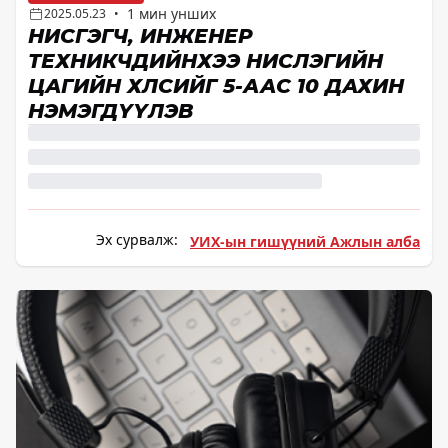
1 мин унших
2025.05.23
•
НИСГЭГЧ, ИНЖЕНЕР
ТЕХНИКЧДИЙНХЭЭ НИСЛЭГИЙН
ЦАГИЙН ХӨЛСИЙГ 5-ААС 10 ДАХИН
НЭМЭГДҮҮЛЭВ
Эх сурвалж:
УИХ-ын гишүүний Ажлын алба