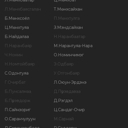
Л
.
Мөнхбаатар
Ц
.
Мөнхбат
Л
.
Мөнхбаясгалан
Т
.
Мөнхсайхан
Б
.
Мөнхсоёл
П
.
Мөнхтулга
Ц
.
Мөнхтуяа
З
.
Мэндсайхан
Б
.
Найдалаа
Н
.
Наранбаатар
П
.
Наранбаяр
М
.
Нарантуяа-Нара
Ч
.
Номин
О
.
Номинчимэг
Н
.
Номтойбаяр
Э
.
Одбаяр
С
.
Одонтуяа
У
.
Отгонбаяр
Г
.
Очирбат
Л
.
Оюун-Эрдэнэ
Б
.
Пунсалмаа
Д
.
Пүрэвдаваа
Б
.
Пүрэвдорж
Д
.
Рэгдэл
П
.
Сайнзориг
Ц
.
Сандаг-Очир
О
.
Саранчулуун
М
.
Сарнай