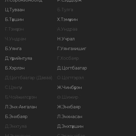
Л
.
Соронзонболд
Р
.
Сэддорж
Ц
.
Туваан
Б
.
Тулга
Б
.
Түвшин
Х
.
Тэмүүжин
Г
.
Тэмүүлэн
А
.
Ундраа
Ч
.
Ундрам
Н
.
Учрал
Б
.
Уянга
Г
.
Уянгахишиг
Д
.
Үүрийнтуяа
Г
.
Хосбаяр
Б
.
Хэрлэн
Д
.
Цогтбаатар
Д
.
Цогтбаатар (Даваа)
О
.
Цогтгэрэл
С
.
Цэнгүүн
Ж
.
Чинбүрэн
Б
.
Чойжилсүрэн
Ө
.
Шижир
Л
.
Энх-Амгалан
Ж
.
Энхбаяр
Б
.
Энхбаяр
Л
.
Энхнасан
Д
.
Энхтуяа
Д
.
Энхтүвшин