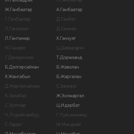
Ж
.
Галбадрах
С
.
Ганбаатар
Ж
.
Ганбаатар
А
.
Ганбаатар
Г
.
Ганбаатар
Д
.
Ганбат
П
.
Ганзориг
Д
.
Ганмаа
Л
.
Гантөмөр
Х
.
Ганхуяг
М
.
Ганхүлэг
Ц
.
Даваасүрэн
Г
.
Дамдинням
Т
.
Доржханд
Б
.
Дэлгэрсайхан
Б
.
Жавхлан
Х
.
Жангабыл
Б
.
Жаргалан
Д
.
Жаргалсайхан
С
.
Замира
Б
.
Заяабал
Ж
.
Золжаргал
С
.
Зулпхар
Ц
.
Идэрбат
Ч
.
Лодойсамбуу
Г
.
Лувсанжамц
С
.
Лүндэг
М
.
Мандхай