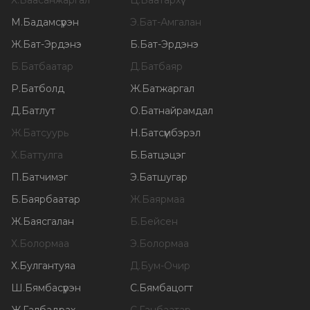
Х
.
Баасанжаргал
Ц
.
Баатархүү
М
.
Бадамсүрэн
Э
.
Бат-Амгалан
Ж
.
Бат-Эрдэнэ
Б
.
Бат-Эрдэнэ
Б
.
Батбаатар
Д
.
Батбаяр
Р
.
Батболд
Ж
.
Батжаргал
Д
.
Батлут
О
.
Батнайрамдал
Ж
.
Батсуурь
Н
.
Батсүмбэрэл
Х
.
Баттулга
Б
.
Батцэцэг
П
.
Батчимэг
Э
.
Батшугар
Б
.
Баярбаатар
Ж
.
Баярмаа
Ж
.
Баясгалан
Б
.
Бейсен
Х
.
Болормаа
Э
.
Болормаа
Х
.
Булгантуяа
Д
.
Бум-Очир
Ш
.
Бямбасүрэн
С
.
Бямбацогт