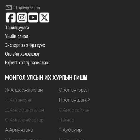
info@vip76.mn
Танилцуулга
Үнийн санал
Экспертээр бүртгүүлэх
Онлайн хэлэлцүүлэг
Expert сэтгүүл захиалах
МОНГОЛ УЛСЫН ИХ ХУРЛЫН ГИШҮҮН
Ж
.
Алдаржавхлан
О
.
Алтангэрэл
Н
.
Алтанхуяг
Н
.
Алтаншагай
Д
.
Амарбаясгалан
С
.
Амарсайхан
О
.
Амгаланбаатар
Ч
.
Анар
А
.
Ариунзаяа
Т
.
Аубакир