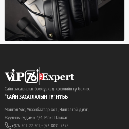
Сайн засаглалыг бэхжүүлэхэд хөгжлийн гүүр болно.
“САЙН ЗАСАГЛАЛЫН ГҮҮР” НҮТББ
Монгол Улс, Улаанбаатар хот, Чингэлтэй дүүрэг,
Жуулчны гудамж 4/4, Макс Цамхаг
+976-701-22-701,
+976-8031-7678