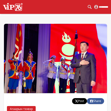
Post
Share
Агаарын тээвэр