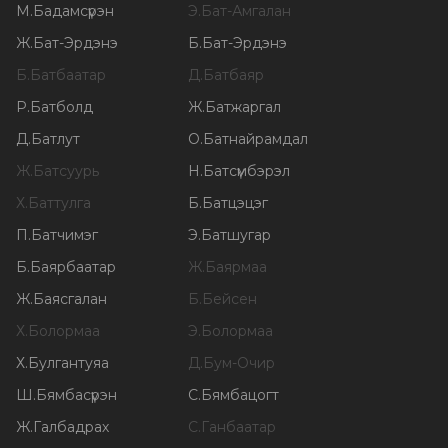
М
.
Бадамсүрэн
Э
.
Бат-Амгалан
Ж
.
Бат-Эрдэнэ
Б
.
Бат-Эрдэнэ
Б
.
Батбаатар
Д
.
Батбаяр
Р
.
Батболд
Ж
.
Батжаргал
Д
.
Батлут
О
.
Батнайрамдал
Ж
.
Батсуурь
Н
.
Батсүмбэрэл
Х
.
Баттулга
Б
.
Батцэцэг
П
.
Батчимэг
Э
.
Батшугар
Б
.
Баярбаатар
Ж
.
Баярмаа
Ж
.
Баясгалан
Б
.
Бейсен
Х
.
Болормаа
Э
.
Болормаа
Х
.
Булгантуяа
Д
.
Бум-Очир
Ш
.
Бямбасүрэн
С
.
Бямбацогт
Ж
.
Галбадрах
С
.
Ганбаатар