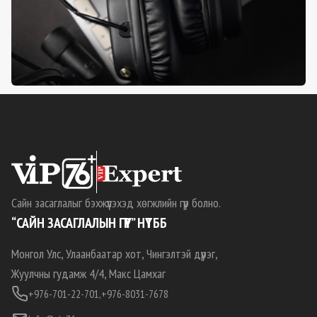
Сайн засаглалыг бэхжүүлэхэд хөгжлийн гүүр болно.
“САЙН ЗАСАГЛАЛЫН ГҮҮР” НҮТББ
Монгол Улс, Улаанбаатар хот, Чингэлтэй дүүрэг,
Жуулчны гудамж 4/4, Макс Цамхаг
+976-701-22-701,
+976-8031-7678