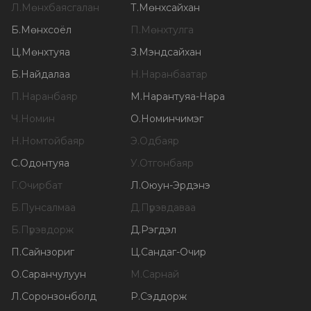
Л
.
Мөнхбаясгалан
Т
.
Мөнхсайхан
Б
.
Мөнхсоёл
П
.
Мөнхтулга
Ц
.
Мөнхтуяа
З
.
Мэндсайхан
Б
.
Найдалаа
Н
.
Наранбаатар
П
.
Наранбаяр
М
.
Нарантуяа-Нара
Ч
.
Номин
О
.
Номинчимэг
Н
.
Номтойбаяр
Э
.
Одбаяр
С
.
Одонтуяа
У
.
Отгонбаяр
Г
.
Очирбат
Л
.
Оюун-Эрдэнэ
Б
.
Пунсалмаа
Д
.
Пүрэвдаваа
Б
.
Пүрэвдорж
Д
.
Рэгдэл
П
.
Сайнзориг
Ц
.
Сандаг-Очир
О
.
Саранчулуун
М
.
Сарнай
Л
.
Соронзонболд
Р
.
Сэддорж