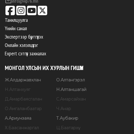
info@vip76.mn
Танилцуулга
Үнийн санал
Экспертээр бүртгүүлэх
Онлайн хэлэлцүүлэг
Expert сэтгүүл захиалах
МОНГОЛ УЛСЫН ИХ ХУРЛЫН ГИШҮҮН
Ж
.
Алдаржавхлан
О
.
Алтангэрэл
Н
.
Алтанхуяг
Н
.
Алтаншагай
Д
.
Амарбаясгалан
С
.
Амарсайхан
О
.
Амгаланбаатар
Ч
.
Анар
А
.
Ариунзаяа
Т
.
Аубакир
Х
.
Баасанжаргал
Ц
.
Баатархүү