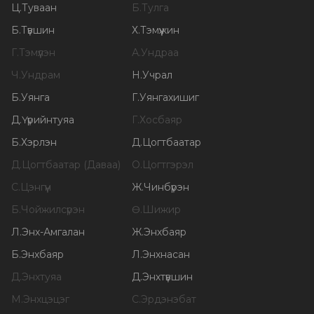
Ц
.
Туваан
Б
.
Тулга
Б
.
Түвшин
Х
.
Тэмүүжин
Г
.
Тэмүүлэн
А
.
Ундраа
Ч
.
Ундрам
Н
.
Учрал
Б
.
Уянга
Г
.
Уянгахишиг
Д
.
Үүрийнтуяа
Г
.
Хосбаяр
Б
.
Хэрлэн
Д
.
Цогтбаатар
Д
.
Цогтбаатар (Даваа)
О
.
Цогтгэрэл
С
.
Цэнгүүн
Ж
.
Чинбүрэн
Б
.
Чойжилсүрэн
Ө
.
Шижир
Л
.
Энх-Амгалан
Ж
.
Энхбаяр
Б
.
Энхбаяр
Л
.
Энхнасан
Д
.
Энхтуяа
Д
.
Энхтүвшин
М
.
Энхцэцэг
С
.
Эрдэнэбат