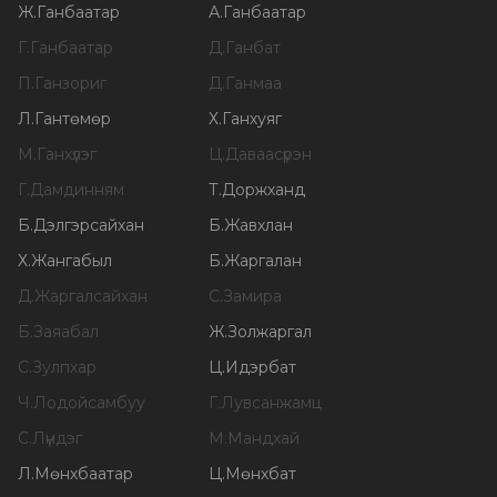
Ж
.
Ганбаатар
А
.
Ганбаатар
Г
.
Ганбаатар
Д
.
Ганбат
П
.
Ганзориг
Д
.
Ганмаа
Л
.
Гантөмөр
Х
.
Ганхуяг
М
.
Ганхүлэг
Ц
.
Даваасүрэн
Г
.
Дамдинням
Т
.
Доржханд
Б
.
Дэлгэрсайхан
Б
.
Жавхлан
Х
.
Жангабыл
Б
.
Жаргалан
Д
.
Жаргалсайхан
С
.
Замира
Б
.
Заяабал
Ж
.
Золжаргал
С
.
Зулпхар
Ц
.
Идэрбат
Ч
.
Лодойсамбуу
Г
.
Лувсанжамц
С
.
Лүндэг
М
.
Мандхай
Л
.
Мөнхбаатар
Ц
.
Мөнхбат