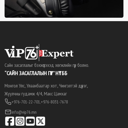
Сайн засаглалыг бэхжүүлэхэд хөгжлийн гүүр болно.
“САЙН ЗАСАГЛАЛЫН ГҮҮР” НҮТББ
Монгол Улс, Улаанбаатар хот, Чингэлтэй дүүрэг,
Жуулчны гудамж 4/4, Макс Цамхаг
+976-701-22-701,
+976-8031-7678
info@vip76.mn