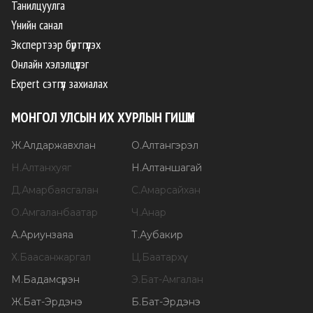
Танилцуулга
Үнийн санал
Экспертээр бүртгүүлэх
Онлайн хэлэлцүүлэг
Expert сэтгүүл захиалах
МОНГОЛ УЛСЫН ИХ ХУРЛЫН ГИШҮҮН
Ж
.
Алдаржавхлан
О
.
Алтангэрэл
Н
.
Алтанхуяг
Н
.
Алтаншагай
Д
.
Амарбаясгалан
С
.
Амарсайхан
О
.
Амгаланбаатар
Ч
.
Анар
А
.
Ариунзаяа
Т
.
Аубакир
Х
.
Баасанжаргал
Ц
.
Баатархүү
М
.
Бадамсүрэн
Э
.
Бат-Амгалан
Ж
.
Бат-Эрдэнэ
Б
.
Бат-Эрдэнэ