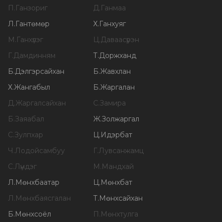
П
.
Ганзориг
Д
.
Ганмаа
Л
.
Гантөмөр
Х
.
Ганхуяг
М
.
Ганхүлэг
Ц
.
Даваасүрэн
Г
.
Дамдинням
Т
.
Доржханд
Б
.
Дэлгэрсайхан
Б
.
Жавхлан
Х
.
Жангабыл
Б
.
Жаргалан
Д
.
Жаргалсайхан
С
.
Замира
Б
.
Заяабал
Ж
.
Золжаргал
С
.
Зулпхар
Ц
.
Идэрбат
Ч
.
Лодойсамбуу
Г
.
Лувсанжамц
С
.
Лүндэг
М
.
Мандхай
Л
.
Мөнхбаатар
Ц
.
Мөнхбат
Л
.
Мөнхбаясгалан
Т
.
Мөнхсайхан
Б
.
Мөнхсоёл
П
.
Мөнхтулга