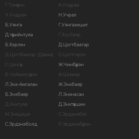
Г
.
Тэмүүлэн
А
.
Ундраа
Ч
.
Ундрам
Н
.
Учрал
Б
.
Уянга
Г
.
Уянгахишиг
Д
.
Үүрийнтуяа
Г
.
Хосбаяр
Б
.
Хэрлэн
Д
.
Цогтбаатар
Д
.
Цогтбаатар (Даваа)
О
.
Цогтгэрэл
С
.
Цэнгүүн
Ж
.
Чинбүрэн
Б
.
Чойжилсүрэн
Ө
.
Шижир
Л
.
Энх-Амгалан
Ж
.
Энхбаяр
Б
.
Энхбаяр
Л
.
Энхнасан
Д
.
Энхтуяа
Д
.
Энхтүвшин
М
.
Энхцэцэг
С
.
Эрдэнэбат
С
.
Эрдэнэболд
Р
.
Эрдэнэбүрэн