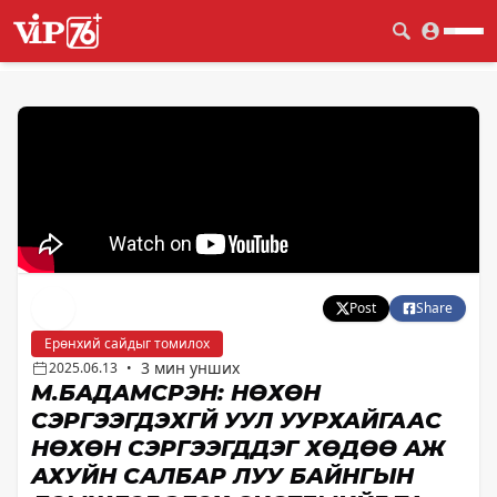
Post
Share
Ерөнхий сайдыг томилох
3 мин унших
2025.06.13
•
М.БАДАМСҮРЭН: НӨХӨН
СЭРГЭЭГДЭХГҮЙ УУЛ УУРХАЙГААС
НӨХӨН СЭРГЭЭГДДЭГ ХӨДӨӨ АЖ
АХУЙН САЛБАР ЛУУ БАЙНГЫН