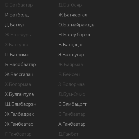
Б
.
Батбаатар
Д
.
Батбаяр
Р
.
Батболд
Ж
.
Батжаргал
Д
.
Батлут
О
.
Батнайрамдал
Ж
.
Батсуурь
Н
.
Батсүмбэрэл
Х
.
Баттулга
Б
.
Батцэцэг
П
.
Батчимэг
Э
.
Батшугар
Б
.
Баярбаатар
Ж
.
Баярмаа
Ж
.
Баясгалан
Б
.
Бейсен
Х
.
Болормаа
Э
.
Болормаа
Х
.
Булгантуяа
Д
.
Бум-Очир
Ш
.
Бямбасүрэн
С
.
Бямбацогт
Ж
.
Галбадрах
С
.
Ганбаатар
Ж
.
Ганбаатар
А
.
Ганбаатар
Г
.
Ганбаатар
Д
.
Ганбат