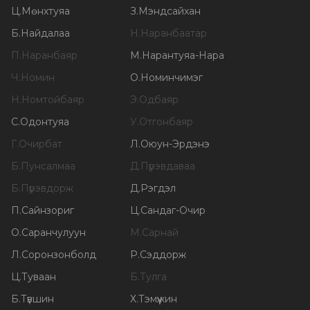
Ц
.
Мөнхтуяа
З
.
Мэндсайхан
Б
.
Найдалаа
Н
.
Наранбаатар
П
.
Наранбаяр
М
.
Нарантуяа-Нара
Ч
.
Номин
О
.
Номинчимэг
Н
.
Номтойбаяр
Э
.
Одбаяр
С
.
Одонтуяа
У
.
Отгонбаяр
Г
.
Очирбат
Л
.
Оюун-Эрдэнэ
Б
.
Пунсалмаа
Д
.
Пүрэвдаваа
Б
.
Пүрэвдорж
Д
.
Рэгдэл
П
.
Сайнзориг
Ц
.
Сандаг-Очир
О
.
Саранчулуун
М
.
Сарнай
Л
.
Соронзонболд
Р
.
Сэддорж
Ц
.
Туваан
Б
.
Тулга
Б
.
Түвшин
Х
.
Тэмүүжин