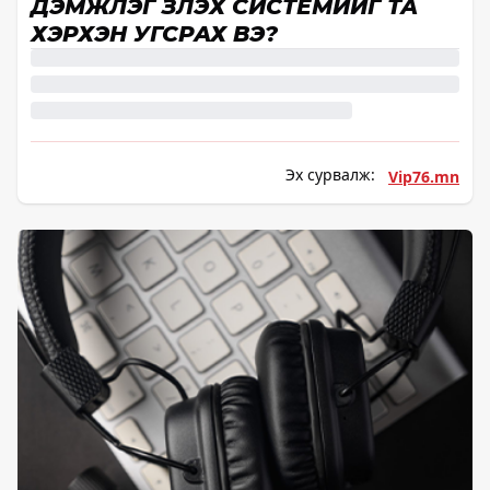
ДЭМЖЛЭГ ҮЗҮҮЛЭХ СИСТЕМИЙГ ТА
ХЭРХЭН УГСРАХ ВЭ?
Эх сурвалж:
Vip76.mn