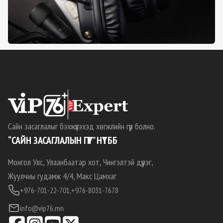
Сайн засаглалыг бэхжүүлэхэд хөгжлийн гүүр болно.
“САЙН ЗАСАГЛАЛЫН ГҮҮР” НҮТББ
Монгол Улс, Улаанбаатар хот, Чингэлтэй дүүрэг,
Жуулчны гудамж 4/4, Макс Цамхаг
+976-701-22-701,
+976-8031-7678
info@vip76.mn