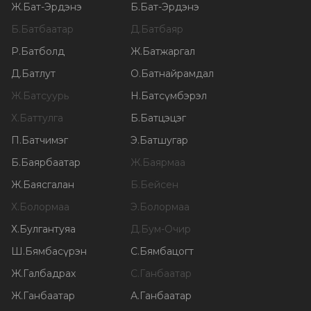
Ж
.
Бат-Эрдэнэ
Б
.
Бат-Эрдэнэ
Б
.
Батбаатар
Д
.
Батбаяр
Р
.
Батболд
Ж
.
Батжаргал
Д
.
Батлут
О
.
Батнайрамдал
Ж
.
Батсуурь
Н
.
Батсүмбэрэл
Х
.
Баттулга
Б
.
Батцэцэг
П
.
Батчимэг
Э
.
Батшугар
Б
.
Баярбаатар
Ж
.
Баярмаа
Ж
.
Баясгалан
Б
.
Бейсен
Х
.
Болормаа
Э
.
Болормаа
Х
.
Булгантуяа
Д
.
Бум-Очир
Ш
.
Бямбасүрэн
С
.
Бямбацогт
Ж
.
Галбадрах
С
.
Ганбаатар
Ж
.
Ганбаатар
А
.
Ганбаатар