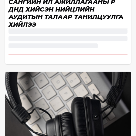
САНГИЙН ҮЙЛ АЖИЛЛАГААНЫ ҮР
ДҮНД ХИЙСЭН НИЙЦЛИЙН
АУДИТЫН ТАЛААР ТАНИЛЦУУЛГА
ХИЙЛЭЭ