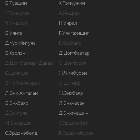
Б
.
Түвшин
Х
.
Тэмүүжин
Г
.
Тэмүүлэн
А
.
Ундраа
Ч
.
Ундрам
Н
.
Учрал
Б
.
Уянга
Г
.
Уянгахишиг
Д
.
Үүрийнтуяа
Г
.
Хосбаяр
Б
.
Хэрлэн
Д
.
Цогтбаатар
Д
.
Цогтбаатар (Даваа)
О
.
Цогтгэрэл
С
.
Цэнгүүн
Ж
.
Чинбүрэн
Б
.
Чойжилсүрэн
Ө
.
Шижир
Л
.
Энх-Амгалан
Ж
.
Энхбаяр
Б
.
Энхбаяр
Л
.
Энхнасан
Д
.
Энхтуяа
Д
.
Энхтүвшин
М
.
Энхцэцэг
С
.
Эрдэнэбат
С
.
Эрдэнэболд
Р
.
Эрдэнэбүрэн