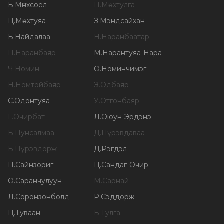
Б
.
Мөнхсоёл
П
.
Мөнхтулга
Ц
.
Мөнхтуяа
З
.
Мэндсайхан
Б
.
Найдалаа
Н
.
Наранбаатар
П
.
Наранбаяр
М
.
Нарантуяа-Нара
Ч
.
Номин
О
.
Номинчимэг
Н
.
Номтойбаяр
Э
.
Одбаяр
С
.
Одонтуяа
У
.
Отгонбаяр
Г
.
Очирбат
Л
.
Оюун-Эрдэнэ
Б
.
Пунсалмаа
Д
.
Пүрэвдаваа
Б
.
Пүрэвдорж
Д
.
Рэгдэл
П
.
Сайнзориг
Ц
.
Сандаг-Очир
О
.
Саранчулуун
М
.
Сарнай
Л
.
Соронзонболд
Р
.
Сэддорж
Ц
.
Туваан
Б
.
Тулга