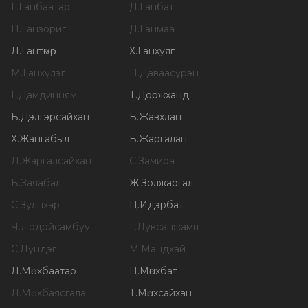
Г
.
Ганбаатар
Д
.
Ганбат
П
.
Ганзориг
Д
.
Ганмаа
Л
.
Гантөмөр
Х
.
Ганхуяг
М
.
Ганхүлэг
Ц
.
Даваасүрэн
Г
.
Дамдинням
Т
.
Доржханд
Б
.
Дэлгэрсайхан
Б
.
Жавхлан
Х
.
Жангабыл
Б
.
Жаргалан
Д
.
Жаргалсайхан
С
.
Замира
Б
.
Заяабал
Ж
.
Золжаргал
С
.
Зулпхар
Ц
.
Идэрбат
Ч
.
Лодойсамбуу
Г
.
Лувсанжамц
С
.
Лүндэг
М
.
Мандхай
Л
.
Мөнхбаатар
Ц
.
Мөнхбат
Л
.
Мөнхбаясгалан
Т
.
Мөнхсайхан