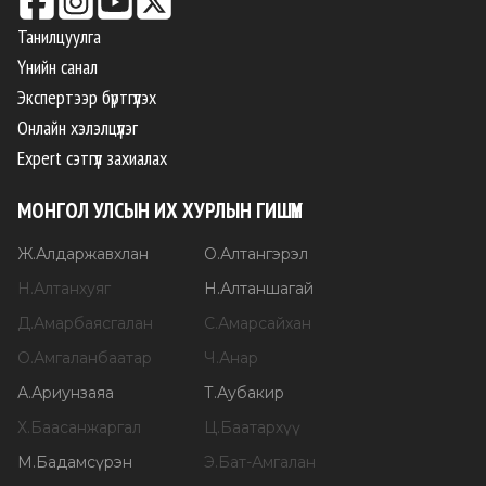
Танилцуулга
Үнийн санал
Экспертээр бүртгүүлэх
Онлайн хэлэлцүүлэг
Expert сэтгүүл захиалах
МОНГОЛ УЛСЫН ИХ ХУРЛЫН ГИШҮҮН
Ж
.
Алдаржавхлан
О
.
Алтангэрэл
Н
.
Алтанхуяг
Н
.
Алтаншагай
Д
.
Амарбаясгалан
С
.
Амарсайхан
О
.
Амгаланбаатар
Ч
.
Анар
А
.
Ариунзаяа
Т
.
Аубакир
Х
.
Баасанжаргал
Ц
.
Баатархүү
М
.
Бадамсүрэн
Э
.
Бат-Амгалан