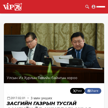
Улсын Их Хурлын Төсвийн байнгын хороо
Post
Share
3 мин унших
2017.02.01
•
ЗАСГИЙН ГАЗРЫН ТУСГАЙ