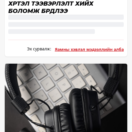
ХҮРТЭЛ ТЭЭВЭРЛЭЛТ ХИЙХ
БОЛОМЖ БҮРДЛЭЭ
Эх сурвалж:
Яамны хэвлэл мэдээллийн алба