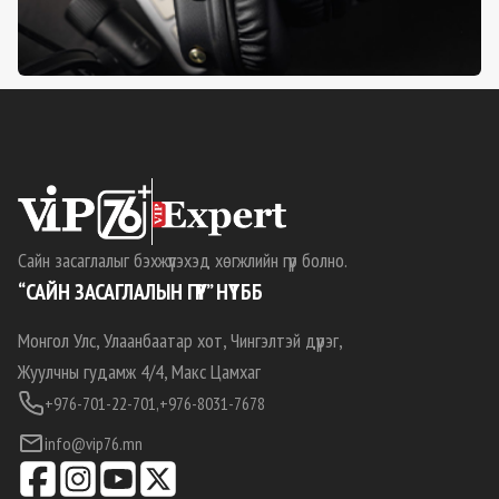
Сайн засаглалыг бэхжүүлэхэд хөгжлийн гүүр болно.
“САЙН ЗАСАГЛАЛЫН ГҮҮР” НҮТББ
Монгол Улс, Улаанбаатар хот, Чингэлтэй дүүрэг,
Жуулчны гудамж 4/4, Макс Цамхаг
+976-701-22-701,
+976-8031-7678
info@vip76.mn