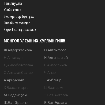
Танилцуулга
Үнийн санал
Экспертээр бүртгүүлэх
Онлайн хэлэлцүүлэг
Expert сэтгүүл захиалах
МОНГОЛ УЛСЫН ИХ ХУРЛЫН ГИШҮҮН
Ж
.
Алдаржавхлан
О
.
Алтангэрэл
Н
.
Алтанхуяг
Н
.
Алтаншагай
Д
.
Амарбаясгалан
С
.
Амарсайхан
О
.
Амгаланбаатар
Ч
.
Анар
А
.
Ариунзаяа
Т
.
Аубакир
Х
.
Баасанжаргал
Ц
.
Баатархүү
М
.
Бадамсүрэн
Э
.
Бат-Амгалан
Ж
.
Бат-Эрдэнэ
Б
.
Бат-Эрдэнэ