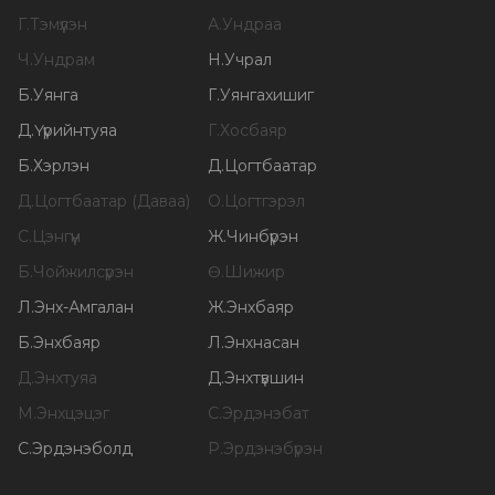
Г
.
Тэмүүлэн
А
.
Ундраа
Ч
.
Ундрам
Н
.
Учрал
Б
.
Уянга
Г
.
Уянгахишиг
Д
.
Үүрийнтуяа
Г
.
Хосбаяр
Б
.
Хэрлэн
Д
.
Цогтбаатар
Д
.
Цогтбаатар (Даваа)
О
.
Цогтгэрэл
С
.
Цэнгүүн
Ж
.
Чинбүрэн
Б
.
Чойжилсүрэн
Ө
.
Шижир
Л
.
Энх-Амгалан
Ж
.
Энхбаяр
Б
.
Энхбаяр
Л
.
Энхнасан
Д
.
Энхтуяа
Д
.
Энхтүвшин
М
.
Энхцэцэг
С
.
Эрдэнэбат
С
.
Эрдэнэболд
Р
.
Эрдэнэбүрэн