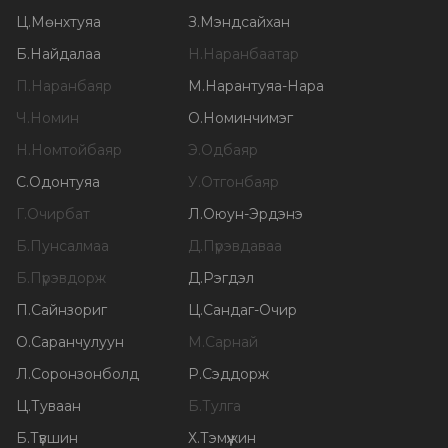
Ц
.
Мөнхтуяа
З
.
Мэндсайхан
Б
.
Найдалаа
Н
.
Наранбаатар
П
.
Наранбаяр
М
.
Нарантуяа-Нара
Ч
.
Номин
О
.
Номинчимэг
Н
.
Номтойбаяр
Э
.
Одбаяр
С
.
Одонтуяа
У
.
Отгонбаяр
Г
.
Очирбат
Л
.
Оюун-Эрдэнэ
Б
.
Пунсалмаа
Д
.
Пүрэвдаваа
Б
.
Пүрэвдорж
Д
.
Рэгдэл
П
.
Сайнзориг
Ц
.
Сандаг-Очир
О
.
Саранчулуун
М
.
Сарнай
Л
.
Соронзонболд
Р
.
Сэддорж
Ц
.
Туваан
Б
.
Тулга
Б
.
Түвшин
Х
.
Тэмүүжин