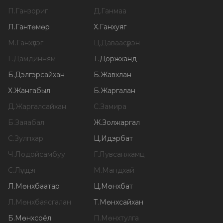
П
.
Ганзориг
Д
.
Ганмаа
Л
.
Гантөмөр
Х
.
Ганхуяг
М
.
Ганхүлэг
Ц
.
Даваасүрэн
Г
.
Дамдинням
Т
.
Доржханд
Б
.
Дэлгэрсайхан
Б
.
Жавхлан
Х
.
Жангабыл
Б
.
Жаргалан
Д
.
Жаргалсайхан
С
.
Замира
Б
.
Заяабал
Ж
.
Золжаргал
С
.
Зулпхар
Ц
.
Идэрбат
Ч
.
Лодойсамбуу
Г
.
Лувсанжамц
С
.
Лүндэг
М
.
Мандхай
Л
.
Мөнхбаатар
Ц
.
Мөнхбат
Л
.
Мөнхбаясгалан
Т
.
Мөнхсайхан
Б
.
Мөнхсоёл
П
.
Мөнхтулга