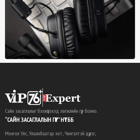
Сайн засаглалыг бэхжүүлэхэд хөгжлийн гүүр болно.
“САЙН ЗАСАГЛАЛЫН ГҮҮР” НҮТББ
Монгол Улс, Улаанбаатар хот, Чингэлтэй дүүрэг,