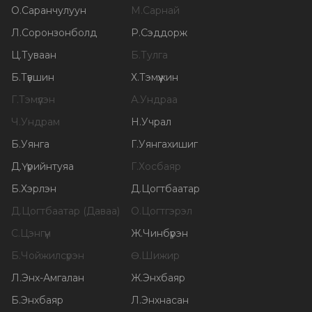
О
.
Саранчулуун
М
.
Сарнай
Л
.
Соронзонболд
Р
.
Сэддорж
Ц
.
Туваан
Б
.
Тулга
Б
.
Түвшин
Х
.
Тэмүүжин
Г
.
Тэмүүлэн
А
.
Ундраа
Ч
.
Ундрам
Н
.
Учрал
Б
.
Уянга
Г
.
Уянгахишиг
Д
.
Үүрийнтуяа
Г
.
Хосбаяр
Б
.
Хэрлэн
Д
.
Цогтбаатар
Д
.
Цогтбаатар (Даваа)
О
.
Цогтгэрэл
С
.
Цэнгүүн
Ж
.
Чинбүрэн
Б
.
Чойжилсүрэн
Ө
.
Шижир
Л
.
Энх-Амгалан
Ж
.
Энхбаяр
Б
.
Энхбаяр
Л
.
Энхнасан