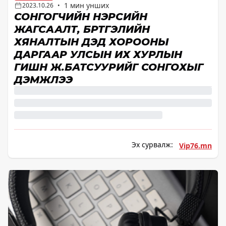
1 мин унших
2023.10.26
•
СОНГОГЧИЙН НЭРСИЙН
ЖАГСААЛТ, БҮРТГЭЛИЙН
ХЯНАЛТЫН ДЭД ХОРООНЫ
ДАРГААР УЛСЫН ИХ ХУРЛЫН
ГИШҮҮН Ж.БАТСУУРИЙГ СОНГОХЫГ
ДЭМЖЛЭЭ
Эх сурвалж:
Vip76.mn