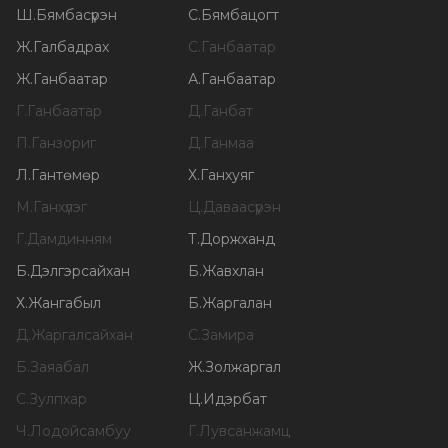
Ш
.
Бямбасүрэн
С
.
Бямбацогт
Ж
.
Галбадрах
С
.
Ганбаатар
Ж
.
Ганбаатар
А
.
Ганбаатар
Г
.
Ганбаатар
Д
.
Ганбат
П
.
Ганзориг
Д
.
Ганмаа
Л
.
Гантөмөр
Х
.
Ганхуяг
М
.
Ганхүлэг
Ц
.
Даваасүрэн
Г
.
Дамдинням
Т
.
Доржханд
Б
.
Дэлгэрсайхан
Б
.
Жавхлан
Х
.
Жангабыл
Б
.
Жаргалан
Д
.
Жаргалсайхан
С
.
Замира
Б
.
Заяабал
Ж
.
Золжаргал
С
.
Зулпхар
Ц
.
Идэрбат
Ч
.
Лодойсамбуу
Г
.
Лувсанжамц