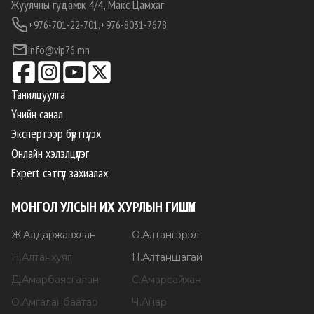
Жуулчны гудамж 4/4, Макс Цамхаг
+976-701-22-701,
+976-8031-7678
info@vip76.mn
Танилцуулга
Үнийн санал
Экспертээр бүртгүүлэх
Онлайн хэлэлцүүлэг
Expert сэтгүүл захиалах
МОНГОЛ УЛСЫН ИХ ХУРЛЫН ГИШҮҮН
Ж
.
Алдаржавхлан
О
.
Алтангэрэл
Н
.
Алтанхуяг
Н
.
Алтаншагай
Д
.
Амарбаясгалан
С
.
Амарсайхан
О
.
Амгаланбаатар
Ч
.
Анар