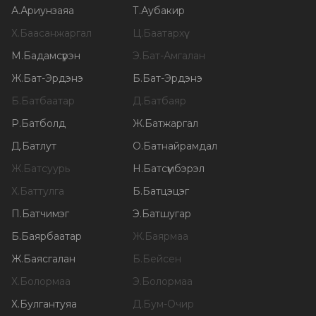
А
.
Ариунзаяа
Т
.
Аубакир
Х
.
Баасанжаргал
Ц
.
Баатархүү
М
.
Бадамсүрэн
Э
.
Бат-Амгалан
Ж
.
Бат-Эрдэнэ
Б
.
Бат-Эрдэнэ
Б
.
Батбаатар
Д
.
Батбаяр
Р
.
Батболд
Ж
.
Батжаргал
Д
.
Батлут
О
.
Батнайрамдал
Ж
.
Батсуурь
Н
.
Батсүмбэрэл
Х
.
Баттулга
Б
.
Батцэцэг
П
.
Батчимэг
Э
.
Батшугар
Б
.
Баярбаатар
Ж
.
Баярмаа
Ж
.
Баясгалан
Б
.
Бейсен
Х
.
Болормаа
Э
.
Болормаа
Х
.
Булгантуяа
Д
.
Бум-Очир