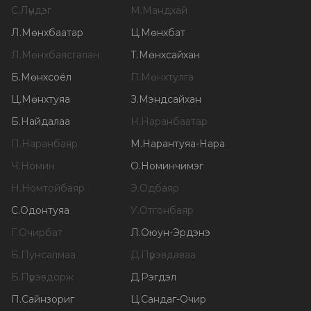
С
.
Лүндэг
М
.
Мандхай
Л
.
Мөнхбаатар
Ц
.
Мөнхбат
Л
.
Мөнхбаясгалан
Т
.
Мөнхсайхан
Б
.
Мөнхсоёл
П
.
Мөнхтулга
Ц
.
Мөнхтуяа
З
.
Мэндсайхан
Б
.
Найдалаа
Н
.
Наранбаатар
П
.
Наранбаяр
М
.
Нарантуяа-Нара
Ч
.
Номин
О
.
Номинчимэг
Н
.
Номтойбаяр
Э
.
Одбаяр
С
.
Одонтуяа
У
.
Отгонбаяр
Г
.
Очирбат
Л
.
Оюун-Эрдэнэ
Б
.
Пунсалмаа
Д
.
Пүрэвдаваа
Б
.
Пүрэвдорж
Д
.
Рэгдэл
П
.
Сайнзориг
Ц
.
Сандаг-Очир