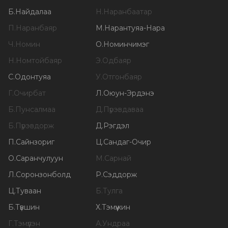
Б
.
Найдалаа
Н
.
Наранбаатар
П
.
Наранбаяр
М
.
Нарантуяа-Нара
Ч
.
Номин
О
.
Номинчимэг
Н
.
Номтойбаяр
Э
.
Одбаяр
С
.
Одонтуяа
У
.
Отгонбаяр
Г
.
Очирбат
Л
.
Оюун-Эрдэнэ
Б
.
Пунсалмаа
Д
.
Пүрэвдаваа
Б
.
Пүрэвдорж
Д
.
Рэгдэл
П
.
Сайнзориг
Ц
.
Сандаг-Очир
О
.
Саранчулуун
М
.
Сарнай
Л
.
Соронзонболд
Р
.
Сэддорж
Ц
.
Туваан
Б
.
Тулга
Б
.
Түвшин
Х
.
Тэмүүжин
Г
.
Тэмүүлэн
А
.
Ундраа