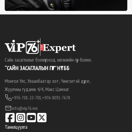
Сайн засаглалыг бэхжүүлэхэд хөгжлийн гүүр болно.
“САЙН ЗАСАГЛАЛЫН ГҮҮР” НҮТББ
Монгол Улс, Улаанбаатар хот, Чингэлтэй дүүрэг,
Жуулчны гудамж 4/4, Макс Цамхаг
+976-701-22-701,
+976-8031-7678
info@vip76.mn
Танилцуулга