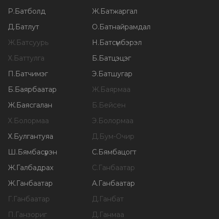
Р
.
Батболд
Ж
.
Батжаргал
Д
.
Батлут
О
.
Батнайрамдал
Ж
.
Батсуурь
Н
.
Батсүмбэрэл
Х
.
Баттулга
Б
.
Батцэцэг
П
.
Батчимэг
Э
.
Батшугар
Б
.
Баярбаатар
Ж
.
Баярмаа
Ж
.
Баясгалан
Б
.
Бейсен
Х
.
Болормаа
Э
.
Болормаа
Х
.
Булгантуяа
Д
.
Бум-Очир
Ш
.
Бямбасүрэн
С
.
Бямбацогт
Ж
.
Галбадрах
С
.
Ганбаатар
Ж
.
Ганбаатар
А
.
Ганбаатар
Г
.
Ганбаатар
Д
.
Ганбат
П
.
Ганзориг
Д
.
Ганмаа