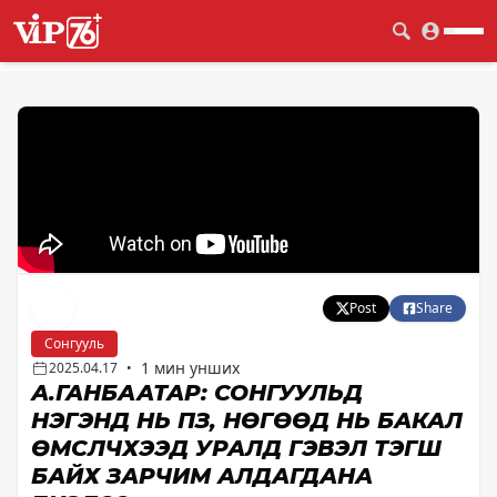
Post
Share
Сонгууль
1 мин унших
2025.04.17
•
А.ГАНБААТАР: СОНГУУЛЬД
НЭГЭНД НЬ ПҮҮЗ, НӨГӨӨД НЬ БАКАЛ
ӨМСҮҮЛЧХЭЭД УРАЛД ГЭВЭЛ ТЭГШ
БАЙХ ЗАРЧИМ АЛДАГДАНА