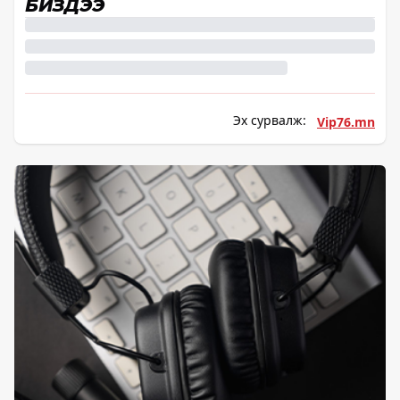
БИЗДЭЭ
Эх сурвалж:
Vip76.mn