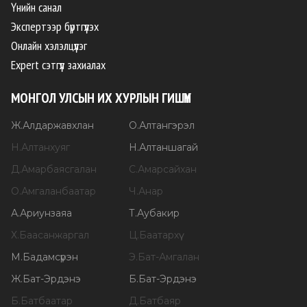
Үнийн санал
Экспертээр бүртгүүлэх
Онлайн хэлэлцүүлэг
Expert сэтгүүл захиалах
МОНГОЛ УЛСЫН ИХ ХУРЛЫН ГИШҮҮН
Ж
.
Алдаржавхлан
О
.
Алтангэрэл
Н
.
Алтанхуяг
Н
.
Алтаншагай
Д
.
Амарбаясгалан
С
.
Амарсайхан
О
.
Амгаланбаатар
Ч
.
Анар
А
.
Ариунзаяа
Т
.
Аубакир
Х
.
Баасанжаргал
Ц
.
Баатархүү
М
.
Бадамсүрэн
Э
.
Бат-Амгалан
Ж
.
Бат-Эрдэнэ
Б
.
Бат-Эрдэнэ
Б
.
Батбаатар
Д
.
Батбаяр