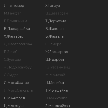
Л
.
Гантөмөр
Х
.
Ганхуяг
М
.
Ганхүлэг
Ц
.
Даваасүрэн
Г
.
Дамдинням
Т
.
Доржханд
Б
.
Дэлгэрсайхан
Б
.
Жавхлан
Х
.
Жангабыл
Б
.
Жаргалан
Д
.
Жаргалсайхан
С
.
Замира
Б
.
Заяабал
Ж
.
Золжаргал
С
.
Зулпхар
Ц
.
Идэрбат
Ч
.
Лодойсамбуу
Г
.
Лувсанжамц
С
.
Лүндэг
М
.
Мандхай
Л
.
Мөнхбаатар
Ц
.
Мөнхбат
Л
.
Мөнхбаясгалан
Т
.
Мөнхсайхан
Б
.
Мөнхсоёл
П
.
Мөнхтулга
Ц
.
Мөнхтуяа
З
.
Мэндсайхан