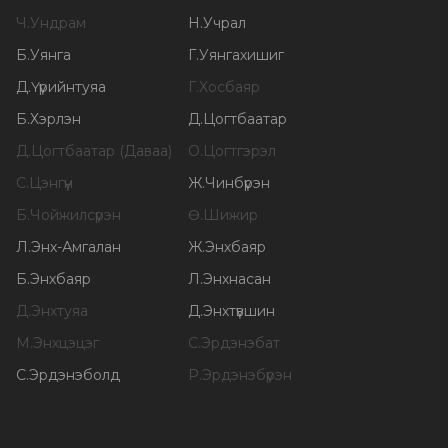
Ч
.
Ундрам
Н
.
Учрал
Б
.
Уянга
Г
.
Уянгахишиг
Д
.
Үүрийнтуяа
Г
.
Хосбаяр
Б
.
Хэрлэн
Д
.
Цогтбаатар
Д
.
Цогтбаатар (Даваа)
О
.
Цогтгэрэл
С
.
Цэнгүүн
Ж
.
Чинбүрэн
Б
.
Чойжилсүрэн
Ө
.
Шижир
Л
.
Энх-Амгалан
Ж
.
Энхбаяр
Б
.
Энхбаяр
Л
.
Энхнасан
Д
.
Энхтуяа
Д
.
Энхтүвшин
М
.
Энхцэцэг
С
.
Эрдэнэбат
С
.
Эрдэнэболд
Р
.
Эрдэнэбүрэн