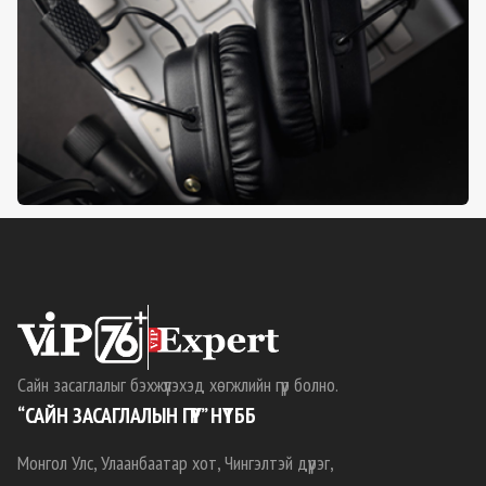
Сайн засаглалыг бэхжүүлэхэд хөгжлийн гүүр болно.
“САЙН ЗАСАГЛАЛЫН ГҮҮР” НҮТББ
Монгол Улс, Улаанбаатар хот, Чингэлтэй дүүрэг,