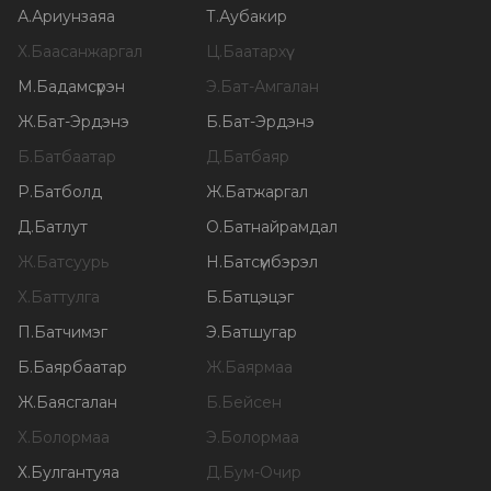
А
.
Ариунзаяа
Т
.
Аубакир
Х
.
Баасанжаргал
Ц
.
Баатархүү
М
.
Бадамсүрэн
Э
.
Бат-Амгалан
Ж
.
Бат-Эрдэнэ
Б
.
Бат-Эрдэнэ
Б
.
Батбаатар
Д
.
Батбаяр
Р
.
Батболд
Ж
.
Батжаргал
Д
.
Батлут
О
.
Батнайрамдал
Ж
.
Батсуурь
Н
.
Батсүмбэрэл
Х
.
Баттулга
Б
.
Батцэцэг
П
.
Батчимэг
Э
.
Батшугар
Б
.
Баярбаатар
Ж
.
Баярмаа
Ж
.
Баясгалан
Б
.
Бейсен
Х
.
Болормаа
Э
.
Болормаа
Х
.
Булгантуяа
Д
.
Бум-Очир