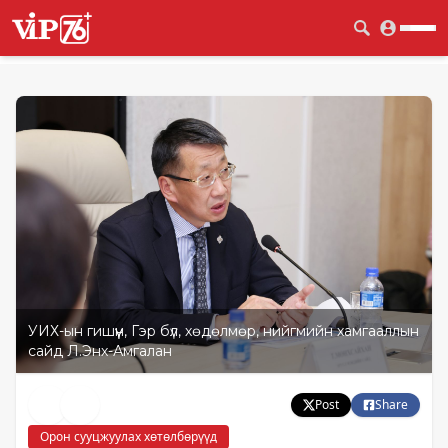
УИХ-ын гишүүн, Гэр бүл, хөдөлмөр, нийгмийн хамгааллын
сайд Л.Энх-Амгалан
Post
Share
Орон сууцжуулах хөтөлбөрүүд