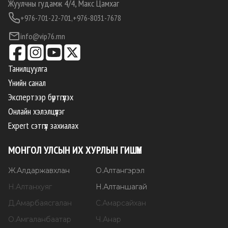
Жуулчны гудамж 4/4, Макс Цамхаг
+976-701-22-701,
+976-8031-7678
info@vip76.mn
Танилцуулга
Үнийн санал
Экспертээр бүртгүүлэх
Онлайн хэлэлцүүлэг
Expert сэтгүүл захиалах
МОНГОЛ УЛСЫН ИХ ХУРЛЫН ГИШҮҮН
Ж
.
Алдаржавхлан
О
.
Алтангэрэл
Н
.
Алтанхуяг
Н
.
Алтаншагай
Д
.
Амарбаясгалан
С
.
Амарсайхан
О
.
Амгаланбаатар
Ч
.
Анар