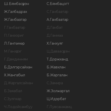
Ш
.
Бямбасүрэн
С
.
Бямбацогт
Ж
.
Галбадрах
С
.
Ганбаатар
Ж
.
Ганбаатар
А
.
Ганбаатар
Г
.
Ганбаатар
Д
.
Ганбат
П
.
Ганзориг
Д
.
Ганмаа
Л
.
Гантөмөр
Х
.
Ганхуяг
М
.
Ганхүлэг
Ц
.
Даваасүрэн
Г
.
Дамдинням
Т
.
Доржханд
Б
.
Дэлгэрсайхан
Б
.
Жавхлан
Х
.
Жангабыл
Б
.
Жаргалан
Д
.
Жаргалсайхан
С
.
Замира
Б
.
Заяабал
Ж
.
Золжаргал
С
.
Зулпхар
Ц
.
Идэрбат
Ч
.
Лодойсамбуу
Г
.
Лувсанжамц