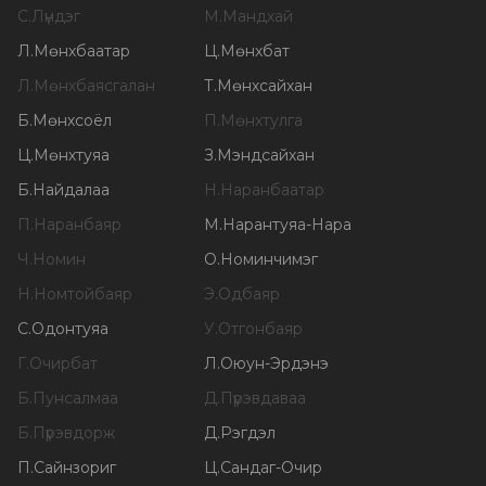
С
.
Лүндэг
М
.
Мандхай
Л
.
Мөнхбаатар
Ц
.
Мөнхбат
Л
.
Мөнхбаясгалан
Т
.
Мөнхсайхан
Б
.
Мөнхсоёл
П
.
Мөнхтулга
Ц
.
Мөнхтуяа
З
.
Мэндсайхан
Б
.
Найдалаа
Н
.
Наранбаатар
П
.
Наранбаяр
М
.
Нарантуяа-Нара
Ч
.
Номин
О
.
Номинчимэг
Н
.
Номтойбаяр
Э
.
Одбаяр
С
.
Одонтуяа
У
.
Отгонбаяр
Г
.
Очирбат
Л
.
Оюун-Эрдэнэ
Б
.
Пунсалмаа
Д
.
Пүрэвдаваа
Б
.
Пүрэвдорж
Д
.
Рэгдэл
П
.
Сайнзориг
Ц
.
Сандаг-Очир