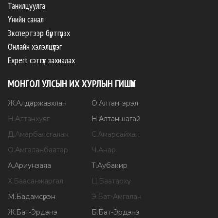
Танилцуулга
Үнийн санал
Экспертээр бүртгүүлэх
Онлайн хэлэлцүүлэг
Expert сэтгүүл захиалах
МОНГОЛ УЛСЫН ИХ ХУРЛЫН ГИШҮҮН
Ж
.
Алдаржавхлан
О
.
Алтангэрэл
Н
.
Алтанхуяг
Н
.
Алтаншагай
Д
.
Амарбаясгалан
С
.
Амарсайхан
О
.
Амгаланбаатар
Ч
.
Анар
А
.
Ариунзаяа
Т
.
Аубакир
Х
.
Баасанжаргал
Ц
.
Баатархүү
М
.
Бадамсүрэн
Э
.
Бат-Амгалан
Ж
.
Бат-Эрдэнэ
Б
.
Бат-Эрдэнэ