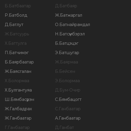
Б
.
Батбаатар
Д
.
Батбаяр
Р
.
Батболд
Ж
.
Батжаргал
Д
.
Батлут
О
.
Батнайрамдал
Ж
.
Батсуурь
Н
.
Батсүмбэрэл
Х
.
Баттулга
Б
.
Батцэцэг
П
.
Батчимэг
Э
.
Батшугар
Б
.
Баярбаатар
Ж
.
Баярмаа
Ж
.
Баясгалан
Б
.
Бейсен
Х
.
Болормаа
Э
.
Болормаа
Х
.
Булгантуяа
Д
.
Бум-Очир
Ш
.
Бямбасүрэн
С
.
Бямбацогт
Ж
.
Галбадрах
С
.
Ганбаатар
Ж
.
Ганбаатар
А
.
Ганбаатар
Г
.
Ганбаатар
Д
.
Ганбат