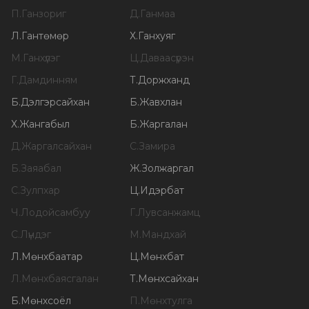
П
.
Ганзориг
Д
.
Ганмаа
Л
.
Гантөмөр
Х
.
Ганхуяг
М
.
Ганхүлэг
Ц
.
Даваасүрэн
Г
.
Дамдинням
Т
.
Доржханд
Б
.
Дэлгэрсайхан
Б
.
Жавхлан
Х
.
Жангабыл
Б
.
Жаргалан
Д
.
Жаргалсайхан
С
.
Замира
Б
.
Заяабал
Ж
.
Золжаргал
С
.
Зулпхар
Ц
.
Идэрбат
Ч
.
Лодойсамбуу
Г
.
Лувсанжамц
С
.
Лүндэг
М
.
Мандхай
Л
.
Мөнхбаатар
Ц
.
Мөнхбат
Л
.
Мөнхбаясгалан
Т
.
Мөнхсайхан
Б
.
Мөнхсоёл
П
.
Мөнхтулга