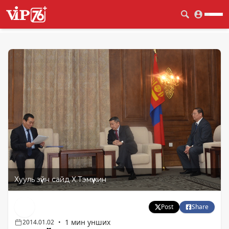
Хууль зүйн сайд Х.Тэмүүжин
Post
Share
1 мин унших
2014.01.02
•