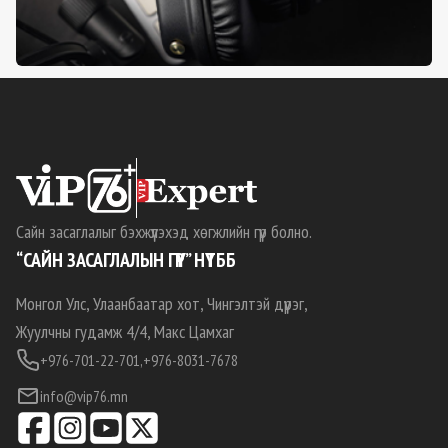
Сайн засаглалыг бэхжүүлэхэд хөгжлийн гүүр болно.
“САЙН ЗАСАГЛАЛЫН ГҮҮР” НҮТББ
Монгол Улс, Улаанбаатар хот, Чингэлтэй дүүрэг,
Жуулчны гудамж 4/4, Макс Цамхаг
+976-701-22-701,
+976-8031-7678
info@vip76.mn