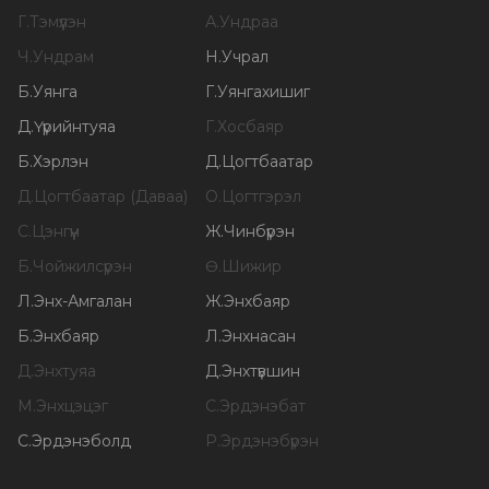
Г
.
Тэмүүлэн
А
.
Ундраа
Ч
.
Ундрам
Н
.
Учрал
Б
.
Уянга
Г
.
Уянгахишиг
Д
.
Үүрийнтуяа
Г
.
Хосбаяр
Б
.
Хэрлэн
Д
.
Цогтбаатар
Д
.
Цогтбаатар (Даваа)
О
.
Цогтгэрэл
С
.
Цэнгүүн
Ж
.
Чинбүрэн
Б
.
Чойжилсүрэн
Ө
.
Шижир
Л
.
Энх-Амгалан
Ж
.
Энхбаяр
Б
.
Энхбаяр
Л
.
Энхнасан
Д
.
Энхтуяа
Д
.
Энхтүвшин
М
.
Энхцэцэг
С
.
Эрдэнэбат
С
.
Эрдэнэболд
Р
.
Эрдэнэбүрэн