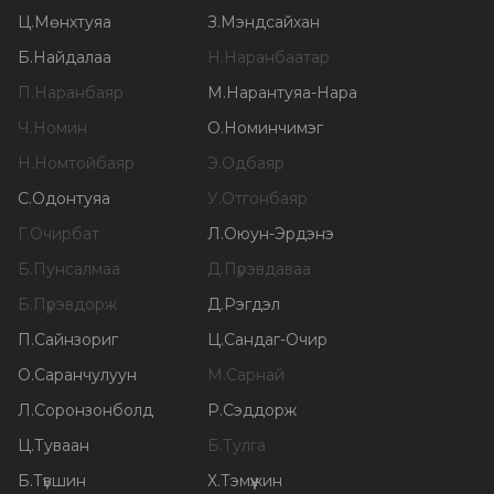
Ц
.
Мөнхтуяа
З
.
Мэндсайхан
Б
.
Найдалаа
Н
.
Наранбаатар
П
.
Наранбаяр
М
.
Нарантуяа-Нара
Ч
.
Номин
О
.
Номинчимэг
Н
.
Номтойбаяр
Э
.
Одбаяр
С
.
Одонтуяа
У
.
Отгонбаяр
Г
.
Очирбат
Л
.
Оюун-Эрдэнэ
Б
.
Пунсалмаа
Д
.
Пүрэвдаваа
Б
.
Пүрэвдорж
Д
.
Рэгдэл
П
.
Сайнзориг
Ц
.
Сандаг-Очир
О
.
Саранчулуун
М
.
Сарнай
Л
.
Соронзонболд
Р
.
Сэддорж
Ц
.
Туваан
Б
.
Тулга
Б
.
Түвшин
Х
.
Тэмүүжин