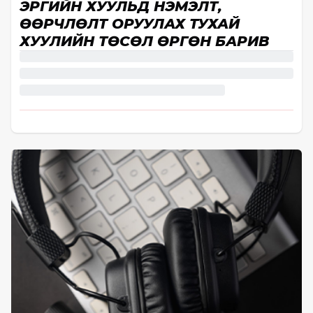
ЭРҮҮГИЙН ХУУЛЬД НЭМЭЛТ,
ӨӨРЧЛӨЛТ ОРУУЛАХ ТУХАЙ
ХУУЛИЙН ТӨСӨЛ ӨРГӨН БАРИВ