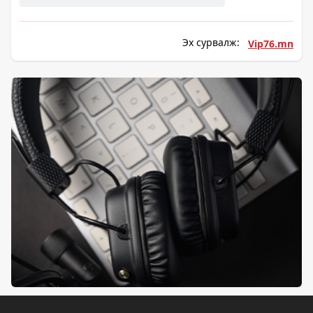
Эх сурвалж:
Vip76.mn