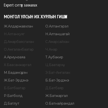
Expert сэтгүүл захиалах
МОНГОЛ УЛСЫН ИХ ХУРЛЫН ГИШҮҮН
Ж
.
Алдаржавхлан
О
.
Алтангэрэл
Н
.
Алтанхуяг
Н
.
Алтаншагай
Д
.
Амарбаясгалан
С
.
Амарсайхан
О
.
Амгаланбаатар
Ч
.
Анар
А
.
Ариунзаяа
Т
.
Аубакир
Х
.
Баасанжаргал
Ц
.
Баатархүү
М
.
Бадамсүрэн
Э
.
Бат-Амгалан
Ж
.
Бат-Эрдэнэ
Б
.
Бат-Эрдэнэ
Б
.
Батбаатар
Д
.
Батбаяр
Р
.
Батболд
Ж
.
Батжаргал
Д
.
Батлут
О
.
Батнайрамдал