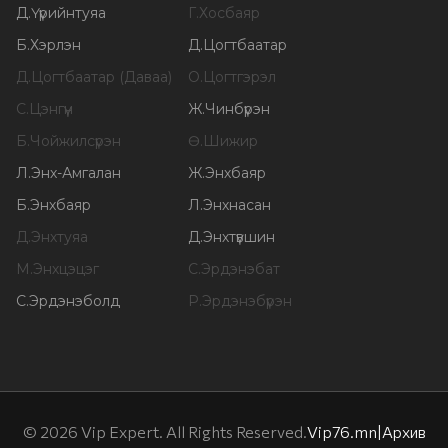
Д
.
Үүрийнтуяа
Г
.
Хосбаяр
Б
.
Хэрлэн
Д
.
Цогтбаатар
Д
.
Цогтбаатар (Даваа)
О
.
Цогтгэрэл
С
.
Цэнгүүн
Ж
.
Чинбүрэн
Б
.
Чойжилсүрэн
Ө
.
Шижир
Л
.
Энх-Амгалан
Ж
.
Энхбаяр
Б
.
Энхбаяр
Л
.
Энхнасан
Д
.
Энхтуяа
Д
.
Энхтүвшин
М
.
Энхцэцэг
С
.
Эрдэнэбат
С
.
Эрдэнэболд
Р
.
Эрдэнэбүрэн
©
2026
Vip Expert. All Rights Reserved.
Vip76.mn
|
Архив