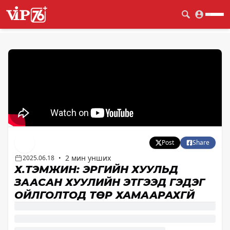
Post
Share
2 мин унших
2025.06.18
•
Х.ТЭМҮҮЖИН: ЭРҮҮГИЙН ХУУЛЬД
ЗААСАН ХУУЛИЙН ЭТГЭЭД ГЭДЭГ
ОЙЛГОЛТОД ТӨР ХАМААРАХГҮЙ