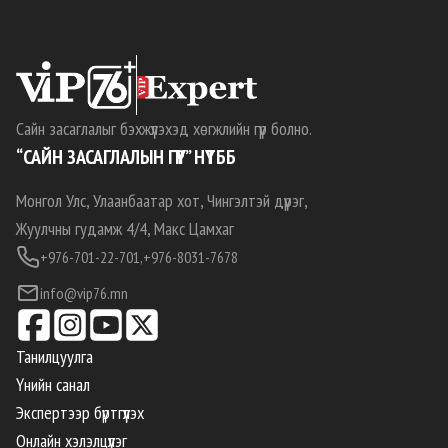
Сайн засаглалыг бэхжүүлэхэд хөгжлийн гүүр болно.
“САЙН ЗАСАГЛАЛЫН ГҮҮР” НҮТББ
Монгол Улс, Улаанбаатар хот, Чингэлтэй дүүрэг,
Жуулчны гудамж 4/4, Макс Цамхаг
+976-701-22-701,
+976-8031-7678
info@vip76.mn
Танилцуулга
Үнийн санал
Экспертээр бүртгүүлэх
Онлайн хэлэлцүүлэг