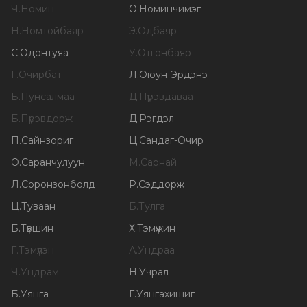
Ч
.
Номин
О
.
Номинчимэг
Н
.
Номтойбаяр
Э
.
Одбаяр
С
.
Одонтуяа
У
.
Отгонбаяр
Г
.
Очирбат
Л
.
Оюун-Эрдэнэ
Б
.
Пунсалмаа
Д
.
Пүрэвдаваа
Б
.
Пүрэвдорж
Д
.
Рэгдэл
П
.
Сайнзориг
Ц
.
Сандаг-Очир
О
.
Саранчулуун
М
.
Сарнай
Л
.
Соронзонболд
Р
.
Сэддорж
Ц
.
Туваан
Б
.
Тулга
Б
.
Түвшин
Х
.
Тэмүүжин
Г
.
Тэмүүлэн
А
.
Ундраа
Ч
.
Ундрам
Н
.
Учрал
Б
.
Уянга
Г
.
Уянгахишиг