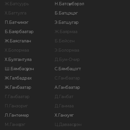
Ж
.
Батсуурь
Н
.
Батсүмбэрэл
Х
.
Баттулга
Б
.
Батцэцэг
П
.
Батчимэг
Э
.
Батшугар
Б
.
Баярбаатар
Ж
.
Баярмаа
Ж
.
Баясгалан
Б
.
Бейсен
Х
.
Болормаа
Э
.
Болормаа
Х
.
Булгантуяа
Д
.
Бум-Очир
Ш
.
Бямбасүрэн
С
.
Бямбацогт
Ж
.
Галбадрах
С
.
Ганбаатар
Ж
.
Ганбаатар
А
.
Ганбаатар
Г
.
Ганбаатар
Д
.
Ганбат
П
.
Ганзориг
Д
.
Ганмаа
Л
.
Гантөмөр
Х
.
Ганхуяг
М
.
Ганхүлэг
Ц
.
Даваасүрэн