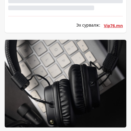
Эх сурвалж:
Vip76.mn