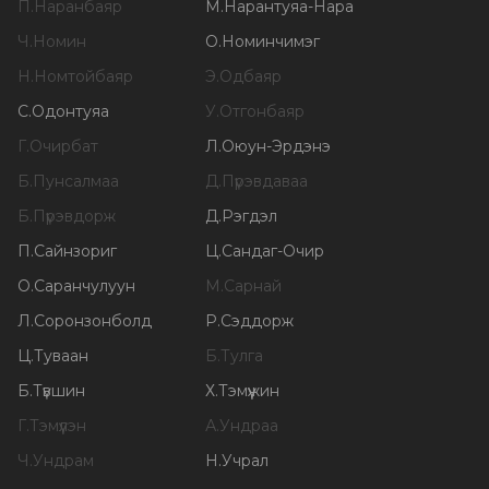
П
.
Наранбаяр
М
.
Нарантуяа-Нара
Ч
.
Номин
О
.
Номинчимэг
Н
.
Номтойбаяр
Э
.
Одбаяр
С
.
Одонтуяа
У
.
Отгонбаяр
Г
.
Очирбат
Л
.
Оюун-Эрдэнэ
Б
.
Пунсалмаа
Д
.
Пүрэвдаваа
Б
.
Пүрэвдорж
Д
.
Рэгдэл
П
.
Сайнзориг
Ц
.
Сандаг-Очир
О
.
Саранчулуун
М
.
Сарнай
Л
.
Соронзонболд
Р
.
Сэддорж
Ц
.
Туваан
Б
.
Тулга
Б
.
Түвшин
Х
.
Тэмүүжин
Г
.
Тэмүүлэн
А
.
Ундраа
Ч
.
Ундрам
Н
.
Учрал