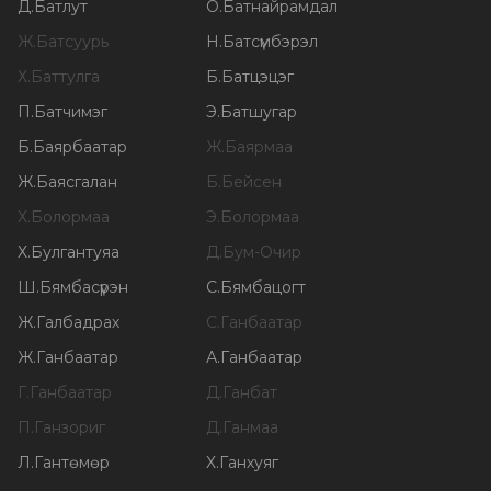
Д
.
Батлут
О
.
Батнайрамдал
Ж
.
Батсуурь
Н
.
Батсүмбэрэл
Х
.
Баттулга
Б
.
Батцэцэг
П
.
Батчимэг
Э
.
Батшугар
Б
.
Баярбаатар
Ж
.
Баярмаа
Ж
.
Баясгалан
Б
.
Бейсен
Х
.
Болормаа
Э
.
Болормаа
Х
.
Булгантуяа
Д
.
Бум-Очир
Ш
.
Бямбасүрэн
С
.
Бямбацогт
Ж
.
Галбадрах
С
.
Ганбаатар
Ж
.
Ганбаатар
А
.
Ганбаатар
Г
.
Ганбаатар
Д
.
Ганбат
П
.
Ганзориг
Д
.
Ганмаа
Л
.
Гантөмөр
Х
.
Ганхуяг