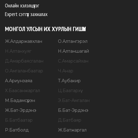
Онлайн хэлэлцүүлэг
Expert сэтгүүл захиалах
МОНГОЛ УЛСЫН ИХ ХУРЛЫН ГИШҮҮН
Ж
.
Алдаржавхлан
О
.
Алтангэрэл
Н
.
Алтанхуяг
Н
.
Алтаншагай
Д
.
Амарбаясгалан
С
.
Амарсайхан
О
.
Амгаланбаатар
Ч
.
Анар
А
.
Ариунзаяа
Т
.
Аубакир
Х
.
Баасанжаргал
Ц
.
Баатархүү
М
.
Бадамсүрэн
Э
.
Бат-Амгалан
Ж
.
Бат-Эрдэнэ
Б
.
Бат-Эрдэнэ
Б
.
Батбаатар
Д
.
Батбаяр
Р
.
Батболд
Ж
.
Батжаргал