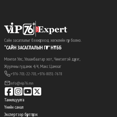
Сайн засаглалыг бэхжүүлэхэд хөгжлийн гүүр болно.
“САЙН ЗАСАГЛАЛЫН ГҮҮР” НҮТББ
Монгол Улс, Улаанбаатар хот, Чингэлтэй дүүрэг,
Жуулчны гудамж 4/4, Макс Цамхаг
+976-701-22-701,
+976-8031-7678
info@vip76.mn
Танилцуулга
Үнийн санал
Экспертээр бүртгүүлэх