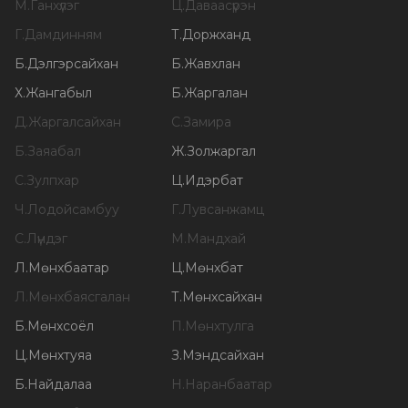
М
.
Ганхүлэг
Ц
.
Даваасүрэн
Г
.
Дамдинням
Т
.
Доржханд
Б
.
Дэлгэрсайхан
Б
.
Жавхлан
Х
.
Жангабыл
Б
.
Жаргалан
Д
.
Жаргалсайхан
С
.
Замира
Б
.
Заяабал
Ж
.
Золжаргал
С
.
Зулпхар
Ц
.
Идэрбат
Ч
.
Лодойсамбуу
Г
.
Лувсанжамц
С
.
Лүндэг
М
.
Мандхай
Л
.
Мөнхбаатар
Ц
.
Мөнхбат
Л
.
Мөнхбаясгалан
Т
.
Мөнхсайхан
Б
.
Мөнхсоёл
П
.
Мөнхтулга
Ц
.
Мөнхтуяа
З
.
Мэндсайхан
Б
.
Найдалаа
Н
.
Наранбаатар