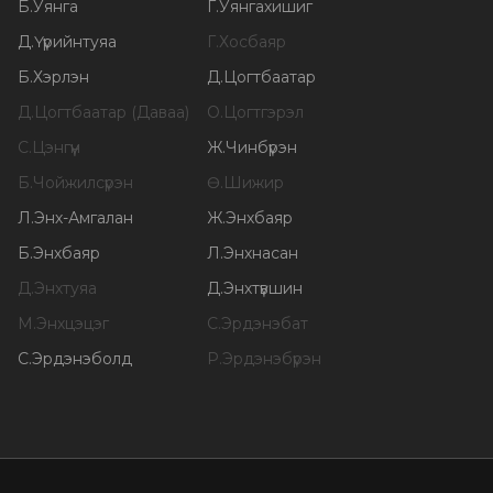
Б
.
Уянга
Г
.
Уянгахишиг
Д
.
Үүрийнтуяа
Г
.
Хосбаяр
Б
.
Хэрлэн
Д
.
Цогтбаатар
Д
.
Цогтбаатар (Даваа)
О
.
Цогтгэрэл
С
.
Цэнгүүн
Ж
.
Чинбүрэн
Б
.
Чойжилсүрэн
Ө
.
Шижир
Л
.
Энх-Амгалан
Ж
.
Энхбаяр
Б
.
Энхбаяр
Л
.
Энхнасан
Д
.
Энхтуяа
Д
.
Энхтүвшин
М
.
Энхцэцэг
С
.
Эрдэнэбат
С
.
Эрдэнэболд
Р
.
Эрдэнэбүрэн