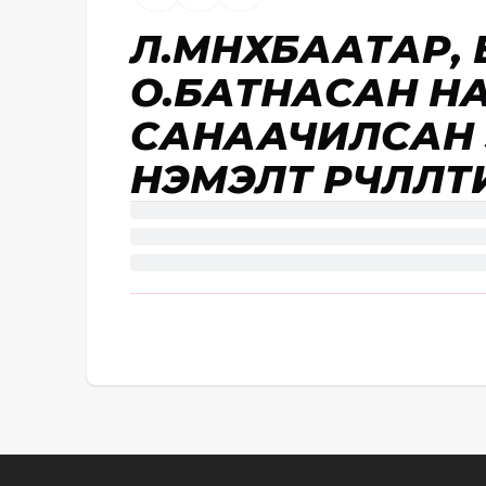
Л.МӨНХБААТАР,
О.БАТНАСАН Н
САНААЧИЛСАН 
НЭМЭЛТ ӨӨРЧЛӨ