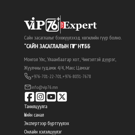
Сайн засаглалыг бэхжүүлэхэд хөгжлийн гүүр болно.
“САЙН ЗАСАГЛАЛЫН ГҮҮР” НҮТББ
Монгол Улс, Улаанбаатар хот, Чингэлтэй дүүрэг,
Жуулчны гудамж 4/4, Макс Цамхаг
+976-701-22-701,
+976-8031-7678
info@vip76.mn
Танилцуулга
Үнийн санал
Экспертээр бүртгүүлэх
Онлайн хэлэлцүүлэг