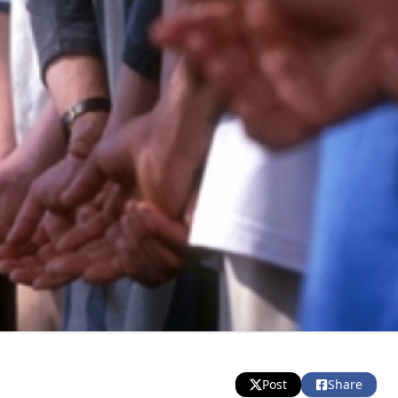
Post
Share