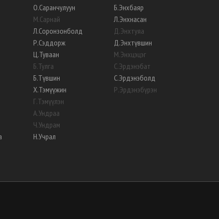
О
.
Саранчулуун
Б
.
Энхбаяр
М
.
Сарнай
Л
.
Энхнасан
Л
.
Соронзонболд
Д
.
Энхтуяа
Р
.
Сэддорж
Д
.
Энхтүвшин
Ц
.
Туваан
М
.
Энхцэцэг
Б
.
Тулга
С
.
Эрдэнэбат
Б
.
Түвшин
С
.
Эрдэнэболд
Х
.
Тэмүүжин
Р
.
Эрдэнэбүрэн
Г
.
Тэмүүлэн
А
.
Ундраа
Ч
.
Ундрам
а
Н
.
Учрал