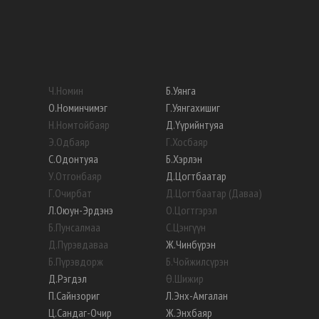
Ч
.
Номин
Б
.
Уянга
О
.
Номинчимэг
Г
.
Уянгахишиг
Н
.
Номтойбаяр
Д
.
Үүрийнтуяа
Э
.
Одбаяр
Г
.
Хосбаяр
С
.
Одонтуяа
Б
.
Хэрлэн
У
.
Отгонбаяр
Д
.
Цогтбаатар
Г
.
Очирбат
Д
.
Цогтбаатар (Даваа)
Л
.
Оюун-Эрдэнэ
О
.
Цогтгэрэл
Б
.
Пунсалмаа
С
.
Цэнгүүн
Д
.
Пүрэвдаваа
Ж
.
Чинбүрэн
Б
.
Пүрэвдорж
Б
.
Чойжилсүрэн
Д
.
Рэгдэл
Ө
.
Шижир
П
.
Сайнзориг
Л
.
Энх-Амгалан
Ц
.
Сандаг-Очир
Ж
.
Энхбаяр