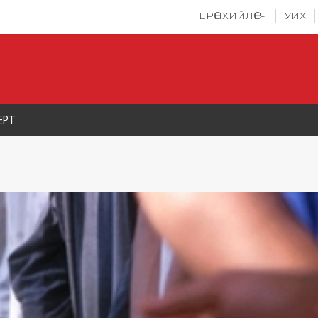
ЕРӨНХИЙЛӨГЧ
УИХ
ЕРТ