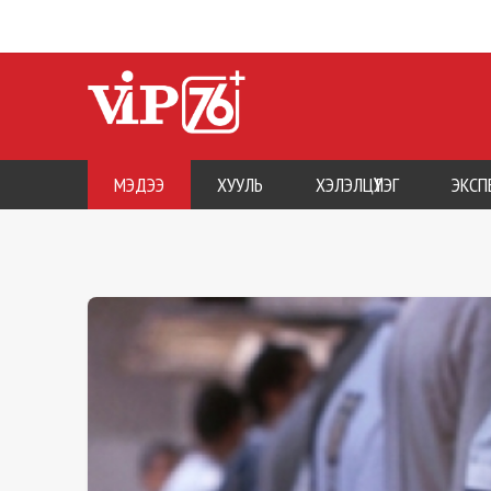
МЭДЭЭ
ХУУЛЬ
ХЭЛЭЛЦҮҮЛЭГ
ЭКСП