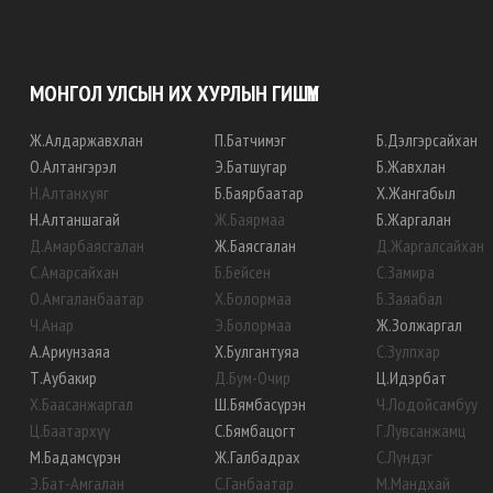
МОНГОЛ УЛСЫН ИХ ХУРЛЫН ГИШҮҮН
Ж
.
Алдаржавхлан
П
.
Батчимэг
Б
.
Дэлгэрсайхан
О
.
Алтангэрэл
Э
.
Батшугар
Б
.
Жавхлан
Н
.
Алтанхуяг
Б
.
Баярбаатар
Х
.
Жангабыл
Н
.
Алтаншагай
Ж
.
Баярмаа
Б
.
Жаргалан
Д
.
Амарбаясгалан
Ж
.
Баясгалан
Д
.
Жаргалсайхан
С
.
Амарсайхан
Б
.
Бейсен
С
.
Замира
О
.
Амгаланбаатар
Х
.
Болормаа
Б
.
Заяабал
Ч
.
Анар
Э
.
Болормаа
Ж
.
Золжаргал
А
.
Ариунзаяа
Х
.
Булгантуяа
С
.
Зулпхар
Т
.
Аубакир
Д
.
Бум-Очир
Ц
.
Идэрбат
Х
.
Баасанжаргал
Ш
.
Бямбасүрэн
Ч
.
Лодойсамбуу
Ц
.
Баатархүү
С
.
Бямбацогт
Г
.
Лувсанжамц
М
.
Бадамсүрэн
Ж
.
Галбадрах
С
.
Лүндэг
Э
.
Бат-Амгалан
С
.
Ганбаатар
М
.
Мандхай