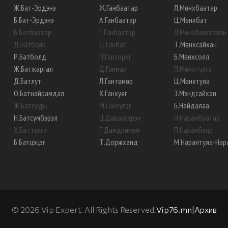
Ж
.
Бат-Эрдэнэ
Ж
.
Ганбаатар
Л
.
Мөнхбаатар
Б
.
Бат-Эрдэнэ
А
.
Ганбаатар
Ц
.
Мөнхбат
Б
.
Батбаатар
Г
.
Ганбаатар
Л
.
Мөнхбаясгалан
Д
.
Батбаяр
Д
.
Ганбат
Т
.
Мөнхсайхан
Р
.
Батболд
П
.
Ганзориг
Б
.
Мөнхсоёл
Ж
.
Батжаргал
Д
.
Ганмаа
П
.
Мөнхтулга
Д
.
Батлут
Л
.
Гантөмөр
Ц
.
Мөнхтуяа
О
.
Батнайрамдал
Х
.
Ганхуяг
З
.
Мэндсайхан
Ж
.
Батсуурь
М
.
Ганхүлэг
Б
.
Найдалаа
Н
.
Батсүмбэрэл
Ц
.
Даваасүрэн
Н
.
Наранбаатар
Х
.
Баттулга
Г
.
Дамдинням
П
.
Наранбаяр
Б
.
Батцэцэг
Т
.
Доржханд
М
.
Нарантуяа-Нар
©
2026
Vip Expert. All Rights Reserved.
Vip76.mn
|
Архив