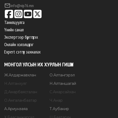
info@vip76.mn
Танилцуулга
Үнийн санал
Экспертээр бүртгүүлэх
Онлайн хэлэлцүүлэг
Expert сэтгүүл захиалах
МОНГОЛ УЛСЫН ИХ ХУРЛЫН ГИШҮҮН
Ж
.
Алдаржавхлан
О
.
Алтангэрэл
Н
.
Алтанхуяг
Н
.
Алтаншагай
Д
.
Амарбаясгалан
С
.
Амарсайхан
О
.
Амгаланбаатар
Ч
.
Анар
А
.
Ариунзаяа
Т
.
Аубакир
Х
.
Баасанжаргал
Ц
.
Баатархүү