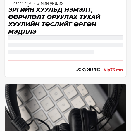
3 мин унших
2022.12.14
•
ЭРҮҮГИЙН ХУУЛЬД НЭМЭЛТ,
ӨӨРЧЛӨЛТ ОРУУЛАХ ТУХАЙ
ХУУЛИЙН ТӨСЛИЙГ ӨРГӨН
МЭДҮҮЛЛЭ
Эх сурвалж:
Vip76.mn