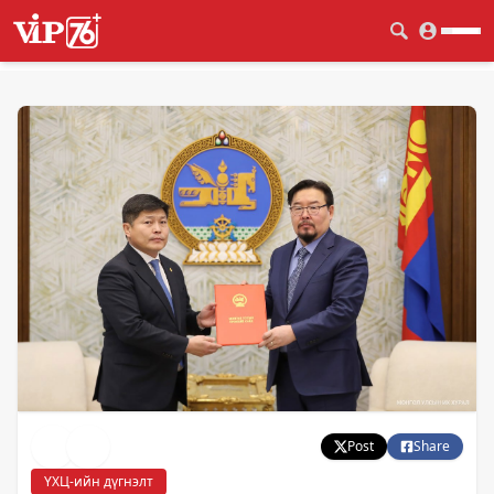
Post
Share
ҮХЦ-ийн дүгнэлт