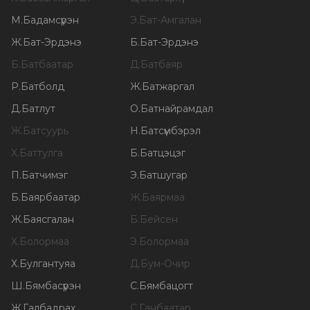
М
.
Бадамсүрэн
Э
.
Бат-Амгалан
Ж
.
Бат-Эрдэнэ
Б
.
Бат-Эрдэнэ
Б
.
Батбаатар
Д
.
Батбаяр
Р
.
Батболд
Ж
.
Батжаргал
Д
.
Батлут
О
.
Батнайрамдал
Ж
.
Батсуурь
Н
.
Батсүмбэрэл
Х
.
Баттулга
Б
.
Батцэцэг
П
.
Батчимэг
Э
.
Батшугар
Б
.
Баярбаатар
Ж
.
Баярмаа
Ж
.
Баясгалан
Б
.
Бейсен
Х
.
Болормаа
Э
.
Болормаа
Х
.
Булгантуяа
Д
.
Бум-Очир
Ш
.
Бямбасүрэн
С
.
Бямбацогт
Ж
.
Галбадрах
С
.
Ганбаатар