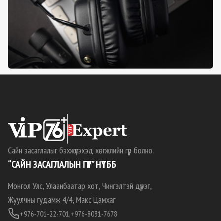
Сайн засаглалыг бэхжүүлэхэд хөгжлийн гүүр болно.
“САЙН ЗАСАГЛАЛЫН ГҮҮР” НҮТББ
Монгол Улс, Улаанбаатар хот, Чингэлтэй дүүрэг,
Жуулчны гудамж 4/4, Макс Цамхаг
+976-701-22-701,
+976-8031-7678