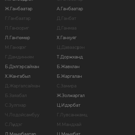
Ж
.
Ганбаатар
А
.
Ганбаатар
Г
.
Ганбаатар
Д
.
Ганбат
П
.
Ганзориг
Д
.
Ганмаа
Л
.
Гантөмөр
Х
.
Ганхуяг
М
.
Ганхүлэг
Ц
.
Даваасүрэн
Г
.
Дамдинням
Т
.
Доржханд
Б
.
Дэлгэрсайхан
Б
.
Жавхлан
Х
.
Жангабыл
Б
.
Жаргалан
Д
.
Жаргалсайхан
С
.
Замира
Б
.
Заяабал
Ж
.
Золжаргал
С
.
Зулпхар
Ц
.
Идэрбат
Ч
.
Лодойсамбуу
Г
.
Лувсанжамц
С
.
Лүндэг
М
.
Мандхай
Л
.
Мөнхбаатар
Ц
.
Мөнхбат