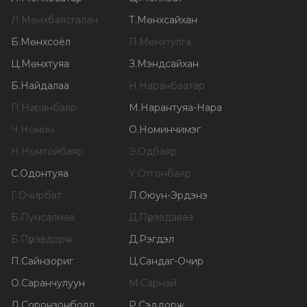
Л
.
Мөнхбаясгалан
Т
.
Мөнхсайхан
Б
.
Мөнхсоёл
П
.
Мөнхтулга
Ц
.
Мөнхтуяа
З
.
Мэндсайхан
Б
.
Найдалаа
Н
.
Наранбаатар
П
.
Наранбаяр
М
.
Нарантуяа-Нара
Ч
.
Номин
О
.
Номинчимэг
Н
.
Номтойбаяр
Э
.
Одбаяр
С
.
Одонтуяа
У
.
Отгонбаяр
Г
.
Очирбат
Л
.
Оюун-Эрдэнэ
Б
.
Пунсалмаа
Д
.
Пүрэвдаваа
Б
.
Пүрэвдорж
Д
.
Рэгдэл
П
.
Сайнзориг
Ц
.
Сандаг-Очир
О
.
Саранчулуун
М
.
Сарнай
Л
.
Соронзонболд
Р
.
Сэддорж