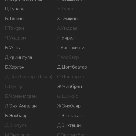
Ц
.
Туваан
Б
.
Тулга
Б
.
Түвшин
Х
.
Тэмүүжин
Г
.
Тэмүүлэн
А
.
Ундраа
Ч
.
Ундрам
Н
.
Учрал
Б
.
Уянга
Г
.
Уянгахишиг
Д
.
Үүрийнтуяа
Г
.
Хосбаяр
Б
.
Хэрлэн
Д
.
Цогтбаатар
Д
.
Цогтбаатар (Даваа)
О
.
Цогтгэрэл
С
.
Цэнгүүн
Ж
.
Чинбүрэн
Б
.
Чойжилсүрэн
Ө
.
Шижир
Л
.
Энх-Амгалан
Ж
.
Энхбаяр
Б
.
Энхбаяр
Л
.
Энхнасан
Д
.
Энхтуяа
Д
.
Энхтүвшин
М
.
Энхцэцэг
С
.
Эрдэнэбат