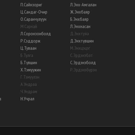
П
.
Сайнзориг
Л
.
Энх-Амгалан
Ц
.
Сандаг-Очир
Ж
.
Энхбаяр
О
.
Саранчулуун
Б
.
Энхбаяр
М
.
Сарнай
Л
.
Энхнасан
Л
.
Соронзонболд
Д
.
Энхтуяа
Р
.
Сэддорж
Д
.
Энхтүвшин
Ц
.
Туваан
М
.
Энхцэцэг
Б
.
Тулга
С
.
Эрдэнэбат
Б
.
Түвшин
С
.
Эрдэнэболд
Х
.
Тэмүүжин
Р
.
Эрдэнэбүрэн
Г
.
Тэмүүлэн
А
.
Ундраа
Ч
.
Ундрам
а
Н
.
Учрал