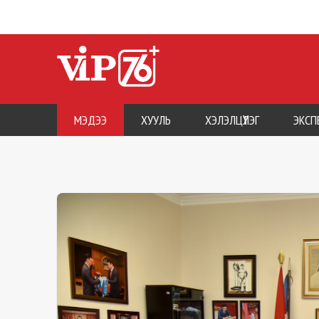
МЭДЭЭ
ХУУЛЬ
ХЭЛЭЛЦҮҮЛЭГ
ЭКСП