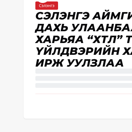
Сэлэнгэ
СЭЛЭНГЭ АЙМГ
ДАХЬ УЛААНБАА
ХАРЬЯА “ХӨТӨЛ” 
ҮЙЛДВЭРИЙН ХАМ
ИРЖ УУЛЗЛАА