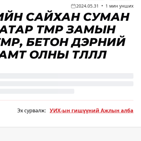
2024.05.31
•
1 мин унших
ИЙН САЙХАН СУМАН
ТАР ТӨМӨР ЗАМЫН
ТӨМӨР, БЕТОН ДЭРНИЙ
Т ОЛНЫ ТӨЛӨӨЛӨЛ
Эх сурвалж:
УИХ-ын гишүүний Ажлын алба