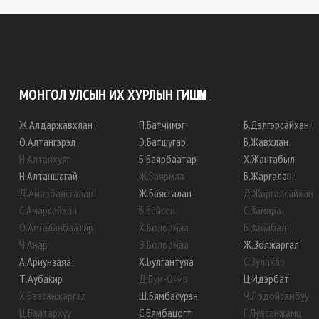
МОНГОЛ УЛСЫН ИХ ХУРЛЫН ГИШҮҮН
Ж
.
Алдаржавхлан
П
.
Батчимэг
Б
.
Дэлгэрсайхан
О
.
Алтангэрэл
Э
.
Батшугар
Б
.
Жавхлан
Н
.
Алтанхуяг
Б
.
Баярбаатар
Х
.
Жангабыл
Н
.
Алтаншагай
Ж
.
Баярмаа
Б
.
Жаргалан
Д
.
Амарбаясгалан
Ж
.
Баясгалан
Д
.
Жаргалсайхан
С
.
Амарсайхан
Б
.
Бейсен
С
.
Замира
О
.
Амгаланбаатар
Х
.
Болормаа
Б
.
Заяабал
Ч
.
Анар
Э
.
Болормаа
Ж
.
Золжаргал
А
.
Ариунзаяа
Х
.
Булгантуяа
С
.
Зулпхар
Т
.
Аубакир
Д
.
Бум-Очир
Ц
.
Идэрбат
Х
.
Баасанжаргал
Ш
.
Бямбасүрэн
Ч
.
Лодойсамбуу
Ц
.
Баатархүү
С
.
Бямбацогт
Г
.
Лувсанжамц