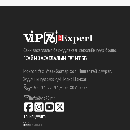
Сайн засаглалыг бэхжүүлэхэд хөгжлийн гүүр болно.
“САЙН ЗАСАГЛАЛЫН ГҮҮР” НҮТББ
Монгол Улс, Улаанбаатар хот, Чингэлтэй дүүрэг,
Жуулчны гудамж 4/4, Макс Цамхаг
+976-701-22-701,
+976-8031-7678
info@vip76.mn
Танилцуулга
Үнийн санал