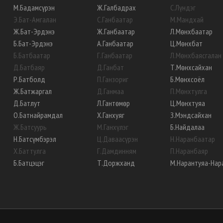
М
.
Бадамсүрэн
Ж
.
Галбадрах
С
.
Лүндэг
Э
.
Бат-Амгалан
С
.
Ганбаатар
М
.
Мандхай
Ж
.
Бат-Эрдэнэ
Ж
.
Ганбаатар
Л
.
Мөнхбаатар
Б
.
Бат-Эрдэнэ
А
.
Ганбаатар
Ц
.
Мөнхбат
Б
.
Батбаатар
Г
.
Ганбаатар
Л
.
Мөнхбаясгалан
Д
.
Батбаяр
Д
.
Ганбат
Т
.
Мөнхсайхан
Р
.
Батболд
П
.
Ганзориг
Б
.
Мөнхсоёл
Ж
.
Батжаргал
Д
.
Ганмаа
П
.
Мөнхтулга
Д
.
Батлут
Л
.
Гантөмөр
Ц
.
Мөнхтуяа
О
.
Батнайрамдал
Х
.
Ганхуяг
З
.
Мэндсайхан
Ж
.
Батсуурь
М
.
Ганхүлэг
Б
.
Найдалаа
Н
.
Батсүмбэрэл
Ц
.
Даваасүрэн
Н
.
Наранбаатар
Х
.
Баттулга
Г
.
Дамдинням
П
.
Наранбаяр
Б
.
Батцэцэг
Т
.
Доржханд
М
.
Нарантуяа-Нар