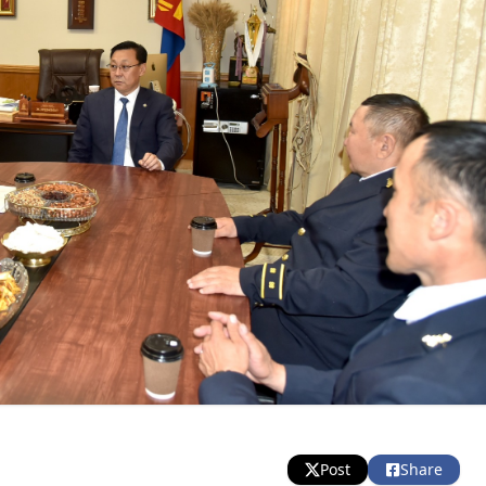
Post
Share