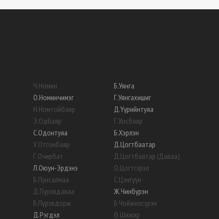
Ч
.
Номин
Б
.
Уянга
О
.
Номинчимэг
Г
.
Уянгахишиг
Н
.
Номтойбаяр
Д
.
Үүрийнтуяа
Э
.
Одбаяр
Г
.
Хосбаяр
С
.
Одонтуяа
Б
.
Хэрлэн
У
.
Отгонбаяр
Д
.
Цогтбаатар
Г
.
Очирбат
Д
.
Цогтбаатар (Даваа)
Л
.
Оюун-Эрдэнэ
О
.
Цогтгэрэл
Б
.
Пунсалмаа
С
.
Цэнгүүн
Д
.
Пүрэвдаваа
Ж
.
Чинбүрэн
Б
.
Пүрэвдорж
Б
.
Чойжилсүрэн
Д
.
Рэгдэл
Ө
.
Шижир