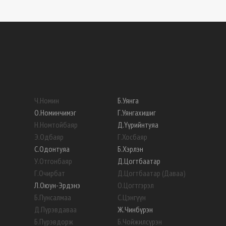
Ч
.
Номин
Б
.
Уянга
О
.
Номинчимэг
Г
.
Уянгахишиг
Н
.
Номтойбаяр
Д
.
Үүрийнтуяа
Э
.
Одбаяр
Г
.
Хосбаяр
С
.
Одонтуяа
Б
.
Хэрлэн
У
.
Отгонбаяр
Д
.
Цогтбаатар
Г
.
Очирбат
Д
.
Цогтбаатар (Даваа)
Л
.
Оюун-Эрдэнэ
О
.
Цогтгэрэл
Б
.
Пунсалмаа
С
.
Цэнгүүн
Д
.
Пүрэвдаваа
Ж
.
Чинбүрэн
Б
.
Пүрэвдорж
Б
.
Чойжилсүрэн