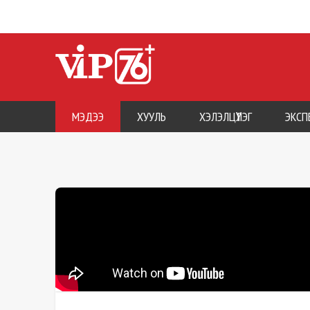
МЭДЭЭ
ХУУЛЬ
ХЭЛЭЛЦҮҮЛЭГ
ЭКСП