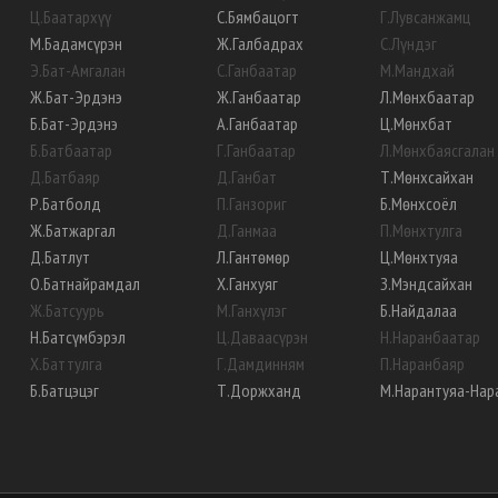
Ц
.
Баатархүү
С
.
Бямбацогт
Г
.
Лувсанжамц
М
.
Бадамсүрэн
Ж
.
Галбадрах
С
.
Лүндэг
Э
.
Бат-Амгалан
С
.
Ганбаатар
М
.
Мандхай
Ж
.
Бат-Эрдэнэ
Ж
.
Ганбаатар
Л
.
Мөнхбаатар
Б
.
Бат-Эрдэнэ
А
.
Ганбаатар
Ц
.
Мөнхбат
Б
.
Батбаатар
Г
.
Ганбаатар
Л
.
Мөнхбаясгалан
Д
.
Батбаяр
Д
.
Ганбат
Т
.
Мөнхсайхан
Р
.
Батболд
П
.
Ганзориг
Б
.
Мөнхсоёл
Ж
.
Батжаргал
Д
.
Ганмаа
П
.
Мөнхтулга
Д
.
Батлут
Л
.
Гантөмөр
Ц
.
Мөнхтуяа
О
.
Батнайрамдал
Х
.
Ганхуяг
З
.
Мэндсайхан
Ж
.
Батсуурь
М
.
Ганхүлэг
Б
.
Найдалаа
Н
.
Батсүмбэрэл
Ц
.
Даваасүрэн
Н
.
Наранбаатар
Х
.
Баттулга
Г
.
Дамдинням
П
.
Наранбаяр
Б
.
Батцэцэг
Т
.
Доржханд
М
.
Нарантуяа-Нар