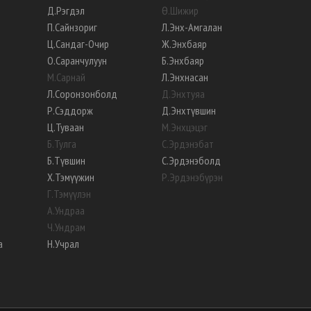
Д
.
Рэгдэл
Ө
.
Шижир
П
.
Сайнзориг
Л
.
Энх-Амгалан
Ц
.
Сандаг-Очир
Ж
.
Энхбаяр
О
.
Саранчулуун
Б
.
Энхбаяр
М
.
Сарнай
Л
.
Энхнасан
Л
.
Соронзонболд
Д
.
Энхтуяа
Р
.
Сэддорж
Д
.
Энхтүвшин
Ц
.
Туваан
М
.
Энхцэцэг
Б
.
Тулга
С
.
Эрдэнэбат
Б
.
Түвшин
С
.
Эрдэнэболд
Х
.
Тэмүүжин
Р
.
Эрдэнэбүрэн
Г
.
Тэмүүлэн
А
.
Ундраа
Ч
.
Ундрам
а
Н
.
Учрал