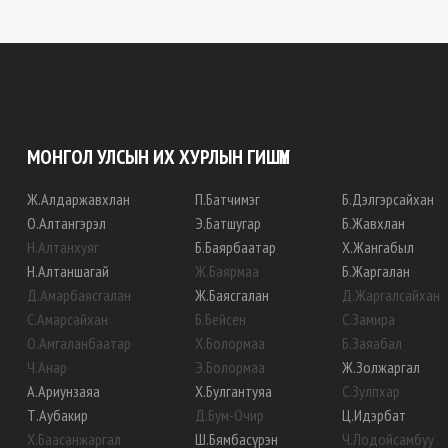
МОНГОЛ УЛСЫН ИХ ХУРЛЫН ГИШҮҮН
Ж
.
Алдаржавхлан
П
.
Батчимэг
Б
.
Дэлгэрсайхан
О
.
Алтангэрэл
Э
.
Батшугар
Б
.
Жавхлан
Н
.
Алтанхуяг
Б
.
Баярбаатар
Х
.
Жангабыл
Н
.
Алтаншагай
Ж
.
Баярмаа
Б
.
Жаргалан
Д
.
Амарбаясгалан
Ж
.
Баясгалан
Д
.
Жаргалсайхан
С
.
Амарсайхан
Б
.
Бейсен
С
.
Замира
О
.
Амгаланбаатар
Х
.
Болормаа
Б
.
Заяабал
Ч
.
Анар
Э
.
Болормаа
Ж
.
Золжаргал
А
.
Ариунзаяа
Х
.
Булгантуяа
С
.
Зулпхар
Т
.
Аубакир
Д
.
Бум-Очир
Ц
.
Идэрбат
Х
.
Баасанжаргал
Ш
.
Бямбасүрэн
Ч
.
Лодойсамбуу