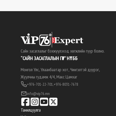
Сайн засаглалыг бэхжүүлэхэд хөгжлийн гүүр болно.
“САЙН ЗАСАГЛАЛЫН ГҮҮР” НҮТББ
Монгол Улс, Улаанбаатар хот, Чингэлтэй дүүрэг,
Жуулчны гудамж 4/4, Макс Цамхаг
+976-701-22-701,
+976-8031-7678
info@vip76.mn
Танилцуулга