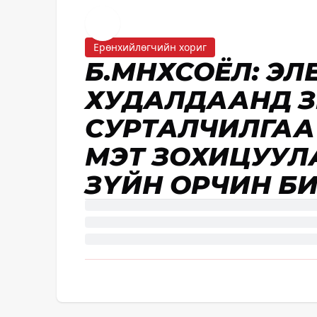
Ерөнхийлөгчийн хориг
Б.МӨНХСОЁЛ: Э
ХУДАЛДААНД ЗӨВ
СУРТАЛЧИЛГАА 
МЭТ ЗОХИЦУУЛА
ЗҮЙН ОРЧИН Б