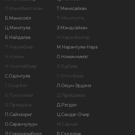
Л
.
Мөнхбаясгалан
Т
.
Мөнхсайхан
Б
.
Мөнхсоёл
П
.
Мөнхтулга
Ц
.
Мөнхтуяа
З
.
Мэндсайхан
Б
.
Найдалаа
Н
.
Наранбаатар
П
.
Наранбаяр
М
.
Нарантуяа-Нара
Ч
.
Номин
О
.
Номинчимэг
Н
.
Номтойбаяр
Э
.
Одбаяр
С
.
Одонтуяа
У
.
Отгонбаяр
Г
.
Очирбат
Л
.
Оюун-Эрдэнэ
Б
.
Пунсалмаа
Д
.
Пүрэвдаваа
Б
.
Пүрэвдорж
Д
.
Рэгдэл
П
.
Сайнзориг
Ц
.
Сандаг-Очир
О
.
Саранчулуун
М
.
Сарнай
Л
.
Соронзонболд
Р
.
Сэддорж