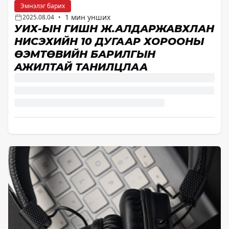
Эмнэлэг барих
1 мин унших
2025.08.04
•
УИХ-ЫН ГИШҮҮН Ж.АЛДАРЖАВХЛАН
НИСЭХИЙН 10 ДУГААР ХОРООНЫ
ӨЭМТӨВИЙН БАРИЛГЫН
АЖИЛТАЙ ТАНИЛЦЛАА