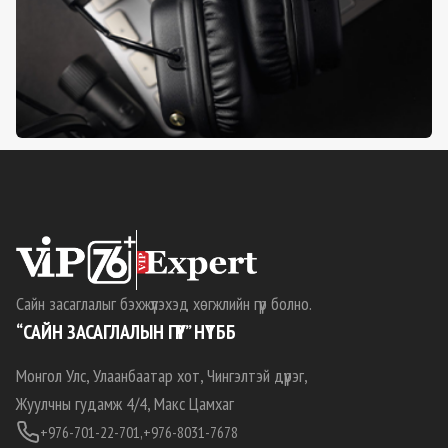
Сайн засаглалыг бэхжүүлэхэд хөгжлийн гүүр болно.
“САЙН ЗАСАГЛАЛЫН ГҮҮР” НҮТББ
Монгол Улс, Улаанбаатар хот, Чингэлтэй дүүрэг,
Жуулчны гудамж 4/4, Макс Цамхаг
+976-701-22-701,
+976-8031-7678