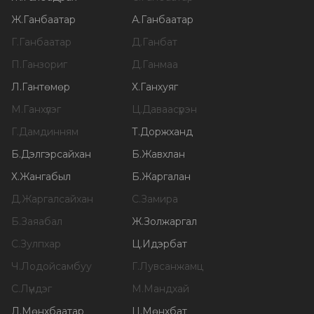
Ж
.
Ганбаатар
А
.
Ганбаатар
Г
.
Ганбаатар
Д
.
Ганбат
П
.
Ганзориг
Д
.
Ганмаа
Л
.
Гантөмөр
Х
.
Ганхуяг
М
.
Ганхүлэг
Ц
.
Даваасүрэн
Г
.
Дамдинням
Т
.
Доржханд
Б
.
Дэлгэрсайхан
Б
.
Жавхлан
Х
.
Жангабыл
Б
.
Жаргалан
Д
.
Жаргалсайхан
С
.
Замира
Б
.
Заяабал
Ж
.
Золжаргал
С
.
Зулпхар
Ц
.
Идэрбат
Ч
.
Лодойсамбуу
Г
.
Лувсанжамц
С
.
Лүндэг
М
.
Мандхай
Л
.
Мөнхбаатар
Ц
.
Мөнхбат