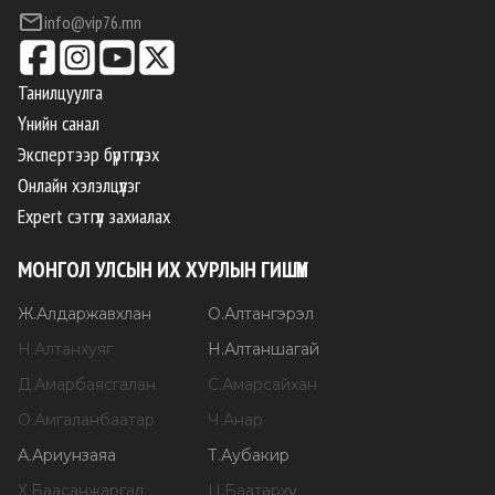
info@vip76.mn
Танилцуулга
Үнийн санал
Экспертээр бүртгүүлэх
Онлайн хэлэлцүүлэг
Expert сэтгүүл захиалах
МОНГОЛ УЛСЫН ИХ ХУРЛЫН ГИШҮҮН
Ж
.
Алдаржавхлан
О
.
Алтангэрэл
Н
.
Алтанхуяг
Н
.
Алтаншагай
Д
.
Амарбаясгалан
С
.
Амарсайхан
О
.
Амгаланбаатар
Ч
.
Анар
А
.
Ариунзаяа
Т
.
Аубакир
Х
.
Баасанжаргал
Ц
.
Баатархүү