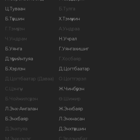
Ц
.
Туваан
Б
.
Тулга
Б
.
Түвшин
Х
.
Тэмүүжин
Г
.
Тэмүүлэн
А
.
Ундраа
Ч
.
Ундрам
Н
.
Учрал
Б
.
Уянга
Г
.
Уянгахишиг
Д
.
Үүрийнтуяа
Г
.
Хосбаяр
Б
.
Хэрлэн
Д
.
Цогтбаатар
Д
.
Цогтбаатар (Даваа)
О
.
Цогтгэрэл
С
.
Цэнгүүн
Ж
.
Чинбүрэн
Б
.
Чойжилсүрэн
Ө
.
Шижир
Л
.
Энх-Амгалан
Ж
.
Энхбаяр
Б
.
Энхбаяр
Л
.
Энхнасан
Д
.
Энхтуяа
Д
.
Энхтүвшин
М
.
Энхцэцэг
С
.
Эрдэнэбат