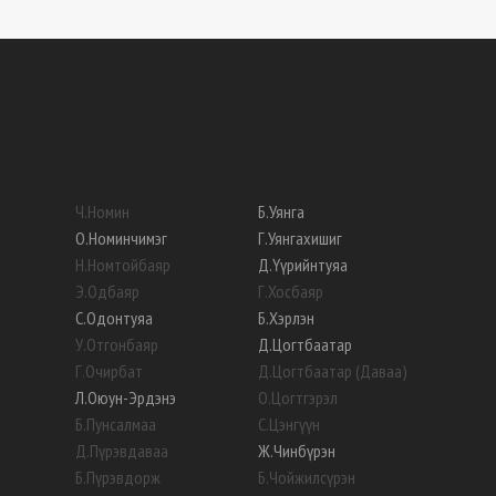
Ч
.
Номин
Б
.
Уянга
О
.
Номинчимэг
Г
.
Уянгахишиг
Н
.
Номтойбаяр
Д
.
Үүрийнтуяа
Э
.
Одбаяр
Г
.
Хосбаяр
С
.
Одонтуяа
Б
.
Хэрлэн
У
.
Отгонбаяр
Д
.
Цогтбаатар
Г
.
Очирбат
Д
.
Цогтбаатар (Даваа)
Л
.
Оюун-Эрдэнэ
О
.
Цогтгэрэл
Б
.
Пунсалмаа
С
.
Цэнгүүн
Д
.
Пүрэвдаваа
Ж
.
Чинбүрэн
Б
.
Пүрэвдорж
Б
.
Чойжилсүрэн