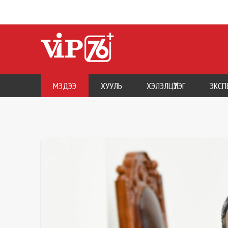
МЭДЭЭ
ХУУЛЬ
ХЭЛЭЛЦҮҮЛЭГ
ЭКСП