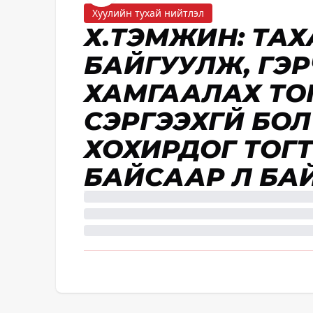
Хуулийн тухай нийтлэл
Х.ТЭМҮҮЖИН: Т
БАЙГУУЛЖ, ГЭР
ХАМГААЛАХ ТО
СЭРГЭЭХГҮЙ БО
ХОХИРДОГ ТОГ
БАЙСААР Л БА