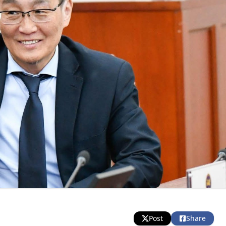
Post
Share