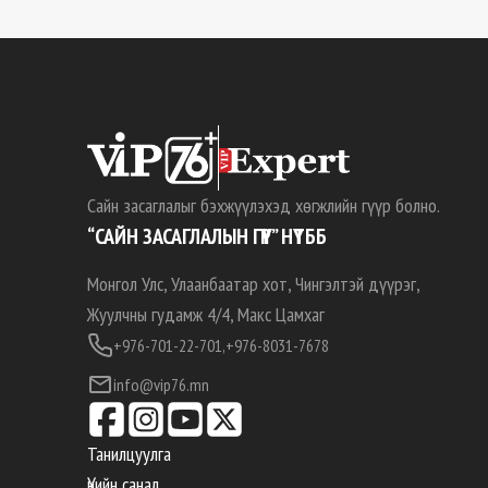
Сайн засаглалыг бэхжүүлэхэд хөгжлийн гүүр болно.
“САЙН ЗАСАГЛАЛЫН ГҮҮР” НҮТББ
Монгол Улс, Улаанбаатар хот, Чингэлтэй дүүрэг,
Жуулчны гудамж 4/4, Макс Цамхаг
+976-701-22-701,
+976-8031-7678
info@vip76.mn
Танилцуулга
Үнийн санал