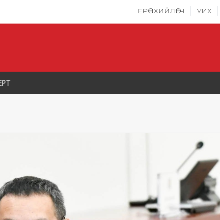
ЕРӨНХИЙЛӨГЧ
УИХ
ЕРТ