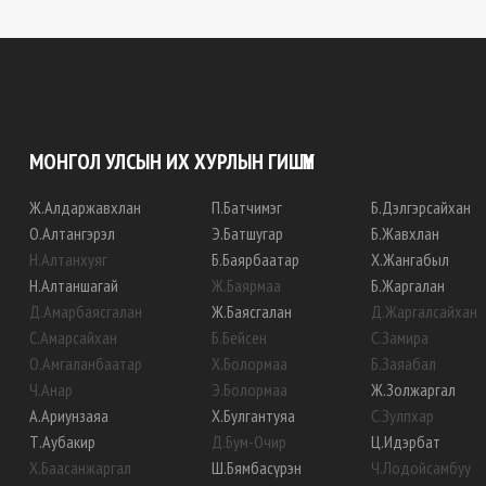
МОНГОЛ УЛСЫН ИХ ХУРЛЫН ГИШҮҮН
Ж
.
Алдаржавхлан
П
.
Батчимэг
Б
.
Дэлгэрсайхан
О
.
Алтангэрэл
Э
.
Батшугар
Б
.
Жавхлан
Н
.
Алтанхуяг
Б
.
Баярбаатар
Х
.
Жангабыл
Н
.
Алтаншагай
Ж
.
Баярмаа
Б
.
Жаргалан
Д
.
Амарбаясгалан
Ж
.
Баясгалан
Д
.
Жаргалсайхан
С
.
Амарсайхан
Б
.
Бейсен
С
.
Замира
О
.
Амгаланбаатар
Х
.
Болормаа
Б
.
Заяабал
Ч
.
Анар
Э
.
Болормаа
Ж
.
Золжаргал
А
.
Ариунзаяа
Х
.
Булгантуяа
С
.
Зулпхар
Т
.
Аубакир
Д
.
Бум-Очир
Ц
.
Идэрбат
Х
.
Баасанжаргал
Ш
.
Бямбасүрэн
Ч
.
Лодойсамбуу