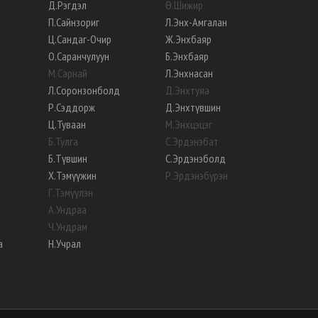
Д
.
Рэгдэл
Ө
.
Шижир
П
.
Сайнзориг
Л
.
Энх-Амгалан
Ц
.
Сандаг-Очир
Ж
.
Энхбаяр
О
.
Саранчулуун
Б
.
Энхбаяр
М
.
Сарнай
Л
.
Энхнасан
Л
.
Соронзонболд
Д
.
Энхтуяа
Р
.
Сэддорж
Д
.
Энхтүвшин
Ц
.
Туваан
М
.
Энхцэцэг
Б
.
Тулга
С
.
Эрдэнэбат
Б
.
Түвшин
С
.
Эрдэнэболд
Х
.
Тэмүүжин
Р
.
Эрдэнэбүрэн
Г
.
Тэмүүлэн
А
.
Ундраа
Ч
.
Ундрам
а
Н
.
Учрал