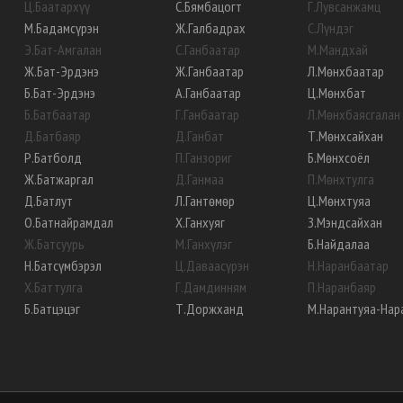
Ц
.
Баатархүү
С
.
Бямбацогт
Г
.
Лувсанжамц
М
.
Бадамсүрэн
Ж
.
Галбадрах
С
.
Лүндэг
Э
.
Бат-Амгалан
С
.
Ганбаатар
М
.
Мандхай
Ж
.
Бат-Эрдэнэ
Ж
.
Ганбаатар
Л
.
Мөнхбаатар
Б
.
Бат-Эрдэнэ
А
.
Ганбаатар
Ц
.
Мөнхбат
Б
.
Батбаатар
Г
.
Ганбаатар
Л
.
Мөнхбаясгалан
Д
.
Батбаяр
Д
.
Ганбат
Т
.
Мөнхсайхан
Р
.
Батболд
П
.
Ганзориг
Б
.
Мөнхсоёл
Ж
.
Батжаргал
Д
.
Ганмаа
П
.
Мөнхтулга
Д
.
Батлут
Л
.
Гантөмөр
Ц
.
Мөнхтуяа
О
.
Батнайрамдал
Х
.
Ганхуяг
З
.
Мэндсайхан
Ж
.
Батсуурь
М
.
Ганхүлэг
Б
.
Найдалаа
Н
.
Батсүмбэрэл
Ц
.
Даваасүрэн
Н
.
Наранбаатар
Х
.
Баттулга
Г
.
Дамдинням
П
.
Наранбаяр
Б
.
Батцэцэг
Т
.
Доржханд
М
.
Нарантуяа-Нар