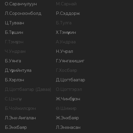
О
.
Саранчулуун
М
.
Сарнай
Л
.
Соронзонболд
Р
.
Сэддорж
Ц
.
Туваан
Б
.
Тулга
Б
.
Түвшин
Х
.
Тэмүүжин
Г
.
Тэмүүлэн
А
.
Ундраа
Ч
.
Ундрам
Н
.
Учрал
Б
.
Уянга
Г
.
Уянгахишиг
Д
.
Үүрийнтуяа
Г
.
Хосбаяр
Б
.
Хэрлэн
Д
.
Цогтбаатар
Д
.
Цогтбаатар (Даваа)
О
.
Цогтгэрэл
С
.
Цэнгүүн
Ж
.
Чинбүрэн
Б
.
Чойжилсүрэн
Ө
.
Шижир
Л
.
Энх-Амгалан
Ж
.
Энхбаяр
Б
.
Энхбаяр
Л
.
Энхнасан