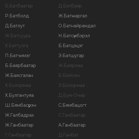
Б
.
Батбаатар
Д
.
Батбаяр
Р
.
Батболд
Ж
.
Батжаргал
Д
.
Батлут
О
.
Батнайрамдал
Ж
.
Батсуурь
Н
.
Батсүмбэрэл
Х
.
Баттулга
Б
.
Батцэцэг
П
.
Батчимэг
Э
.
Батшугар
Б
.
Баярбаатар
Ж
.
Баярмаа
Ж
.
Баясгалан
Б
.
Бейсен
Х
.
Болормаа
Э
.
Болормаа
Х
.
Булгантуяа
Д
.
Бум-Очир
Ш
.
Бямбасүрэн
С
.
Бямбацогт
Ж
.
Галбадрах
С
.
Ганбаатар
Ж
.
Ганбаатар
А
.
Ганбаатар
Г
.
Ганбаатар
Д
.
Ганбат