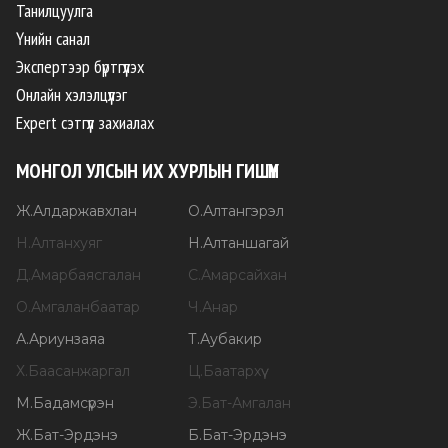
Танилцуулга
Үнийн санал
Экспертээр бүртгүүлэх
Онлайн хэлэлцүүлэг
Expert сэтгүүл захиалах
МОНГОЛ УЛСЫН ИХ ХУРЛЫН ГИШҮҮН
Ж
.
Алдаржавхлан
О
.
Алтангэрэл
Н
.
Алтанхуяг
Н
.
Алтаншагай
Д
.
Амарбаясгалан
С
.
Амарсайхан
О
.
Амгаланбаатар
Ч
.
Анар
А
.
Ариунзаяа
Т
.
Аубакир
Х
.
Баасанжаргал
Ц
.
Баатархүү
М
.
Бадамсүрэн
Э
.
Бат-Амгалан
Ж
.
Бат-Эрдэнэ
Б
.
Бат-Эрдэнэ