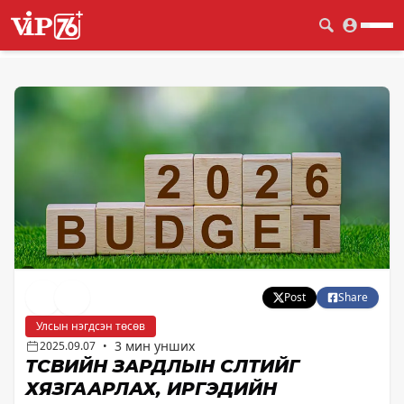
Post
Share
Улсын нэгдсэн төсөв
3 мин унших
2025.09.07
•
ТӨСВИЙН ЗАРДЛЫН ӨСӨЛТИЙГ
ХЯЗГААРЛАХ, ИРГЭДИЙН