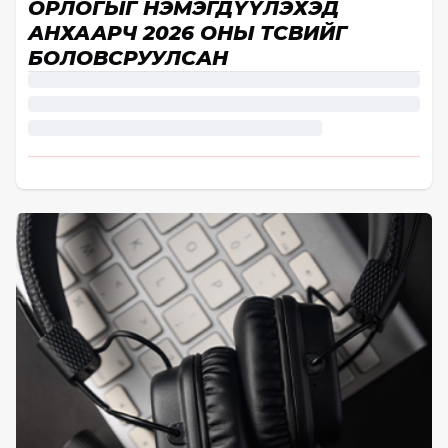
ОРЛОГЫГ НЭМЭГДҮҮЛЭХЭД
АНХААРЧ 2026 ОНЫ ТӨСВИЙГ
БОЛОВСРУУЛСАН