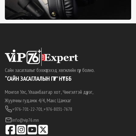
Сайн засаглалыг бэхжүүлэхэд хөгжлийн гүүр болно.
“САЙН ЗАСАГЛАЛЫН ГҮҮР” НҮТББ
Монгол Улс, Улаанбаатар хот, Чингэлтэй дүүрэг,
Жуулчны гудамж 4/4, Макс Цамхаг
+976-701-22-701,
+976-8031-7678
info@vip76.mn