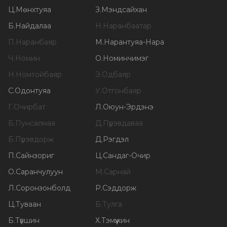
Ц
.
Мөнхтуяа
З
.
Мэндсайхан
Б
.
Найдалаа
Н
.
Наранбаатар
П
.
Наранбаяр
М
.
Нарантуяа-Нара
Ч
.
Номин
О
.
Номинчимэг
Н
.
Номтойбаяр
Э
.
Одбаяр
С
.
Одонтуяа
У
.
Отгонбаяр
Г
.
Очирбат
Л
.
Оюун-Эрдэнэ
Б
.
Пунсалмаа
Д
.
Пүрэвдаваа
Б
.
Пүрэвдорж
Д
.
Рэгдэл
П
.
Сайнзориг
Ц
.
Сандаг-Очир
О
.
Саранчулуун
М
.
Сарнай
Л
.
Соронзонболд
Р
.
Сэддорж
Ц
.
Туваан
Б
.
Тулга
Б
.
Түвшин
Х
.
Тэмүүжин