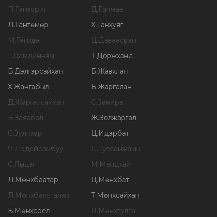
П
.
Ганзориг
Д
.
Ганмаа
Л
.
Гантөмөр
Х
.
Ганхуяг
М
.
Ганхүлэг
Ц
.
Даваасүрэн
Г
.
Дамдинням
Т
.
Доржханд
Б
.
Дэлгэрсайхан
Б
.
Жавхлан
Х
.
Жангабыл
Б
.
Жаргалан
Д
.
Жаргалсайхан
С
.
Замира
Б
.
Заяабал
Ж
.
Золжаргал
С
.
Зулпхар
Ц
.
Идэрбат
Ч
.
Лодойсамбуу
Г
.
Лувсанжамц
С
.
Лүндэг
М
.
Мандхай
Л
.
Мөнхбаатар
Ц
.
Мөнхбат
Л
.
Мөнхбаясгалан
Т
.
Мөнхсайхан
Б
.
Мөнхсоёл
П
.
Мөнхтулга