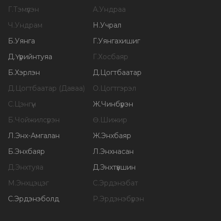
Г
.
Тэмүүлэн
А
.
Ундраа
Ч
.
Ундрам
Н
.
Учрал
Б
.
Уянга
Г
.
Уянгахишиг
Д
.
Үүрийнтуяа
Г
.
Хосбаяр
Б
.
Хэрлэн
Д
.
Цогтбаатар
Д
.
Цогтбаатар (Даваа)
О
.
Цогтгэрэл
С
.
Цэнгүүн
Ж
.
Чинбүрэн
Б
.
Чойжилсүрэн
Ө
.
Шижир
Л
.
Энх-Амгалан
Ж
.
Энхбаяр
Б
.
Энхбаяр
Л
.
Энхнасан
Д
.
Энхтуяа
Д
.
Энхтүвшин
М
.
Энхцэцэг
С
.
Эрдэнэбат
С
.
Эрдэнэболд
Р
.
Эрдэнэбүрэн