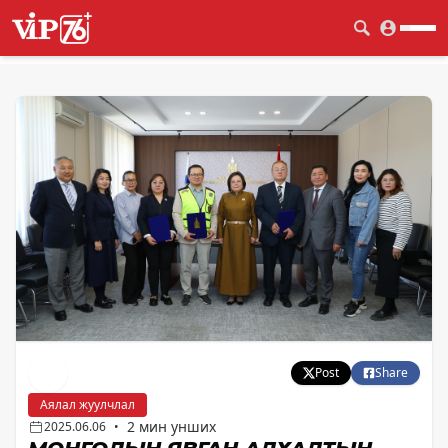
Post
Share
Аялал жуулчлал
2 мин унших
2025.06.06
•