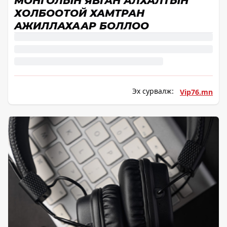
МОНГОЛЫН ЯВГАН АЛХАЛТЫН
ХОЛБООТОЙ ХАМТРАН
АЖИЛЛАХААР БОЛЛОО
Эх сурвалж:
Vip76.mn