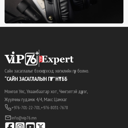
Сайн засаглалыг бэхжүүлэхэд хөгжлийн гүүр болно.
“САЙН ЗАСАГЛАЛЫН ГҮҮР” НҮТББ
Монгол Улс, Улаанбаатар хот, Чингэлтэй дүүрэг,
Жуулчны гудамж 4/4, Макс Цамхаг
+976-701-22-701,
+976-8031-7678
info@vip76.mn