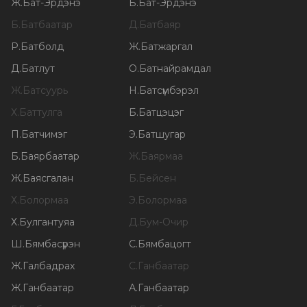
Ж
.
Бат-Эрдэнэ
Б
.
Бат-Эрдэнэ
Б
.
Батбаатар
Д
.
Батбаяр
Р
.
Батболд
Ж
.
Батжаргал
Д
.
Батлут
О
.
Батнайрамдал
Ж
.
Батсуурь
Н
.
Батсүмбэрэл
Х
.
Баттулга
Б
.
Батцэцэг
П
.
Батчимэг
Э
.
Батшугар
Б
.
Баярбаатар
Ж
.
Баярмаа
Ж
.
Баясгалан
Б
.
Бейсен
Х
.
Болормаа
Э
.
Болормаа
Х
.
Булгантуяа
Д
.
Бум-Очир
Ш
.
Бямбасүрэн
С
.
Бямбацогт
Ж
.
Галбадрах
С
.
Ганбаатар
Ж
.
Ганбаатар
А
.
Ганбаатар