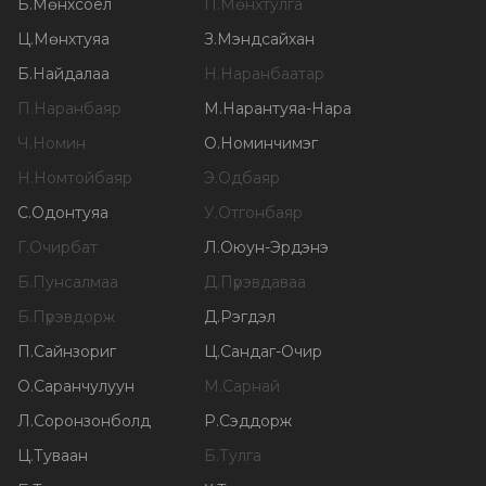
Б
.
Мөнхсоёл
П
.
Мөнхтулга
Ц
.
Мөнхтуяа
З
.
Мэндсайхан
Б
.
Найдалаа
Н
.
Наранбаатар
П
.
Наранбаяр
М
.
Нарантуяа-Нара
Ч
.
Номин
О
.
Номинчимэг
Н
.
Номтойбаяр
Э
.
Одбаяр
С
.
Одонтуяа
У
.
Отгонбаяр
Г
.
Очирбат
Л
.
Оюун-Эрдэнэ
Б
.
Пунсалмаа
Д
.
Пүрэвдаваа
Б
.
Пүрэвдорж
Д
.
Рэгдэл
П
.
Сайнзориг
Ц
.
Сандаг-Очир
О
.
Саранчулуун
М
.
Сарнай
Л
.
Соронзонболд
Р
.
Сэддорж
Ц
.
Туваан
Б
.
Тулга