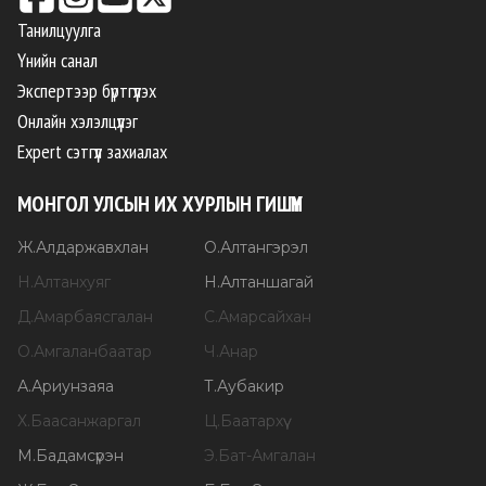
Танилцуулга
Үнийн санал
Экспертээр бүртгүүлэх
Онлайн хэлэлцүүлэг
Expert сэтгүүл захиалах
МОНГОЛ УЛСЫН ИХ ХУРЛЫН ГИШҮҮН
Ж
.
Алдаржавхлан
О
.
Алтангэрэл
Н
.
Алтанхуяг
Н
.
Алтаншагай
Д
.
Амарбаясгалан
С
.
Амарсайхан
О
.
Амгаланбаатар
Ч
.
Анар
А
.
Ариунзаяа
Т
.
Аубакир
Х
.
Баасанжаргал
Ц
.
Баатархүү
М
.
Бадамсүрэн
Э
.
Бат-Амгалан