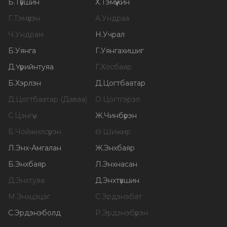
Б
.
Түвшин
Х
.
Тэмүүжин
Г
.
Тэмүүлэн
А
.
Ундраа
Ч
.
Ундрам
Н
.
Учрал
Б
.
Уянга
Г
.
Уянгахишиг
Д
.
Үүрийнтуяа
Г
.
Хосбаяр
Б
.
Хэрлэн
Д
.
Цогтбаатар
Д
.
Цогтбаатар (Даваа)
О
.
Цогтгэрэл
С
.
Цэнгүүн
Ж
.
Чинбүрэн
Б
.
Чойжилсүрэн
Ө
.
Шижир
Л
.
Энх-Амгалан
Ж
.
Энхбаяр
Б
.
Энхбаяр
Л
.
Энхнасан
Д
.
Энхтуяа
Д
.
Энхтүвшин
М
.
Энхцэцэг
С
.
Эрдэнэбат
С
.
Эрдэнэболд
Р
.
Эрдэнэбүрэн