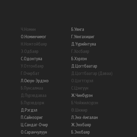
Ч
.
Номин
Б
.
Уянга
О
.
Номинчимэг
Г
.
Уянгахишиг
Н
.
Номтойбаяр
Д
.
Үүрийнтуяа
Э
.
Одбаяр
Г
.
Хосбаяр
С
.
Одонтуяа
Б
.
Хэрлэн
У
.
Отгонбаяр
Д
.
Цогтбаатар
Г
.
Очирбат
Д
.
Цогтбаатар (Даваа)
Л
.
Оюун-Эрдэнэ
О
.
Цогтгэрэл
Б
.
Пунсалмаа
С
.
Цэнгүүн
Д
.
Пүрэвдаваа
Ж
.
Чинбүрэн
Б
.
Пүрэвдорж
Б
.
Чойжилсүрэн
Д
.
Рэгдэл
Ө
.
Шижир
П
.
Сайнзориг
Л
.
Энх-Амгалан
Ц
.
Сандаг-Очир
Ж
.
Энхбаяр
О
.
Саранчулуун
Б
.
Энхбаяр