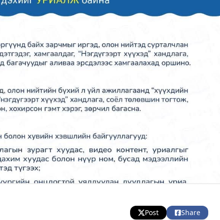
Post
Share