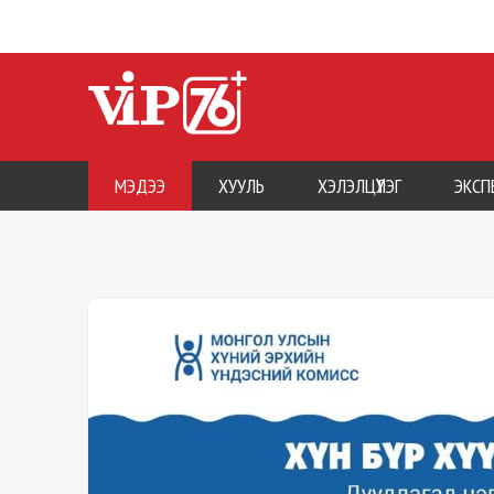
МЭДЭЭ
ХУУЛЬ
ХЭЛЭЛЦҮҮЛЭГ
ЭКСП