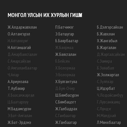
МОНГОЛ УЛСЫН ИХ ХУРЛЫН ГИШҮҮН
Ж
.
Алдаржавхлан
П
.
Батчимэг
Б
.
Дэлгэрсайхан
О
.
Алтангэрэл
Э
.
Батшугар
Б
.
Жавхлан
Н
.
Алтанхуяг
Б
.
Баярбаатар
Х
.
Жангабыл
Н
.
Алтаншагай
Ж
.
Баярмаа
Б
.
Жаргалан
Д
.
Амарбаясгалан
Ж
.
Баясгалан
Д
.
Жаргалсайхан
С
.
Амарсайхан
Б
.
Бейсен
С
.
Замира
О
.
Амгаланбаатар
Х
.
Болормаа
Б
.
Заяабал
Ч
.
Анар
Э
.
Болормаа
Ж
.
Золжаргал
А
.
Ариунзаяа
Х
.
Булгантуяа
С
.
Зулпхар
Т
.
Аубакир
Д
.
Бум-Очир
Ц
.
Идэрбат
Х
.
Баасанжаргал
Ш
.
Бямбасүрэн
Ч
.
Лодойсамбуу
Ц
.
Баатархүү
С
.
Бямбацогт
Г
.
Лувсанжамц
М
.
Бадамсүрэн
Ж
.
Галбадрах
С
.
Лүндэг
Э
.
Бат-Амгалан
С
.
Ганбаатар
М
.
Мандхай
Ж
.
Бат-Эрдэнэ
Ж
.
Ганбаатар
Л
.
Мөнхбаатар