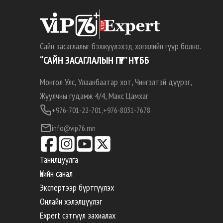
Сайн засаглалыг бэхжүүлэхэд хөгжлийн гүүр болно.
“САЙН ЗАСАГЛАЛЫН ГҮҮР” НҮТББ
Монгол Улс, Улаанбаатар хот, Чингэлтэй дүүрэг,
Жуулчны гудамж 4/4, Макс Цамхаг
+976-701-22-701,
+976-8031-7678
info@vip76.mn
Танилцуулга
Үнийн санал
Экспертээр бүртгүүлэх
Онлайн хэлэлцүүлэг
Expert сэтгүүл захиалах