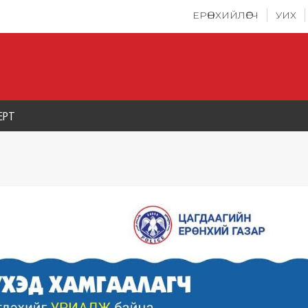
ЕРӨНХИЙЛӨГЧ
УИХ
ЕРТ