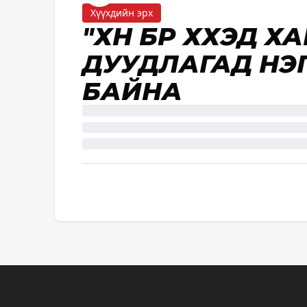
Хүүхдийн эрх
"ХҮН БҮР ХҮҮХЭД
ДУУДЛАГАД НЭ
БАЙНА