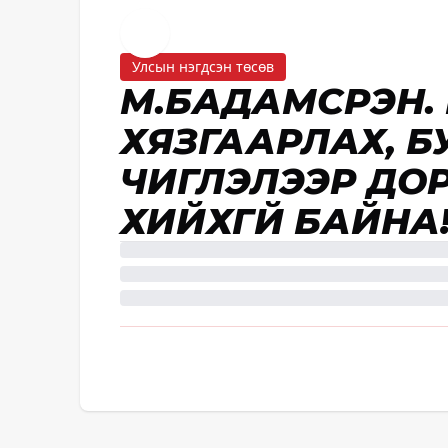
Улсын нэгдсэн төсөв
М.БАДАМСҮРЭН
ХЯЗГААРЛАХ, Б
ЧИГЛЭЛЭЭР ДО
ХИЙХГҮЙ БАЙНА