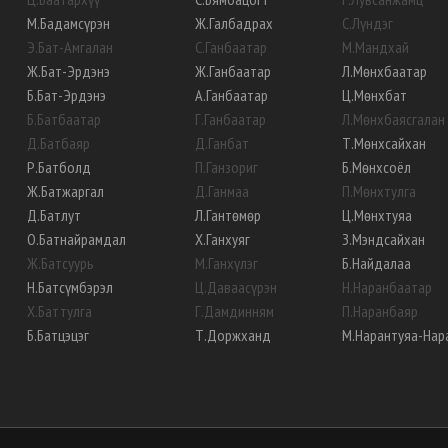
М
.
Бадамсүрэн
Ж
.
Галбадрах
С
.
Лүндэг
Э
.
Бат-Амгалан
С
.
Ганбаатар
М
.
Мандхай
Ж
.
Бат-Эрдэнэ
Ж
.
Ганбаатар
Л
.
Мөнхбаатар
Б
.
Бат-Эрдэнэ
А
.
Ганбаатар
Ц
.
Мөнхбат
Б
.
Батбаатар
Г
.
Ганбаатар
Л
.
Мөнхбаясгалан
Д
.
Батбаяр
Д
.
Ганбат
Т
.
Мөнхсайхан
Р
.
Батболд
П
.
Ганзориг
Б
.
Мөнхсоёл
Ж
.
Батжаргал
Д
.
Ганмаа
П
.
Мөнхтулга
Д
.
Батлут
Л
.
Гантөмөр
Ц
.
Мөнхтуяа
О
.
Батнайрамдал
Х
.
Ганхуяг
З
.
Мэндсайхан
Ж
.
Батсуурь
М
.
Ганхүлэг
Б
.
Найдалаа
Н
.
Батсүмбэрэл
Ц
.
Даваасүрэн
Н
.
Наранбаатар
Х
.
Баттулга
Г
.
Дамдинням
П
.
Наранбаяр
Б
.
Батцэцэг
Т
.
Доржханд
М
.
Нарантуяа-Нар