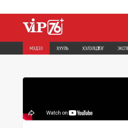
МЭДЭЭ
ХУУЛЬ
ХЭЛЭЛЦҮҮЛЭГ
ЭКСП