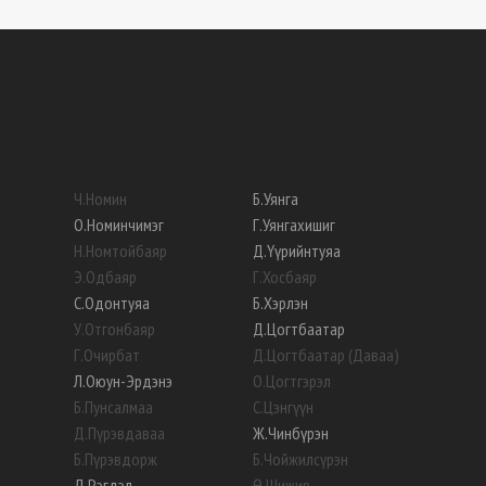
Ч
.
Номин
Б
.
Уянга
О
.
Номинчимэг
Г
.
Уянгахишиг
Н
.
Номтойбаяр
Д
.
Үүрийнтуяа
Э
.
Одбаяр
Г
.
Хосбаяр
С
.
Одонтуяа
Б
.
Хэрлэн
У
.
Отгонбаяр
Д
.
Цогтбаатар
Г
.
Очирбат
Д
.
Цогтбаатар (Даваа)
Л
.
Оюун-Эрдэнэ
О
.
Цогтгэрэл
Б
.
Пунсалмаа
С
.
Цэнгүүн
Д
.
Пүрэвдаваа
Ж
.
Чинбүрэн
Б
.
Пүрэвдорж
Б
.
Чойжилсүрэн
Д
.
Рэгдэл
Ө
.
Шижир