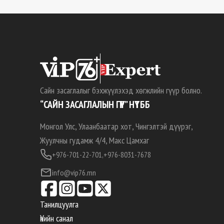
Сайн засаглалыг бэхжүүлэхэд хөгжлийн гүүр болно.
“САЙН ЗАСАГЛАЛЫН ГҮҮР” НҮТББ
Монгол Улс, Улаанбаатар хот, Чингэлтэй дүүрэг,
Жуулчны гудамж 4/4, Макс Цамхаг
+976-701-22-701,
+976-8031-7678
info@vip76.mn
Танилцуулга
Үнийн санал