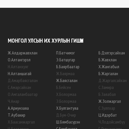
МОНГОЛ УЛСЫН ИХ ХУРЛЫН ГИШҮҮН
Ж
.
Алдаржавхлан
П
.
Батчимэг
Б
.
Дэлгэрсайхан
О
.
Алтангэрэл
Э
.
Батшугар
Б
.
Жавхлан
Н
.
Алтанхуяг
Б
.
Баярбаатар
Х
.
Жангабыл
Н
.
Алтаншагай
Ж
.
Баярмаа
Б
.
Жаргалан
Д
.
Амарбаясгалан
Ж
.
Баясгалан
Д
.
Жаргалсайхан
С
.
Амарсайхан
Б
.
Бейсен
С
.
Замира
О
.
Амгаланбаатар
Х
.
Болормаа
Б
.
Заяабал
Ч
.
Анар
Э
.
Болормаа
Ж
.
Золжаргал
А
.
Ариунзаяа
Х
.
Булгантуяа
С
.
Зулпхар
Т
.
Аубакир
Д
.
Бум-Очир
Ц
.
Идэрбат
Х
.
Баасанжаргал
Ш
.
Бямбасүрэн
Ч
.
Лодойсамбуу
Ц
.
Баатархүү
С
.
Бямбацогт
Г
.
Лувсанжамц