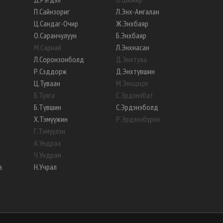
П
.
Сайнзориг
Л
.
Энх-Амгалан
Ц
.
Сандаг-Очир
Ж
.
Энхбаяр
О
.
Саранчулуун
Б
.
Энхбаяр
М
.
Сарнай
Л
.
Энхнасан
Л
.
Соронзонболд
Д
.
Энхтуяа
Р
.
Сэддорж
Д
.
Энхтүвшин
Ц
.
Туваан
М
.
Энхцэцэг
Б
.
Тулга
С
.
Эрдэнэбат
Б
.
Түвшин
С
.
Эрдэнэболд
Х
.
Тэмүүжин
Р
.
Эрдэнэбүрэн
Г
.
Тэмүүлэн
А
.
Ундраа
Ч
.
Ундрам
а
Н
.
Учрал