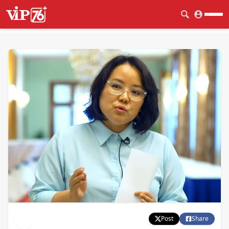
Post
Share