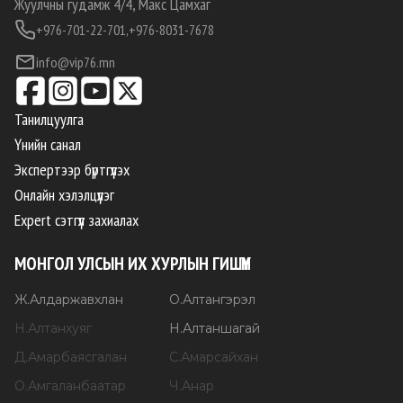
Жуулчны гудамж 4/4, Макс Цамхаг
+976-701-22-701,
+976-8031-7678
info@vip76.mn
Танилцуулга
Үнийн санал
Экспертээр бүртгүүлэх
Онлайн хэлэлцүүлэг
Expert сэтгүүл захиалах
МОНГОЛ УЛСЫН ИХ ХУРЛЫН ГИШҮҮН
Ж
.
Алдаржавхлан
О
.
Алтангэрэл
Н
.
Алтанхуяг
Н
.
Алтаншагай
Д
.
Амарбаясгалан
С
.
Амарсайхан
О
.
Амгаланбаатар
Ч
.
Анар