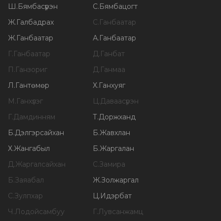
Ш
.
Бямбасүрэн
С
.
Бямбацогт
Ж
.
Галбадрах
С
.
Ганбаатар
Ж
.
Ганбаатар
А
.
Ганбаатар
Г
.
Ганбаатар
Д
.
Ганбат
П
.
Ганзориг
Д
.
Ганмаа
Л
.
Гантөмөр
Х
.
Ганхуяг
М
.
Ганхүлэг
Ц
.
Даваасүрэн
Г
.
Дамдинням
Т
.
Доржханд
Б
.
Дэлгэрсайхан
Б
.
Жавхлан
Х
.
Жангабыл
Б
.
Жаргалан
Д
.
Жаргалсайхан
С
.
Замира
Б
.
Заяабал
Ж
.
Золжаргал
С
.
Зулпхар
Ц
.
Идэрбат
Ч
.
Лодойсамбуу
Г
.
Лувсанжамц