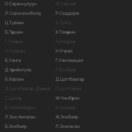
О
.
Саранчулуун
М
.
Сарнай
Л
.
Соронзонболд
Р
.
Сэддорж
Ц
.
Туваан
Б
.
Тулга
Б
.
Түвшин
Х
.
Тэмүүжин
Г
.
Тэмүүлэн
А
.
Ундраа
Ч
.
Ундрам
Н
.
Учрал
Б
.
Уянга
Г
.
Уянгахишиг
Д
.
Үүрийнтуяа
Г
.
Хосбаяр
Б
.
Хэрлэн
Д
.
Цогтбаатар
Д
.
Цогтбаатар (Даваа)
О
.
Цогтгэрэл
С
.
Цэнгүүн
Ж
.
Чинбүрэн
Б
.
Чойжилсүрэн
Ө
.
Шижир
Л
.
Энх-Амгалан
Ж
.
Энхбаяр
Б
.
Энхбаяр
Л
.
Энхнасан