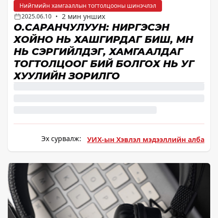
Нийгмийн хамгааллын тогтолцооны шинэчлэл
2 мин унших
2025.06.10
•
О.САРАНЧУЛУУН: НИРГЭСЭН
ХОЙНО НЬ ХАШГИРДАГ БИШ, ӨМНӨ
НЬ СЭРГИЙЛДЭГ, ХАМГААЛДАГ
ТОГТОЛЦООГ БИЙ БОЛГОХ НЬ УГ
ХУУЛИЙН ЗОРИЛГО
Эх сурвалж:
УИХ-ын Хэвлэл мэдээллийн алба