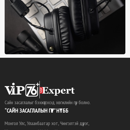
Сайн засаглалыг бэхжүүлэхэд хөгжлийн гүүр болно.
“САЙН ЗАСАГЛАЛЫН ГҮҮР” НҮТББ
Монгол Улс, Улаанбаатар хот, Чингэлтэй дүүрэг,