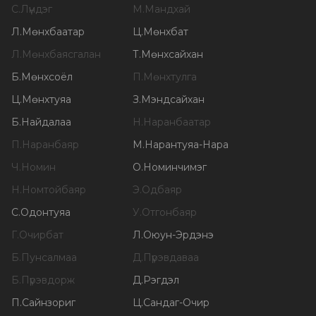
С
.
Лүндэг
М
.
Мандхай
Л
.
Мөнхбаатар
Ц
.
Мөнхбат
Л
.
Мөнхбаясгалан
Т
.
Мөнхсайхан
Б
.
Мөнхсоёл
П
.
Мөнхтулга
Ц
.
Мөнхтуяа
З
.
Мэндсайхан
Б
.
Найдалаа
Н
.
Наранбаатар
П
.
Наранбаяр
М
.
Нарантуяа-Нара
Ч
.
Номин
О
.
Номинчимэг
Н
.
Номтойбаяр
Э
.
Одбаяр
С
.
Одонтуяа
У
.
Отгонбаяр
Г
.
Очирбат
Л
.
Оюун-Эрдэнэ
Б
.
Пунсалмаа
Д
.
Пүрэвдаваа
Б
.
Пүрэвдорж
Д
.
Рэгдэл
П
.
Сайнзориг
Ц
.
Сандаг-Очир