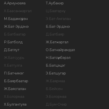
А
.
Ариунзаяа
Т
.
Аубакир
Х
.
Баасанжаргал
Ц
.
Баатархүү
М
.
Бадамсүрэн
Э
.
Бат-Амгалан
Ж
.
Бат-Эрдэнэ
Б
.
Бат-Эрдэнэ
Б
.
Батбаатар
Д
.
Батбаяр
Р
.
Батболд
Ж
.
Батжаргал
Д
.
Батлут
О
.
Батнайрамдал
Ж
.
Батсуурь
Н
.
Батсүмбэрэл
Х
.
Баттулга
Б
.
Батцэцэг
П
.
Батчимэг
Э
.
Батшугар
Б
.
Баярбаатар
Ж
.
Баярмаа
Ж
.
Баясгалан
Б
.
Бейсен
Х
.
Болормаа
Э
.
Болормаа
Х
.
Булгантуяа
Д
.
Бум-Очир