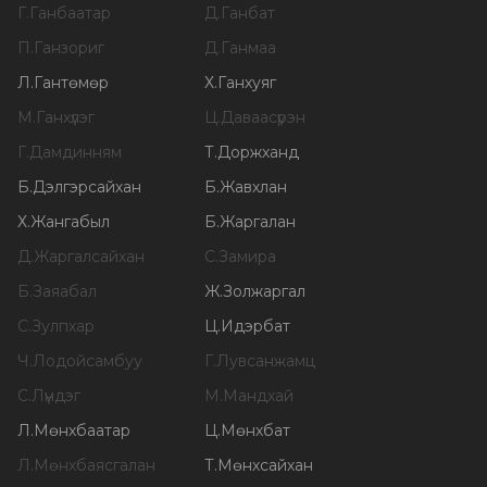
Г
.
Ганбаатар
Д
.
Ганбат
П
.
Ганзориг
Д
.
Ганмаа
Л
.
Гантөмөр
Х
.
Ганхуяг
М
.
Ганхүлэг
Ц
.
Даваасүрэн
Г
.
Дамдинням
Т
.
Доржханд
Б
.
Дэлгэрсайхан
Б
.
Жавхлан
Х
.
Жангабыл
Б
.
Жаргалан
Д
.
Жаргалсайхан
С
.
Замира
Б
.
Заяабал
Ж
.
Золжаргал
С
.
Зулпхар
Ц
.
Идэрбат
Ч
.
Лодойсамбуу
Г
.
Лувсанжамц
С
.
Лүндэг
М
.
Мандхай
Л
.
Мөнхбаатар
Ц
.
Мөнхбат
Л
.
Мөнхбаясгалан
Т
.
Мөнхсайхан