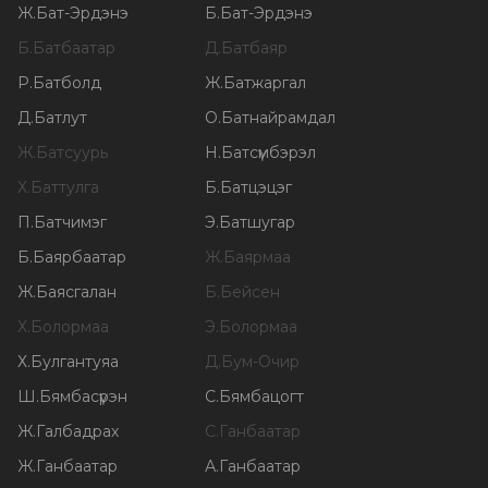
Ж
.
Бат-Эрдэнэ
Б
.
Бат-Эрдэнэ
Б
.
Батбаатар
Д
.
Батбаяр
Р
.
Батболд
Ж
.
Батжаргал
Д
.
Батлут
О
.
Батнайрамдал
Ж
.
Батсуурь
Н
.
Батсүмбэрэл
Х
.
Баттулга
Б
.
Батцэцэг
П
.
Батчимэг
Э
.
Батшугар
Б
.
Баярбаатар
Ж
.
Баярмаа
Ж
.
Баясгалан
Б
.
Бейсен
Х
.
Болормаа
Э
.
Болормаа
Х
.
Булгантуяа
Д
.
Бум-Очир
Ш
.
Бямбасүрэн
С
.
Бямбацогт
Ж
.
Галбадрах
С
.
Ганбаатар
Ж
.
Ганбаатар
А
.
Ганбаатар