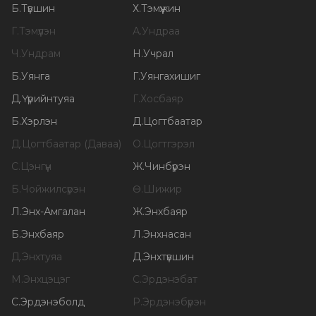
Б
.
Түвшин
Х
.
Тэмүүжин
Г
.
Тэмүүлэн
А
.
Ундраа
Ч
.
Ундрам
Н
.
Учрал
Б
.
Уянга
Г
.
Уянгахишиг
Д
.
Үүрийнтуяа
Г
.
Хосбаяр
Б
.
Хэрлэн
Д
.
Цогтбаатар
Д
.
Цогтбаатар (Даваа)
О
.
Цогтгэрэл
С
.
Цэнгүүн
Ж
.
Чинбүрэн
Б
.
Чойжилсүрэн
Ө
.
Шижир
Л
.
Энх-Амгалан
Ж
.
Энхбаяр
Б
.
Энхбаяр
Л
.
Энхнасан
Д
.
Энхтуяа
Д
.
Энхтүвшин
М
.
Энхцэцэг
С
.
Эрдэнэбат
С
.
Эрдэнэболд
Р
.
Эрдэнэбүрэн