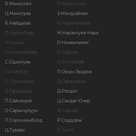
Б
.
Мөнхсоёл
П
.
Мөнхтулга
Ц
.
Мөнхтуяа
З
.
Мэндсайхан
Б
.
Найдалаа
Н
.
Наранбаатар
П
.
Наранбаяр
М
.
Нарантуяа-Нара
Ч
.
Номин
О
.
Номинчимэг
Н
.
Номтойбаяр
Э
.
Одбаяр
С
.
Одонтуяа
У
.
Отгонбаяр
Г
.
Очирбат
Л
.
Оюун-Эрдэнэ
Б
.
Пунсалмаа
Д
.
Пүрэвдаваа
Б
.
Пүрэвдорж
Д
.
Рэгдэл
П
.
Сайнзориг
Ц
.
Сандаг-Очир
О
.
Саранчулуун
М
.
Сарнай
Л
.
Соронзонболд
Р
.
Сэддорж
Ц
.
Туваан
Б
.
Тулга