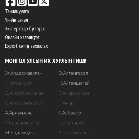
Танилцуулга
Үнийн санал
Экспертээр бүртгүүлэх
Онлайн хэлэлцүүлэг
Expert сэтгүүл захиалах
МОНГОЛ УЛСЫН ИХ ХУРЛЫН ГИШҮҮН
Ж
.
Алдаржавхлан
О
.
Алтангэрэл
Н
.
Алтанхуяг
Н
.
Алтаншагай
Д
.
Амарбаясгалан
С
.
Амарсайхан
О
.
Амгаланбаатар
Ч
.
Анар
А
.
Ариунзаяа
Т
.
Аубакир
Х
.
Баасанжаргал
Ц
.
Баатархүү
М
.
Бадамсүрэн
Э
.
Бат-Амгалан