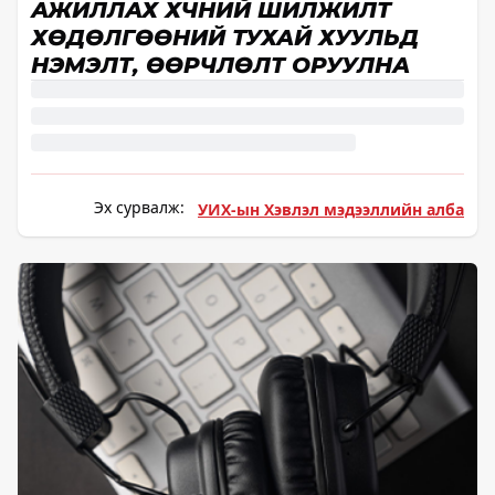
АЖИЛЛАХ ХҮЧНИЙ ШИЛЖИЛТ
ХӨДӨЛГӨӨНИЙ ТУХАЙ ХУУЛЬД
НЭМЭЛТ, ӨӨРЧЛӨЛТ ОРУУЛНА
Эх сурвалж:
УИХ-ын Хэвлэл мэдээллийн алба