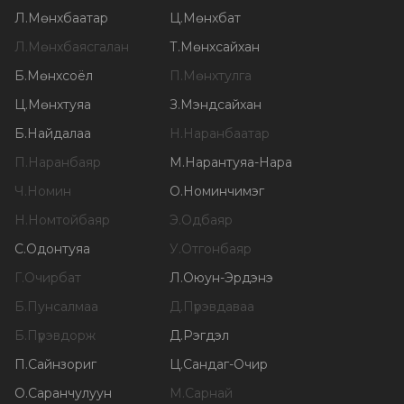
Л
.
Мөнхбаатар
Ц
.
Мөнхбат
Л
.
Мөнхбаясгалан
Т
.
Мөнхсайхан
Б
.
Мөнхсоёл
П
.
Мөнхтулга
Ц
.
Мөнхтуяа
З
.
Мэндсайхан
Б
.
Найдалаа
Н
.
Наранбаатар
П
.
Наранбаяр
М
.
Нарантуяа-Нара
Ч
.
Номин
О
.
Номинчимэг
Н
.
Номтойбаяр
Э
.
Одбаяр
С
.
Одонтуяа
У
.
Отгонбаяр
Г
.
Очирбат
Л
.
Оюун-Эрдэнэ
Б
.
Пунсалмаа
Д
.
Пүрэвдаваа
Б
.
Пүрэвдорж
Д
.
Рэгдэл
П
.
Сайнзориг
Ц
.
Сандаг-Очир
О
.
Саранчулуун
М
.
Сарнай