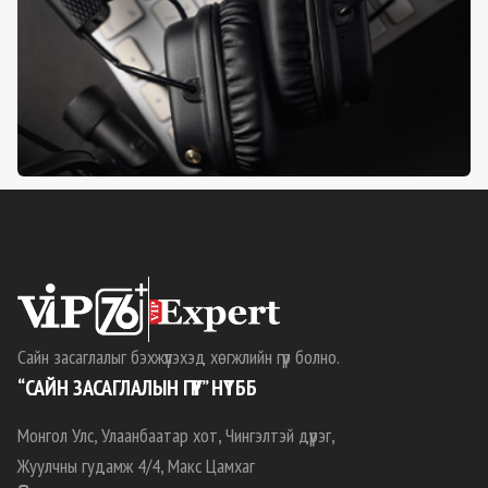
Сайн засаглалыг бэхжүүлэхэд хөгжлийн гүүр болно.
“САЙН ЗАСАГЛАЛЫН ГҮҮР” НҮТББ
Монгол Улс, Улаанбаатар хот, Чингэлтэй дүүрэг,
Жуулчны гудамж 4/4, Макс Цамхаг