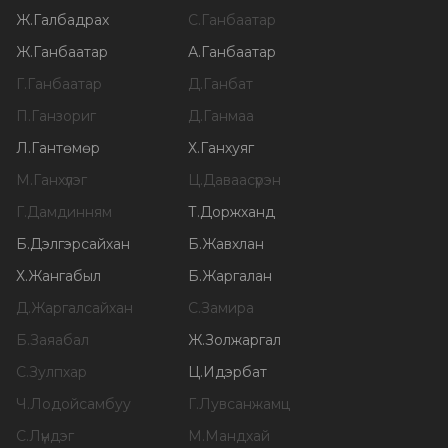
Ж
.
Галбадрах
С
.
Ганбаатар
Ж
.
Ганбаатар
А
.
Ганбаатар
Г
.
Ганбаатар
Д
.
Ганбат
П
.
Ганзориг
Д
.
Ганмаа
Л
.
Гантөмөр
Х
.
Ганхуяг
М
.
Ганхүлэг
Ц
.
Даваасүрэн
Г
.
Дамдинням
Т
.
Доржханд
Б
.
Дэлгэрсайхан
Б
.
Жавхлан
Х
.
Жангабыл
Б
.
Жаргалан
Д
.
Жаргалсайхан
С
.
Замира
Б
.
Заяабал
Ж
.
Золжаргал
С
.
Зулпхар
Ц
.
Идэрбат
Ч
.
Лодойсамбуу
Г
.
Лувсанжамц
С
.
Лүндэг
М
.
Мандхай