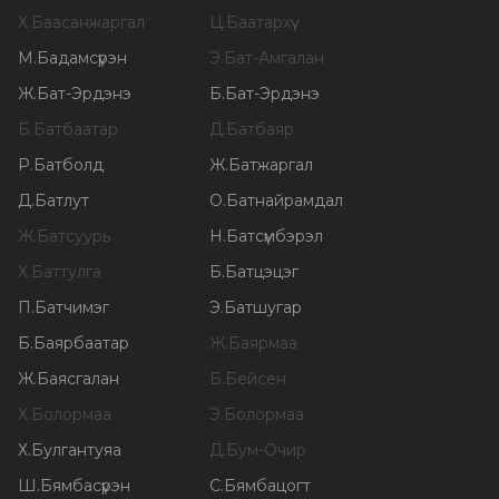
Х
.
Баасанжаргал
Ц
.
Баатархүү
М
.
Бадамсүрэн
Э
.
Бат-Амгалан
Ж
.
Бат-Эрдэнэ
Б
.
Бат-Эрдэнэ
Б
.
Батбаатар
Д
.
Батбаяр
Р
.
Батболд
Ж
.
Батжаргал
Д
.
Батлут
О
.
Батнайрамдал
Ж
.
Батсуурь
Н
.
Батсүмбэрэл
Х
.
Баттулга
Б
.
Батцэцэг
П
.
Батчимэг
Э
.
Батшугар
Б
.
Баярбаатар
Ж
.
Баярмаа
Ж
.
Баясгалан
Б
.
Бейсен
Х
.
Болормаа
Э
.
Болормаа
Х
.
Булгантуяа
Д
.
Бум-Очир
Ш
.
Бямбасүрэн
С
.
Бямбацогт