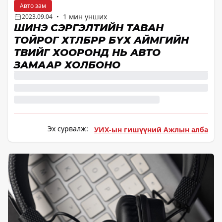
Авто зам
1 мин унших
2023.09.04
•
ШИНЭ СЭРГЭЛТИЙН ТАВАН
ТОЙРОГ ХӨТӨЛБӨРӨӨР БҮХ АЙМГИЙН
ТӨВИЙГ ХООРОНД НЬ АВТО
ЗАМААР ХОЛБОНО
Эх сурвалж:
УИХ-ын гишүүний Ажлын алба