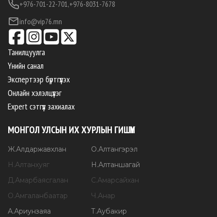
+976-701-22-701,
+976-8031-7678
info@vip76.mn
Танилцуулга
Үнийн санал
Экспертээр бүртгүүлэх
Онлайн хэлэлцүүлэг
Expert сэтгүүл захиалах
МОНГОЛ УЛСЫН ИХ ХУРЛЫН ГИШҮҮН
Ж
.
Алдаржавхлан
О
.
Алтангэрэл
Н
.
Алтанхуяг
Н
.
Алтаншагай
Д
.
Амарбаясгалан
С
.
Амарсайхан
О
.
Амгаланбаатар
Ч
.
Анар
А
.
Ариунзаяа
Т
.
Аубакир