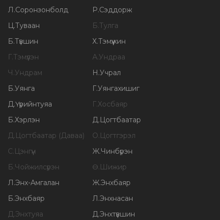
Л
.
Соронзонболд
Р
.
Сэддорж
Ц
.
Туваан
Б
.
Тулга
Б
.
Түвшин
Х
.
Тэмүүжин
Г
.
Тэмүүлэн
А
.
Ундраа
Ч
.
Ундрам
Н
.
Учрал
Б
.
Уянга
Г
.
Уянгахишиг
Д
.
Үүрийнтуяа
Г
.
Хосбаяр
Б
.
Хэрлэн
Д
.
Цогтбаатар
Д
.
Цогтбаатар (Даваа)
О
.
Цогтгэрэл
С
.
Цэнгүүн
Ж
.
Чинбүрэн
Б
.
Чойжилсүрэн
Ө
.
Шижир
Л
.
Энх-Амгалан
Ж
.
Энхбаяр
Б
.
Энхбаяр
Л
.
Энхнасан
Д
.
Энхтуяа
Д
.
Энхтүвшин