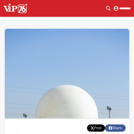
Post
Share