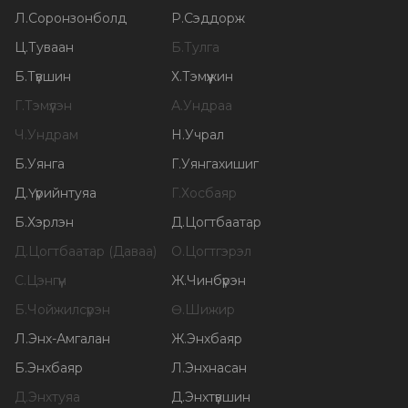
Л
.
Соронзонболд
Р
.
Сэддорж
Ц
.
Туваан
Б
.
Тулга
Б
.
Түвшин
Х
.
Тэмүүжин
Г
.
Тэмүүлэн
А
.
Ундраа
Ч
.
Ундрам
Н
.
Учрал
Б
.
Уянга
Г
.
Уянгахишиг
Д
.
Үүрийнтуяа
Г
.
Хосбаяр
Б
.
Хэрлэн
Д
.
Цогтбаатар
Д
.
Цогтбаатар (Даваа)
О
.
Цогтгэрэл
С
.
Цэнгүүн
Ж
.
Чинбүрэн
Б
.
Чойжилсүрэн
Ө
.
Шижир
Л
.
Энх-Амгалан
Ж
.
Энхбаяр
Б
.
Энхбаяр
Л
.
Энхнасан
Д
.
Энхтуяа
Д
.
Энхтүвшин