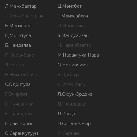
Л
.
Мөнхбаатар
Ц
.
Мөнхбат
Л
.
Мөнхбаясгалан
Т
.
Мөнхсайхан
Б
.
Мөнхсоёл
П
.
Мөнхтулга
Ц
.
Мөнхтуяа
З
.
Мэндсайхан
Б
.
Найдалаа
Н
.
Наранбаатар
П
.
Наранбаяр
М
.
Нарантуяа-Нара
Ч
.
Номин
О
.
Номинчимэг
Н
.
Номтойбаяр
Э
.
Одбаяр
С
.
Одонтуяа
У
.
Отгонбаяр
Г
.
Очирбат
Л
.
Оюун-Эрдэнэ
Б
.
Пунсалмаа
Д
.
Пүрэвдаваа
Б
.
Пүрэвдорж
Д
.
Рэгдэл
П
.
Сайнзориг
Ц
.
Сандаг-Очир
О
.
Саранчулуун
М
.
Сарнай