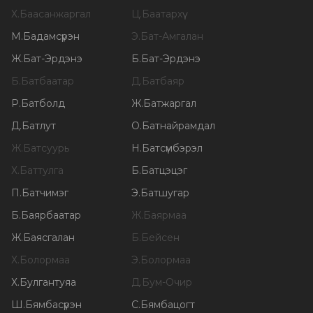
Х
.
Баасанжаргал
Ц
.
Баатархүү
М
.
Бадамсүрэн
Э
.
Бат-Амгалан
Ж
.
Бат-Эрдэнэ
Б
.
Бат-Эрдэнэ
Б
.
Батбаатар
Д
.
Батбаяр
Р
.
Батболд
Ж
.
Батжаргал
Д
.
Батлут
О
.
Батнайрамдал
Ж
.
Батсуурь
Н
.
Батсүмбэрэл
Х
.
Баттулга
Б
.
Батцэцэг
П
.
Батчимэг
Э
.
Батшугар
Б
.
Баярбаатар
Ж
.
Баярмаа
Ж
.
Баясгалан
Б
.
Бейсен
Х
.
Болормаа
Э
.
Болормаа
Х
.
Булгантуяа
Д
.
Бум-Очир
Ш
.
Бямбасүрэн
С
.
Бямбацогт