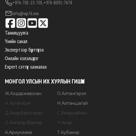
+976-701-22-701,
+976-8031-7678
info@vip76.mn
Танилцуулга
Үнийн санал
Экспертээр бүртгүүлэх
Онлайн хэлэлцүүлэг
Expert сэтгүүл захиалах
МОНГОЛ УЛСЫН ИХ ХУРЛЫН ГИШҮҮН
Ж
.
Алдаржавхлан
О
.
Алтангэрэл
Н
.
Алтанхуяг
Н
.
Алтаншагай
Д
.
Амарбаясгалан
С
.
Амарсайхан
О
.
Амгаланбаатар
Ч
.
Анар
А
.
Ариунзаяа
Т
.
Аубакир