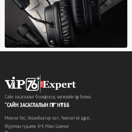
Сайн засаглалыг бэхжүүлэхэд хөгжлийн гүүр болно.
“САЙН ЗАСАГЛАЛЫН ГҮҮР” НҮТББ
Монгол Улс, Улаанбаатар хот, Чингэлтэй дүүрэг,
Жуулчны гудамж 4/4, Макс Цамхаг