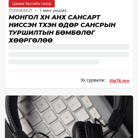
Цахим Засгийн газар
1 мин унших
2024.03.21
•
МОНГОЛ ХҮН АНХ САНСАРТ
НИССЭН ТҮҮХЭН ӨДӨР САНСРЫН
ТУРШИЛТЫН БӨМБӨЛӨГ
ХӨӨРГӨЛӨӨ
Эх сурвалж:
Vip76.mn