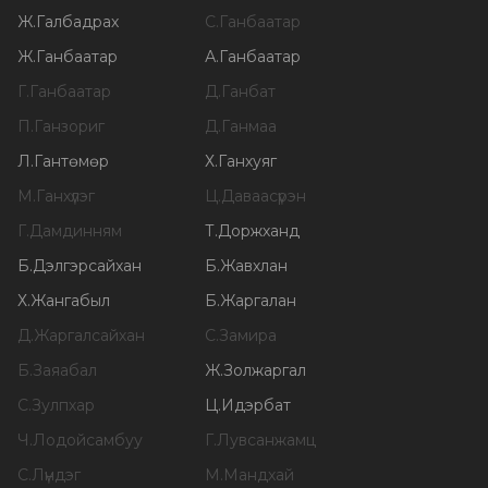
Ж
.
Галбадрах
С
.
Ганбаатар
Ж
.
Ганбаатар
А
.
Ганбаатар
Г
.
Ганбаатар
Д
.
Ганбат
П
.
Ганзориг
Д
.
Ганмаа
Л
.
Гантөмөр
Х
.
Ганхуяг
М
.
Ганхүлэг
Ц
.
Даваасүрэн
Г
.
Дамдинням
Т
.
Доржханд
Б
.
Дэлгэрсайхан
Б
.
Жавхлан
Х
.
Жангабыл
Б
.
Жаргалан
Д
.
Жаргалсайхан
С
.
Замира
Б
.
Заяабал
Ж
.
Золжаргал
С
.
Зулпхар
Ц
.
Идэрбат
Ч
.
Лодойсамбуу
Г
.
Лувсанжамц
С
.
Лүндэг
М
.
Мандхай