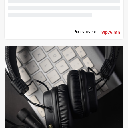
Эх сурвалж:
Vip76.mn