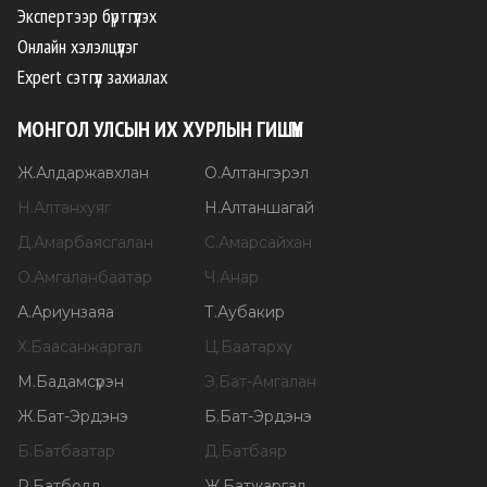
Экспертээр бүртгүүлэх
Онлайн хэлэлцүүлэг
Expert сэтгүүл захиалах
МОНГОЛ УЛСЫН ИХ ХУРЛЫН ГИШҮҮН
Ж
.
Алдаржавхлан
О
.
Алтангэрэл
Н
.
Алтанхуяг
Н
.
Алтаншагай
Д
.
Амарбаясгалан
С
.
Амарсайхан
О
.
Амгаланбаатар
Ч
.
Анар
А
.
Ариунзаяа
Т
.
Аубакир
Х
.
Баасанжаргал
Ц
.
Баатархүү
М
.
Бадамсүрэн
Э
.
Бат-Амгалан
Ж
.
Бат-Эрдэнэ
Б
.
Бат-Эрдэнэ
Б
.
Батбаатар
Д
.
Батбаяр
Р
.
Батболд
Ж
.
Батжаргал