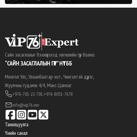
Сайн засаглалыг бэхжүүлэхэд хөгжлийн гүүр болно.
“САЙН ЗАСАГЛАЛЫН ГҮҮР” НҮТББ
Монгол Улс, Улаанбаатар хот, Чингэлтэй дүүрэг,
Жуулчны гудамж 4/4, Макс Цамхаг
+976-701-22-701,
+976-8031-7678
info@vip76.mn
Танилцуулга
Үнийн санал