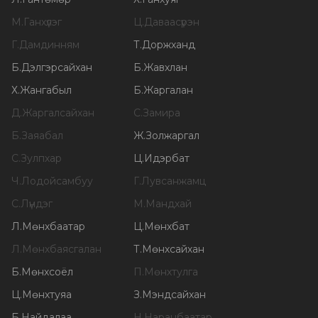
М
.
Ганхүлэг
Ц
.
Даваасүрэн
Г
.
Дамдинням
Т
.
Доржханд
Б
.
Дэлгэрсайхан
Б
.
Жавхлан
Х
.
Жангабыл
Б
.
Жаргалан
Д
.
Жаргалсайхан
С
.
Замира
Б
.
Заяабал
Ж
.
Золжаргал
С
.
Зулпхар
Ц
.
Идэрбат
Ч
.
Лодойсамбуу
Г
.
Лувсанжамц
С
.
Лүндэг
М
.
Мандхай
Л
.
Мөнхбаатар
Ц
.
Мөнхбат
Л
.
Мөнхбаясгалан
Т
.
Мөнхсайхан
Б
.
Мөнхсоёл
П
.
Мөнхтулга
Ц
.
Мөнхтуяа
З
.
Мэндсайхан
Б
.
Найдалаа
Н
.
Наранбаатар