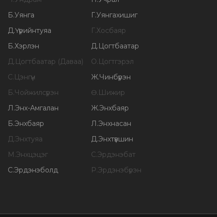
Б
.
Уянга
Г
.
Уянгахишиг
Д
.
Үүрийнтуяа
Г
.
Хосбаяр
Б
.
Хэрлэн
Д
.
Цогтбаатар
Д
.
Цогтбаатар (Даваа)
О
.
Цогтгэрэл
С
.
Цэнгүүн
Ж
.
Чинбүрэн
Б
.
Чойжилсүрэн
Ө
.
Шижир
Л
.
Энх-Амгалан
Ж
.
Энхбаяр
Б
.
Энхбаяр
Л
.
Энхнасан
Д
.
Энхтуяа
Д
.
Энхтүвшин
М
.
Энхцэцэг
С
.
Эрдэнэбат
С
.
Эрдэнэболд
Р
.
Эрдэнэбүрэн