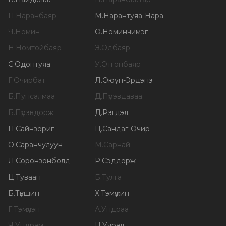
П
.
Наранбаяр
М
.
Нарантуяа-Нара
Ч
.
Номин
О
.
Номинчимэг
Н
.
Номтойбаяр
Э
.
Одбаяр
С
.
Одонтуяа
У
.
Отгонбаяр
Г
.
Очирбат
Л
.
Оюун-Эрдэнэ
Б
.
Пунсалмаа
Д
.
Пүрэвдаваа
Б
.
Пүрэвдорж
Д
.
Рэгдэл
П
.
Сайнзориг
Ц
.
Сандаг-Очир
О
.
Саранчулуун
М
.
Сарнай
Л
.
Соронзонболд
Р
.
Сэддорж
Ц
.
Туваан
Б
.
Тулга
Б
.
Түвшин
Х
.
Тэмүүжин
Г
.
Тэмүүлэн
А
.
Ундраа
Ч
.
Ундрам
Н
.
Учрал