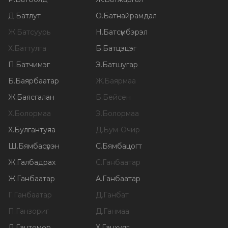
Д
.
Батлут
О
.
Батнайрамдал
Ж
.
Батсуурь
Н
.
Батсүмбэрэл
Х
.
Баттулга
Б
.
Батцэцэг
П
.
Батчимэг
Э
.
Батшугар
Б
.
Баярбаатар
Ж
.
Баярмаа
Ж
.
Баясгалан
Б
.
Бейсен
Х
.
Болормаа
Э
.
Болормаа
Х
.
Булгантуяа
Д
.
Бум-Очир
Ш
.
Бямбасүрэн
С
.
Бямбацогт
Ж
.
Галбадрах
С
.
Ганбаатар
Ж
.
Ганбаатар
А
.
Ганбаатар
Г
.
Ганбаатар
Д
.
Ганбат
П
.
Ганзориг
Д
.
Ганмаа
Л
.
Гантөмөр
Х
.
Ганхуяг