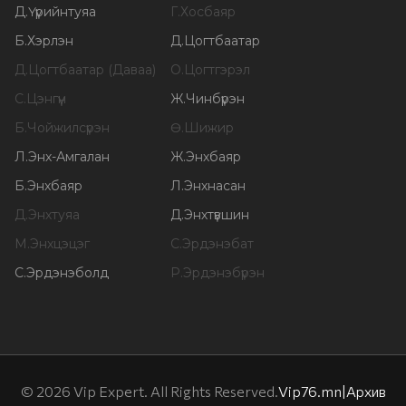
Д
.
Үүрийнтуяа
Г
.
Хосбаяр
Б
.
Хэрлэн
Д
.
Цогтбаатар
Д
.
Цогтбаатар (Даваа)
О
.
Цогтгэрэл
С
.
Цэнгүүн
Ж
.
Чинбүрэн
Б
.
Чойжилсүрэн
Ө
.
Шижир
Л
.
Энх-Амгалан
Ж
.
Энхбаяр
Б
.
Энхбаяр
Л
.
Энхнасан
Д
.
Энхтуяа
Д
.
Энхтүвшин
М
.
Энхцэцэг
С
.
Эрдэнэбат
С
.
Эрдэнэболд
Р
.
Эрдэнэбүрэн
©
2026
Vip Expert. All Rights Reserved.
Vip76.mn
|
Архив