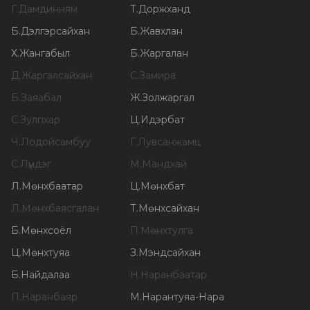
Г
.
Дамдинням
Т
.
Доржханд
Б
.
Дэлгэрсайхан
Б
.
Жавхлан
Х
.
Жангабыл
Б
.
Жаргалан
Д
.
Жаргалсайхан
С
.
Замира
Б
.
Заяабал
Ж
.
Золжаргал
С
.
Зулпхар
Ц
.
Идэрбат
Ч
.
Лодойсамбуу
Г
.
Лувсанжамц
С
.
Лүндэг
М
.
Мандхай
Л
.
Мөнхбаатар
Ц
.
Мөнхбат
Л
.
Мөнхбаясгалан
Т
.
Мөнхсайхан
Б
.
Мөнхсоёл
П
.
Мөнхтулга
Ц
.
Мөнхтуяа
З
.
Мэндсайхан
Б
.
Найдалаа
Н
.
Наранбаатар
П
.
Наранбаяр
М
.
Нарантуяа-Нара