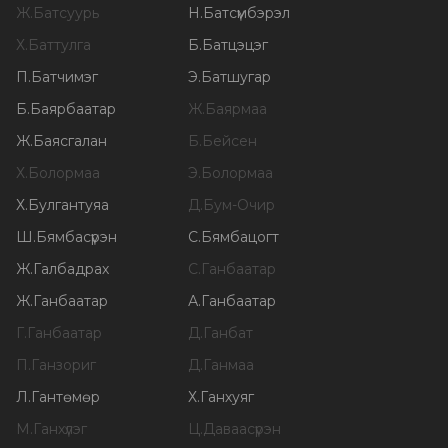
Ж
.
Батсуурь
Н
.
Батсүмбэрэл
Х
.
Баттулга
Б
.
Батцэцэг
П
.
Батчимэг
Э
.
Батшугар
Б
.
Баярбаатар
Ж
.
Баярмаа
Ж
.
Баясгалан
Б
.
Бейсен
Х
.
Болормаа
Э
.
Болормаа
Х
.
Булгантуяа
Д
.
Бум-Очир
Ш
.
Бямбасүрэн
С
.
Бямбацогт
Ж
.
Галбадрах
С
.
Ганбаатар
Ж
.
Ганбаатар
А
.
Ганбаатар
Г
.
Ганбаатар
Д
.
Ганбат
П
.
Ганзориг
Д
.
Ганмаа
Л
.
Гантөмөр
Х
.
Ганхуяг
М
.
Ганхүлэг
Ц
.
Даваасүрэн