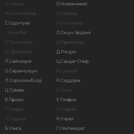
Ч
.
Номин
О
.
Номинчимэг
Н
.
Номтойбаяр
Э
.
Одбаяр
С
.
Одонтуяа
У
.
Отгонбаяр
Г
.
Очирбат
Л
.
Оюун-Эрдэнэ
Б
.
Пунсалмаа
Д
.
Пүрэвдаваа
Б
.
Пүрэвдорж
Д
.
Рэгдэл
П
.
Сайнзориг
Ц
.
Сандаг-Очир
О
.
Саранчулуун
М
.
Сарнай
Л
.
Соронзонболд
Р
.
Сэддорж
Ц
.
Туваан
Б
.
Тулга
Б
.
Түвшин
Х
.
Тэмүүжин
Г
.
Тэмүүлэн
А
.
Ундраа
Ч
.
Ундрам
Н
.
Учрал
Б
.
Уянга
Г
.
Уянгахишиг