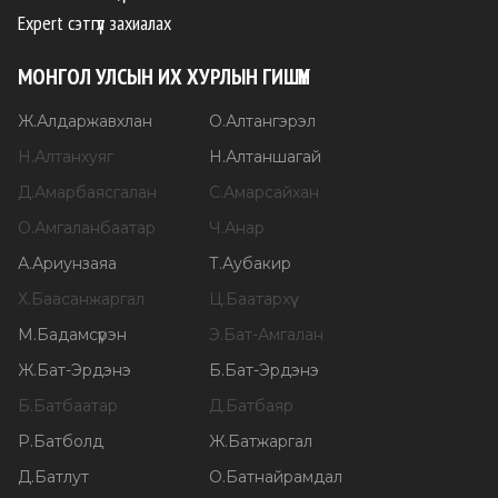
Expert сэтгүүл захиалах
МОНГОЛ УЛСЫН ИХ ХУРЛЫН ГИШҮҮН
Ж
.
Алдаржавхлан
О
.
Алтангэрэл
Н
.
Алтанхуяг
Н
.
Алтаншагай
Д
.
Амарбаясгалан
С
.
Амарсайхан
О
.
Амгаланбаатар
Ч
.
Анар
А
.
Ариунзаяа
Т
.
Аубакир
Х
.
Баасанжаргал
Ц
.
Баатархүү
М
.
Бадамсүрэн
Э
.
Бат-Амгалан
Ж
.
Бат-Эрдэнэ
Б
.
Бат-Эрдэнэ
Б
.
Батбаатар
Д
.
Батбаяр
Р
.
Батболд
Ж
.
Батжаргал
Д
.
Батлут
О
.
Батнайрамдал