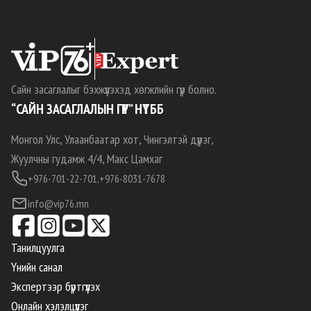
Сайн засаглалыг бэхжүүлэхэд хөгжлийн гүүр болно.
“САЙН ЗАСАГЛАЛЫН ГҮҮР” НҮТББ
Монгол Улс, Улаанбаатар хот, Чингэлтэй дүүрэг,
Жуулчны гудамж 4/4, Макс Цамхаг
+976-701-22-701,
+976-8031-7678
info@vip76.mn
Танилцуулга
Үнийн санал
Экспертээр бүртгүүлэх
Онлайн хэлэлцүүлэг