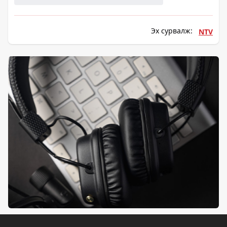
Эх сурвалж:
NTV