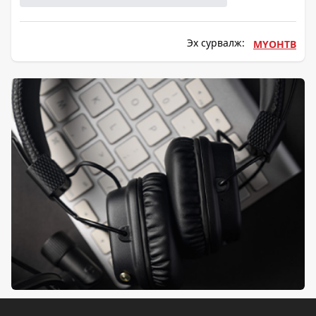
Эх сурвалж:
МҮОНТВ