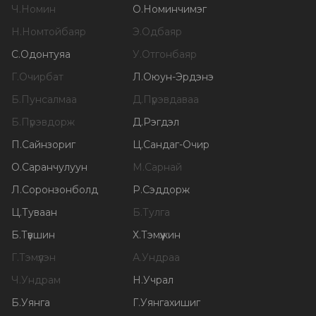
Ч
.
Номин
О
.
Номинчимэг
Н
.
Номтойбаяр
Э
.
Одбаяр
С
.
Одонтуяа
У
.
Отгонбаяр
Г
.
Очирбат
Л
.
Оюун-Эрдэнэ
Б
.
Пунсалмаа
Д
.
Пүрэвдаваа
Б
.
Пүрэвдорж
Д
.
Рэгдэл
П
.
Сайнзориг
Ц
.
Сандаг-Очир
О
.
Саранчулуун
М
.
Сарнай
Л
.
Соронзонболд
Р
.
Сэддорж
Ц
.
Туваан
Б
.
Тулга
Б
.
Түвшин
Х
.
Тэмүүжин
Г
.
Тэмүүлэн
А
.
Ундраа
Ч
.
Ундрам
Н
.
Учрал
Б
.
Уянга
Г
.
Уянгахишиг