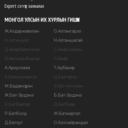
Expert сэтгүүл захиалах
МОНГОЛ УЛСЫН ИХ ХУРЛЫН ГИШҮҮН
Ж
.
Алдаржавхлан
О
.
Алтангэрэл
Н
.
Алтанхуяг
Н
.
Алтаншагай
Д
.
Амарбаясгалан
С
.
Амарсайхан
О
.
Амгаланбаатар
Ч
.
Анар
А
.
Ариунзаяа
Т
.
Аубакир
Х
.
Баасанжаргал
Ц
.
Баатархүү
М
.
Бадамсүрэн
Э
.
Бат-Амгалан
Ж
.
Бат-Эрдэнэ
Б
.
Бат-Эрдэнэ
Б
.
Батбаатар
Д
.
Батбаяр
Р
.
Батболд
Ж
.
Батжаргал
Д
.
Батлут
О
.
Батнайрамдал