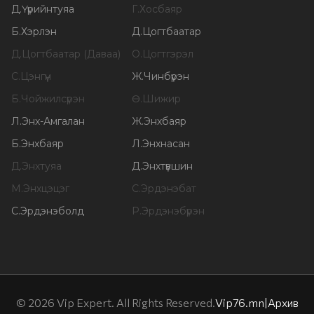
Д
.
Үүрийнтуяа
Г
.
Хосбаяр
Б
.
Хэрлэн
Д
.
Цогтбаатар
Д
.
Цогтбаатар (Даваа)
О
.
Цогтгэрэл
С
.
Цэнгүүн
Ж
.
Чинбүрэн
Б
.
Чойжилсүрэн
Ө
.
Шижир
Л
.
Энх-Амгалан
Ж
.
Энхбаяр
Б
.
Энхбаяр
Л
.
Энхнасан
Д
.
Энхтуяа
Д
.
Энхтүвшин
М
.
Энхцэцэг
С
.
Эрдэнэбат
С
.
Эрдэнэболд
Р
.
Эрдэнэбүрэн
©
2026
Vip Expert. All Rights Reserved.
Vip76.mn
|
Архив