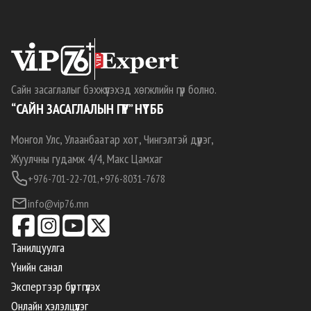
Сайн засаглалыг бэхжүүлэхэд хөгжлийн гүүр болно.
“САЙН ЗАСАГЛАЛЫН ГҮҮР” НҮТББ
Монгол Улс, Улаанбаатар хот, Чингэлтэй дүүрэг,
Жуулчны гудамж 4/4, Макс Цамхаг
+976-701-22-701,
+976-8031-7678
info@vip76.mn
Танилцуулга
Үнийн санал
Экспертээр бүртгүүлэх
Онлайн хэлэлцүүлэг