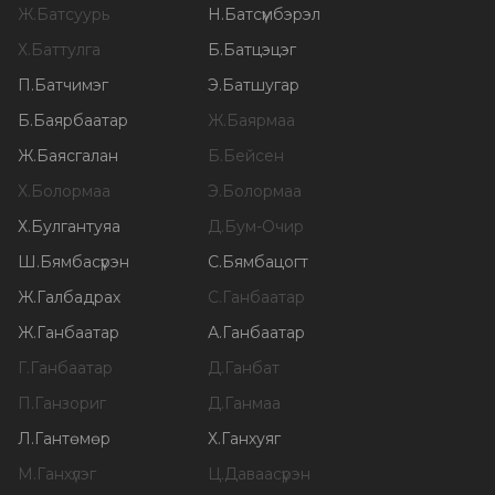
Ж
.
Батсуурь
Н
.
Батсүмбэрэл
Х
.
Баттулга
Б
.
Батцэцэг
П
.
Батчимэг
Э
.
Батшугар
Б
.
Баярбаатар
Ж
.
Баярмаа
Ж
.
Баясгалан
Б
.
Бейсен
Х
.
Болормаа
Э
.
Болормаа
Х
.
Булгантуяа
Д
.
Бум-Очир
Ш
.
Бямбасүрэн
С
.
Бямбацогт
Ж
.
Галбадрах
С
.
Ганбаатар
Ж
.
Ганбаатар
А
.
Ганбаатар
Г
.
Ганбаатар
Д
.
Ганбат
П
.
Ганзориг
Д
.
Ганмаа
Л
.
Гантөмөр
Х
.
Ганхуяг
М
.
Ганхүлэг
Ц
.
Даваасүрэн