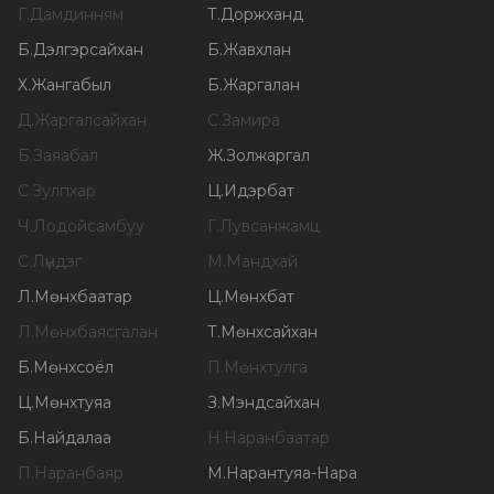
Г
.
Дамдинням
Т
.
Доржханд
Б
.
Дэлгэрсайхан
Б
.
Жавхлан
Х
.
Жангабыл
Б
.
Жаргалан
Д
.
Жаргалсайхан
С
.
Замира
Б
.
Заяабал
Ж
.
Золжаргал
С
.
Зулпхар
Ц
.
Идэрбат
Ч
.
Лодойсамбуу
Г
.
Лувсанжамц
С
.
Лүндэг
М
.
Мандхай
Л
.
Мөнхбаатар
Ц
.
Мөнхбат
Л
.
Мөнхбаясгалан
Т
.
Мөнхсайхан
Б
.
Мөнхсоёл
П
.
Мөнхтулга
Ц
.
Мөнхтуяа
З
.
Мэндсайхан
Б
.
Найдалаа
Н
.
Наранбаатар
П
.
Наранбаяр
М
.
Нарантуяа-Нара